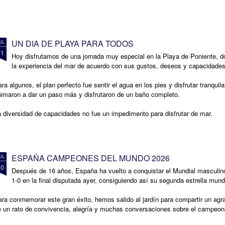
UN DIA DE PLAYA PARA TODOS
UL
21
Hoy disfrutamos de una jornada muy especial en la Playa de Poniente, d
la experiencia del mar de acuerdo con sus gustos, deseos y capacidades
ra algunos, el plan perfecto fue sentir el agua en los pies y disfrutar tranquil
nimaron a dar un paso más y disfrutaron de un baño completo.
 diversidad de capacidades no fue un impedimento para disfrutar de mar.
ESPAÑA CAMPEONES DEL MUNDO 2026
UL
20
Después de 16 años, España ha vuelto a conquistar el Mundial masculino 
1-0 en la final disputada ayer, consiguiendo así su segunda estrella mund
ra conmemorar este gran éxito, hemos salido al jardín para compartir un agrad
e un rato de convivencia, alegría y muchas conversaciones sobre el campeon