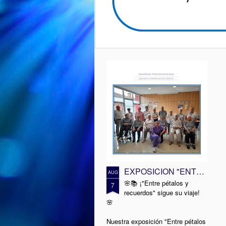
EXPOSICION "ENTRE PETALOS Y RECUERDOS" en la Biblioteca Vega-La Camocha
AUG
🌸📚 ¡"Entre pétalos y
7
recuerdos" sigue su viaje!
🌸
Nuestra exposición "Entre pétalos