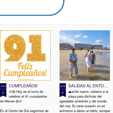
CUMPLEAÑOS
SALIDAS AL ENTORNO
AUG
AUG
🎉🎂 Hoy es el turno de
🌊☀️De nuevo, salieron a la
5
4
celebrar el 91 cumpleaños
playa para disfrutar del
de Nieves 🎂🎉
agradable ambiente y del sonido
del mar. En esta ocasión no se
En el Centro de Día seguimos de
animaron a darse un baño, aunque