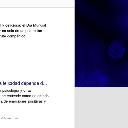
marcado su trayectoria personal.
A través de fotografías, recuerdos
y conversaciones, hemos
recorrido diferentes etapas de su
y deliciosa: el Día Mundial
vida, descubriendo anécdotas,
r no solo de un postre tan
aficiones y momentos especiales
rute compartido.
que forman parte de su identidad.
Estas actividades favorecen la
comunicación, estimulan la
memoria y fortalecen los vínculos
entre las personas participantes.
NOSOTRAS TE ORIENTAMOS. TU OPINION CUENTA. ¿La felicidad depende de uno mismo?
a psicología y otras
te se entiende como un estado
cia de emociones positivas y
iencias, las