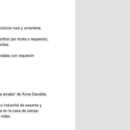
a cocina rusa y ucraniana.
ituir por ricota o requesón),
ientes.
binadas con requesón
 "La amaba" de Anna Gavalda.
o industrial de sesenta y
ana en la casa de campo
 vidas.