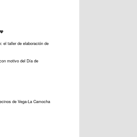
 💖
el taller de elaboración de
 con motivo del Día de
Vecinos de Vega-La Camocha
.