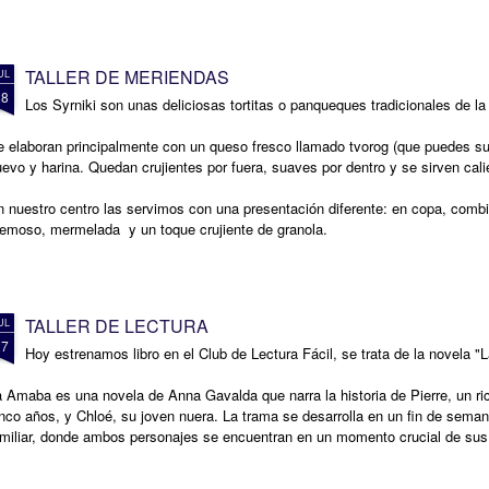
TALLER DE MERIENDAS
UL
28
Los Syrniki son unas deliciosas tortitas o panqueques tradicionales de l
 elaboran principalmente con un queso fresco llamado tvorog (que puedes sust
evo y harina. Quedan crujientes por fuera, suaves por dentro y se sirven cal
n nuestro centro las servimos con una presentación diferente: en copa, com
remoso, mermelada y un toque crujiente de granola.
TALLER DE LECTURA
UL
27
Hoy estrenamos libro en el Club de Lectura Fácil, se trata de la novela
 Amaba es una novela de Anna Gavalda que narra la historia de Pierre, un ric
nco años, y Chloé, su joven nuera. La trama se desarrolla en un fin de sem
amiliar, donde ambos personajes se encuentran en un momento crucial de sus