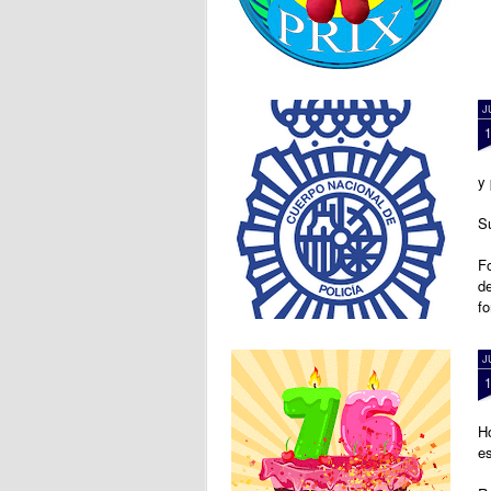
J
y 
S
F
de
f
J
H
es