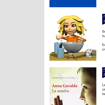
J
Se
hu
E
c
J
La
ci
f