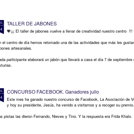
TALLER DE JABONES
UL
24
💖¡¡¡ El taller de jabones vuelve a llenar de creatividad nuestro centro !!!
 el centro de día hemos retomado una de las actividades que más les gustan: 
bones artesanales.
da participante elaborará un jabón que llevará a casa el día 7 de septiembre
turias.
CONCURSO FACEBOOK. Ganadores julio
UL
24
Este mes ha ganado nuestro concurso de Facebook, La Asociación de 
y hoy su presidente, Jesús, ha venido a visitarnos y a recoger su premio
s pistas las dieron Fernando, Nieves y Tino. Y la respuesta era Frida Khalo.