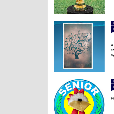
J
A 
es
ay
J
Ri