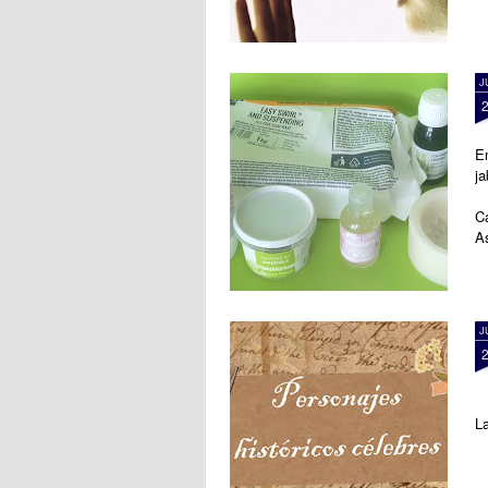
J
En
ja
Ca
As
J
La