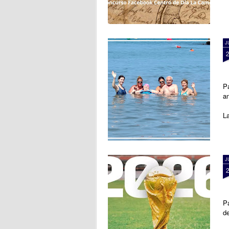
J
Pa
a
La
J
Pa
d