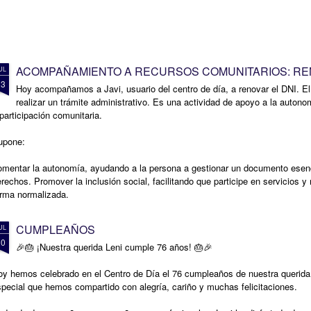
ACOMPAÑAMIENTO A RECURSOS COMUNITARIOS: REN
UL
13
Hoy acompañamos a Javi, usuario del centro de día, a renovar el DNI. E
realizar un trámite administrativo. Es una actividad de apoyo a la autonom
participación comunitaria.
upone:
omentar la autonomía, ayudando a la persona a gestionar un documento esenc
rechos. Promover la inclusión social, facilitando que participe en servicios 
orma normalizada.
CUMPLEAÑOS
UL
10
🎉🎂 ¡Nuestra querida Leni cumple 76 años! 🎂🎉
oy hemos celebrado en el Centro de Día el 76 cumpleaños de nuestra querida
pecial que hemos compartido con alegría, cariño y muchas felicitaciones.