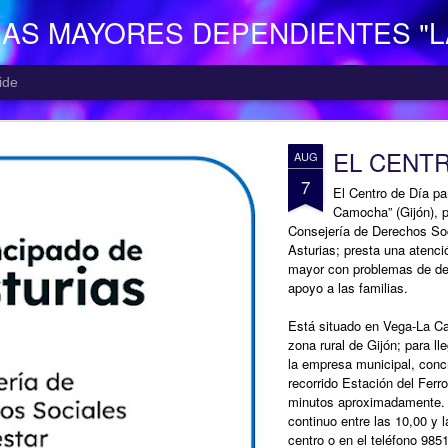
NAS MAYORES DEPENDIENTES "
ide
EL CENTR
AUG
7
El Centro de Día p
Camocha” (Gijón), p
Consejería de Derechos Soc
Asturias; presta una atenció
mayor con problemas de dep
apoyo a las familias.
Está situado en Vega-La Ca
zona rural de Gijón; para ll
la empresa municipal, concr
recorrido Estación del Ferr
minutos aproximadamente. E
continuo entre las 10,00 y 
centro o en el teléfono 985