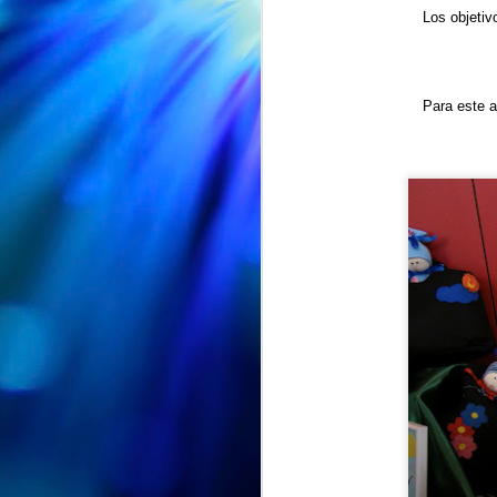
Los objetiv
Para este a
EXPOSICION "ENTRE PETALOS Y RECUERDOS" en la Biblioteca Vega-La Camocha
AUG
🌸📚 ¡"Entre pétalos y
7
recuerdos" sigue su viaje!
🌸
Nuestra exposición "Entre pétalos