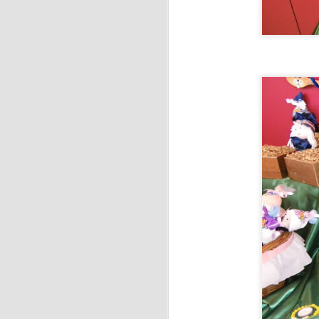
J
y 
S
F
de
f
J
H
es