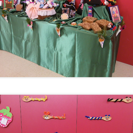
TALLER DE MERIENDAS
UL
28
Los Syrniki son unas deliciosas tortitas o panqueques tradicionales de l
 elaboran principalmente con un queso fresco llamado tvorog (que puedes sust
evo y harina. Quedan crujientes por fuera, suaves por dentro y se sirven cal
n nuestro centro las servimos con una presentación diferente: en copa, com
remoso, mermelada y un toque crujiente de granola.
TALLER DE LECTURA
UL
27
Hoy estrenamos libro en el Club de Lectura Fácil, se trata de la novela
 Amaba es una novela de Anna Gavalda que narra la historia de Pierre, un ric
nco años, y Chloé, su joven nuera. La trama se desarrolla en un fin de sem
amiliar, donde ambos personajes se encuentran en un momento crucial de sus