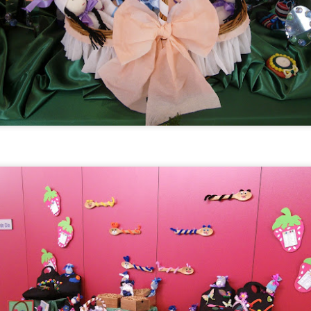
celebración. Hoy hemos tenido la
a Jesús poco le faltó, pero
alegría de festejar el 91
caminaron tranquilamente por la
cumpleaños de Nieves,
orilla, dejando que el agua fresca
DIA MUNDIAL DE LA TARTA DE QUESO
UL
compartiendo con ella una jornada
les mojara y refrescara los pies 👣
30
llena de cariño, sonrisas y buenos
💙
Hoy en el Centro de Día nos hemos unido a una celebración muy especial 
momentos.
de la Tarta de Queso. Una jornada diferente que nos ha permitido disfruta
Aprovecharon el momento para
erido por todos, sino también de un espacio de encuentro, convivencia y disf
Acompañada por sus
contemplar el paisaje, respirar la
compañeras, compañeros y el
brisa marina y disfrutar de la
equipo de profesionales, Nieves
tranquilidad que ofrecía la costa.
ha recibido el afecto y las
felicitaciones de todos en un día
tan especial.
UL
30
La felicidad es uno de los conceptos más estudiados desde la filosofía, l
disciplinas sociales. Aunque no existe una definición única, generalmen
 bienestar subjetivo que incluye la satisfacción con la propia vida, la presen
 percepción de que la vida tiene sentido.
lo largo de la vida, la idea de felicidad puede cambiar en función de las exper
ioridades personales y las circunstancias vitales.