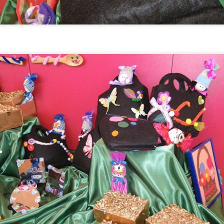
ACOMPAÑAMIENTO A RECURSOS COMUNITARIOS: REN
UL
13
Hoy acompañamos a Javi, usuario del centro de día, a renovar el DNI. E
realizar un trámite administrativo. Es una actividad de apoyo a la autonom
participación comunitaria.
upone:
omentar la autonomía, ayudando a la persona a gestionar un documento esenc
rechos. Promover la inclusión social, facilitando que participe en servicios 
orma normalizada.
CUMPLEAÑOS
UL
10
🎉🎂 ¡Nuestra querida Leni cumple 76 años! 🎂🎉
oy hemos celebrado en el Centro de Día el 76 cumpleaños de nuestra querida
pecial que hemos compartido con alegría, cariño y muchas felicitaciones.