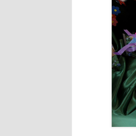
J
Pa
a
La
J
Pa
d