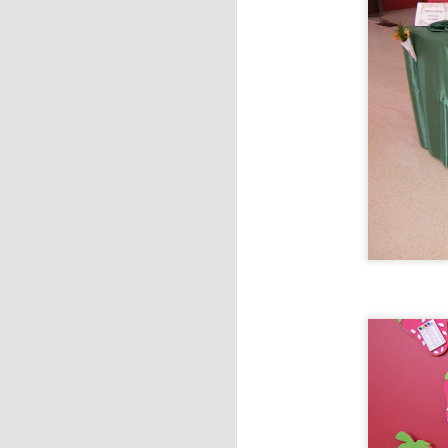
J
Se
hu
E
c
J
La
ci
f