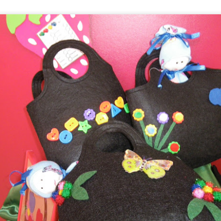
TERAPIA MUSICAL PERSONALIZADA. Mercedes
UL
17
Mercedes lleva tiempo participando en la Terapia Musical Personalizada. 
constituye un recurso no farmacológico orientado a favorecer el bienestar 
lo largo del proceso se observa que la musicoterapia contribuye a la regula
timula funciones cognitivas como la atención, la memoria, la orientación y l
udando a mantener la actividad cognitiva.
EL SENIOR PRIX DEL VERANO
UL
16
¡¡Cuarto año consecutivo celebrando nuestro divertido y esperado Senior 
sas, juegos y mucha energía para dar la bienvenida a esta estación con el me