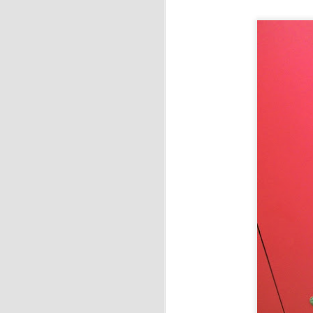
J
A 
es
ay
J
Ri