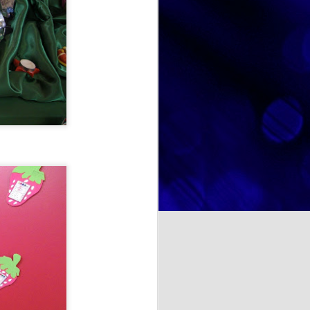
marcado su trayectoria personal.
A través de fotografías, recuerdos
y conversaciones, hemos
recorrido diferentes etapas de su
y deliciosa: el Día Mundial
vida, descubriendo anécdotas,
r no solo de un postre tan
aficiones y momentos especiales
rute compartido.
que forman parte de su identidad.
Estas actividades favorecen la
comunicación, estimulan la
memoria y fortalecen los vínculos
entre las personas participantes.
NOSOTRAS TE ORIENTAMOS. TU OPINION CUENTA. ¿La felicidad depende de uno mismo?
a psicología y otras
te se entiende como un estado
cia de emociones positivas y
iencias, las