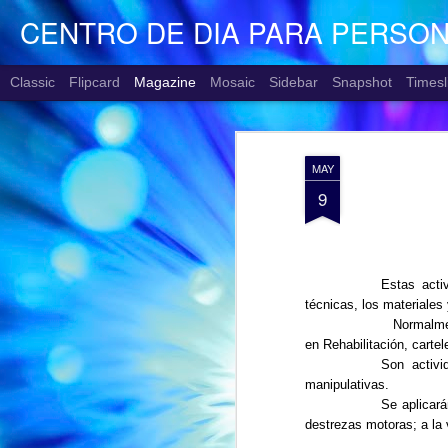
CENTRO DE DIA PARA PERSO
Classic
Flipcard
Magazine
Mosaic
Sidebar
Snapshot
Timesl
MAY
9
Estas acti
técnicas, los materiales
Normalmen
en Rehabilitación, carte
Son activi
manipulativas.
Se aplicará
destrezas motoras; a la 