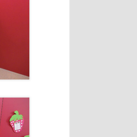
a cocina rusa y ucraniana.
ituir por ricota o requesón),
ientes.
binadas con requesón
 "La amaba" de Anna Gavalda.
o industrial de sesenta y
ana en la casa de campo
 vidas.