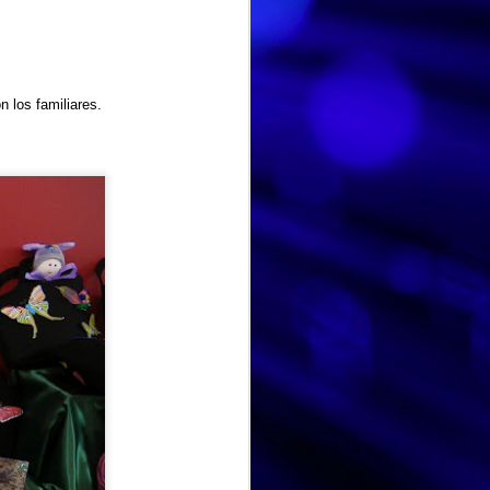
 los familiares.
HISTORIA DE VIDA. Fernando
AUG
Hoy hemos dedicado la
3
sesión a la historia de vida
de Fernando, un espacio para
recordar, compartir y poner en
valor las experiencias que han