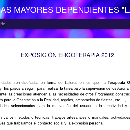
NAS MAYORES DEPENDIENTES "
ide
EL CENTR
AUG
EXPOSICIÓN ERGOTERAPIA 2012
7
El Centro de Día p
Camocha” (Gijón), p
Consejería de Derechos Soc
Asturias; presta una atenció
mayor con problemas de dep
vidades son diseñadas en forma de Talleres en los que
la
Terapeuta O
apoyo a las familias.
 y
los pasos a seguir
para
realizar la tarea bajo la supervisión de los Auxilia
Está situado en Vega-La Ca
te las creaciones atienden a las necesidades de otros Programas: construcci
zona rural de Gijón; para ll
les para
la Orientación
a
la Realidad
, regalos, preparación de fiestas, etc....,
la empresa municipal, concr
dades seleccionadas para la motivación del usuario a la creatividad y e
recorrido Estación del Ferr
minutos aproximadamente. E
n varios métodos o técnicas: trabajos artesanales o manuales, actividades
continuo entre las 10,00 y 
vez que trabajamos el contacto social y la expresión personal.
centro o en el teléfono 985