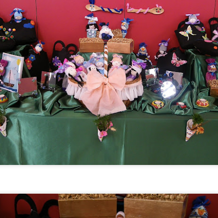
TALLER DE JABONES
UL
24
💖¡¡¡ El taller de jabones vuelve a llenar de creatividad nuestro centro !!!
 el centro de día hemos retomado una de las actividades que más les gustan: 
bones artesanales.
da participante elaborará un jabón que llevará a casa el día 7 de septiembre
turias.
CONCURSO FACEBOOK. Ganadores julio
UL
24
Este mes ha ganado nuestro concurso de Facebook, La Asociación de 
y hoy su presidente, Jesús, ha venido a visitarnos y a recoger su premio
s pistas las dieron Fernando, Nieves y Tino. Y la respuesta era Frida Khalo.