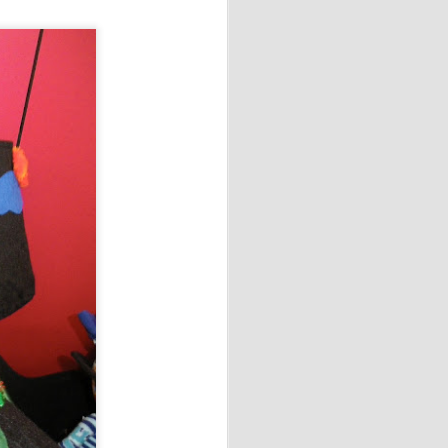
Ésta intervención terapéutica
integral de la persona.
ción emocional, así mismo,
a capacidad de concentración,
Prix del verano!!
jor espíritu.