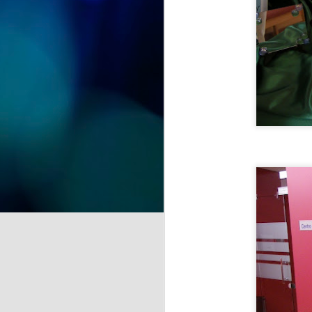
y recuerdos" se despide del
CSPM Gijón Centro para
instalarse en la Biblioteca de
J
Vega-La Camocha, donde podrá
visitarse durante todo el mes de
agosto.
qu
Una oportunidad para disfrutar de
un recorrido lleno de creatividad,
que florece en cada obra.
J
de
la
A 
pr