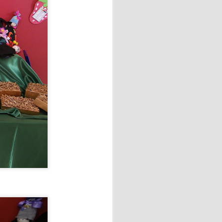
 💖
el taller de elaboración de
 con motivo del Día de
Vecinos de Vega-La Camocha
.