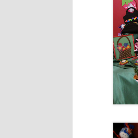
J
En
ja
Ca
As
J
La