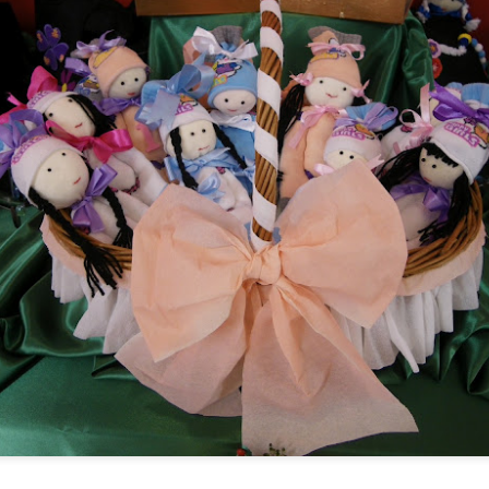
UN DIA DE PLAYA PARA TODOS
UL
21
Hoy disfrutamos de una jornada muy especial en la Playa de Poniente, d
la experiencia del mar de acuerdo con sus gustos, deseos y capacidades
ra algunos, el plan perfecto fue sentir el agua en los pies y disfrutar tranquil
nimaron a dar un paso más y disfrutaron de un baño completo.
 diversidad de capacidades no fue un impedimento para disfrutar de mar.
ESPAÑA CAMPEONES DEL MUNDO 2026
UL
20
Después de 16 años, España ha vuelto a conquistar el Mundial masculino 
1-0 en la final disputada ayer, consiguiendo así su segunda estrella mund
ra conmemorar este gran éxito, hemos salido al jardín para compartir un agrad
e un rato de convivencia, alegría y muchas conversaciones sobre el campeon