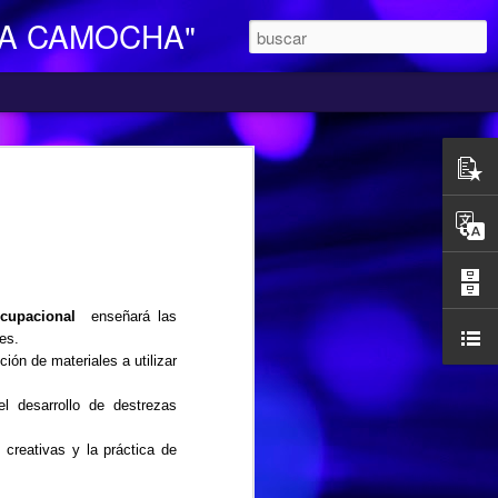
LA CAMOCHA"
O DE DIA
ara Personas Mayores Dependientes “La
ertenece a la red de centros de la
iales y Bienestar del Principado de
n integral e individualizada a la persona
endencia y proporciona respiro y
cupacional
enseñará las
res.
mocha, en la C/ Charles Chaplin s/n,
ón de materiales a utilizar
egar se pueden utilizar los autobuses de
etamente la línea L16, que cubre el
l desarrollo de destrezas
ocarril-Vega con frecuencias de 20
l horario de funcionamiento es
 creativas y la práctica de
las 17,00 h. Más información en el propio
185427.