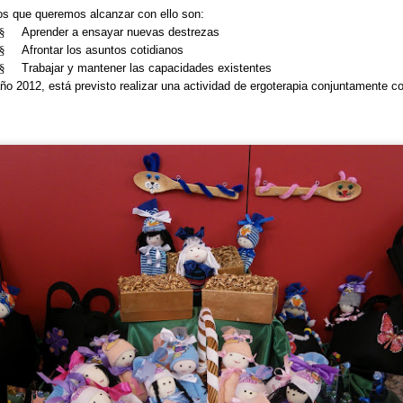
os que queremos alcanzar con ello son:
§
Aprender a ensayar nuevas destrezas
§
Afrontar los asuntos cotidianos
§
Trabajar y mantener las capacidades existentes
ño 2012, está previsto realizar una actividad de ergoterapia conjuntamente con
CUMPLEAÑOS
SALIDAS AL ENTORNO
AUG
AUG
🎉🎂 Hoy es el turno de
🌊☀️De nuevo, salieron a la
5
4
celebrar el 91 cumpleaños
playa para disfrutar del
de Nieves 🎂🎉
agradable ambiente y del sonido
del mar. En esta ocasión no se
En el Centro de Día seguimos de
animaron a darse un baño, aunque