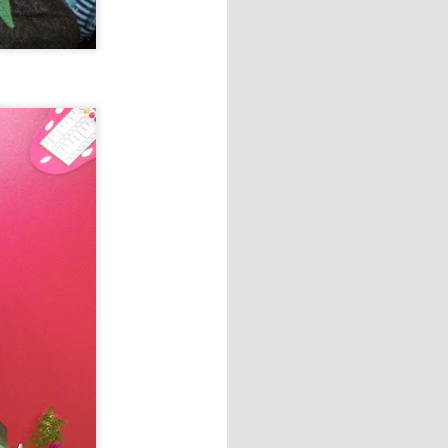
OVACION DEL DNI
l hecho va mucho más allá de
ía personal, inclusión social
ial para ejercer sus
y recursos de la comunidad de
 Leni, una fecha muy