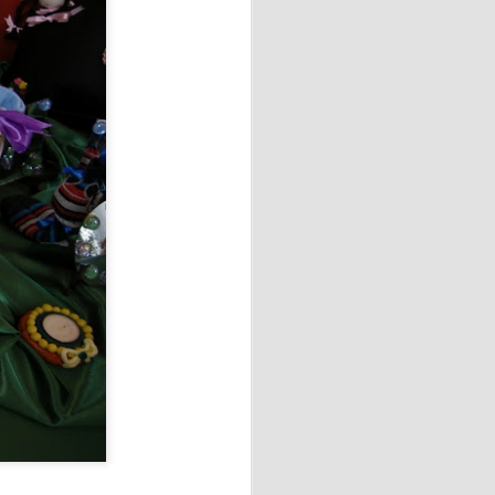
onde cada persona pudo vivir
.
amente de la orilla. Otros se
al derrotar a Argentina por
ialista.
able piscolabis y disfrutar
ato.