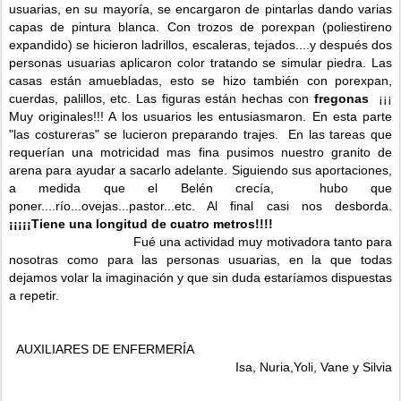
usuarias, en su mayoría, se encargaron de pintarlas dando varias
capas de pintura blanca. Con trozos de porexpan (poliestireno
expandido) se hicieron ladrillos, escaleras, tejados....y después dos
personas usuarias aplicaron color tratando se simular piedra. Las
casas están amuebladas, esto se hizo también con porexpan,
cuerdas, palillos, etc. Las figuras están hechas con
fregonas
¡¡¡
Muy originales!!! A los usuarios les entusiasmaron. En esta parte
"las costureras" se lucieron preparando trajes. En las tareas que
requerían una motricidad mas fina pusimos nuestro granito de
arena para ayudar a sacarlo adelante. Siguiendo sus aportaciones,
a medida que el Belén crecía, hubo que
poner....río...ovejas...pastor...etc. Al final casi nos desborda.
¡¡¡¡¡Tiene una longitud de cuatro metros!!!!
Fué una actividad muy motivadora tanto para
nosotras como para las personas usuarias, en la que todas
dejamos volar la imaginación y que sin duda estaríamos dispuestas
a repetir.
AUXILIARES DE ENFERMERÍA
Isa, Nuria,Yoli, Vane y Silvia