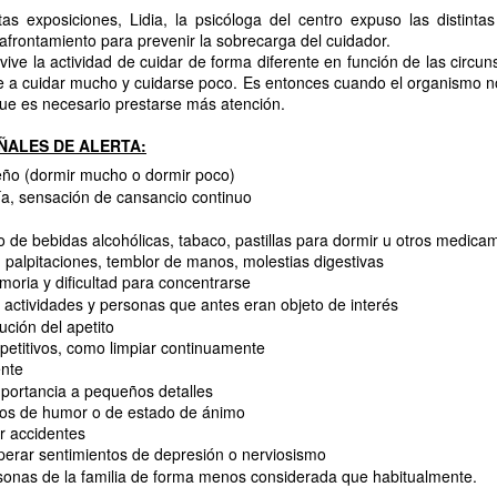
ntas exposiciones, Lidia, la psicóloga del centro expuso las distinta
 afrontamiento para prevenir la sobrecarga del cuidador.
ive la actividad de cuidar de forma diferente en función de las circun
e a cuidar mucho y cuidarse poco. Es entonces cuando el organismo n
que es necesario prestarse más atención.
ACOMPAÑAMIENTO A RECURSOS COMUNITARIOS: REN
UL
13
Hoy acompañamos a Javi, usuario del centro de día, a renovar el DNI. E
ÑALES DE ALERTA:
realizar un trámite administrativo. Es una actividad de apoyo a la autonom
ño (dormir mucho o dormir poco)
participación comunitaria.
ía, sensación de cansancio continuo
upone:
de bebidas alcohólicas, tabaco, pastillas para dormir u otros medica
: palpitaciones, temblor de manos, molestias digestivas
omentar la autonomía, ayudando a la persona a gestionar un documento esenc
ria y dificultad para concentrarse
rechos. Promover la inclusión social, facilitando que participe en servicios 
 actividades y personas que antes eran objeto de interés
orma normalizada.
ción del apetito
epetitivos, como limpiar continuamente
CUMPLEAÑOS
UL
ente
10
portancia a pequeños detalles
🎉🎂 ¡Nuestra querida Leni cumple 76 años! 🎂🎉
os de humor o de estado de ánimo
ir accidentes
oy hemos celebrado en el Centro de Día el 76 cumpleaños de nuestra querida
uperar sentimientos de depresión o nerviosismo
pecial que hemos compartido con alegría, cariño y muchas felicitaciones.
rsonas de la familia de forma menos considerada que habitualmente.