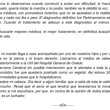
toma lo observamos cuando comenzó a andar con dificultad, lo hací
uelo, quería iniciar la marcha y no podía, también se le debilitó la voz.
os médicos, con pronósticos inciertos, que no se ajustaban a
la realid
s y cada vez iba a peor. El diagnostico definitivo fue Parkinsonismo s
). Cuando el tratamiento se adecuó a este diagnostico al menos
TERAPIA MUSICAL PERSONALIZADA. Mercedes
UL
17
Mercedes lleva tiempo participando en la Terapia Musical Personalizada. 
scarle mejores médicos, el mejor tratamiento, en definitiva buscarl
constituye un recurso no farmacológico orientado a favorecer el bienestar 
e vida.
lo largo del proceso se observa que la musicoterapia contribuye a la regula
timula funciones cognitivas como la atención, la memoria, la orientación y l
udando a mantener la actividad cognitiva.
mi marido llega a casa acompañado por uno de nuestros hijos y por 
a en la pierna y el brazo derecho. Llamamos al médico de cabec
steriormente a la UVI del Hospital General de Oviedo.
errame Cerebral sin posible intervención que le afectaba a toda la 
ronóstico fue que quedaría postrado como un vegetal. Así estuvo 30
ermedades graves que lo hospitalizaron.
EL SENIOR PRIX DEL VERANO
UL
obre mi cabeza. Oía decir a algún familiar que si salía de esta le vald
16
¡¡Cuarto año consecutivo celebrando nuestro divertido y esperado Senior 
 mucho. Pensé que él sería el que tendría que levantarnos la mor
como si me escuchara, por que, en contra de la opinión de todos emp
sas, juegos y mucha energía para dar la bienvenida a esta estación con el me
, es un luchador.
------oOo------