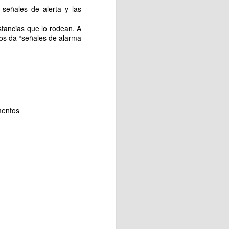
s señales de alerta y las
stancias que lo rodean. A
os da “señales de alarma
OVACION DEL DNI
l hecho va mucho más allá de
ía personal, inclusión social
mentos
ial para ejercer sus
y recursos de la comunidad de
 Leni, una fecha muy