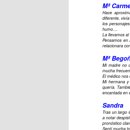
Mª Carm
Hace aproxim
diferente, viv
J
los personajes
humo....
La llevamos al
Se
Pensamos en ay
hu
relacionara co
E
Mª Bego
c
Mi madre no c
mucha frecuen
El médico nos 
Mi hermana y 
J
quería. Tambié
encantada en e
Sandra
La
ci
Tras un largo 
f
a notar despis
pronóstico cla
Sentí mucha tr