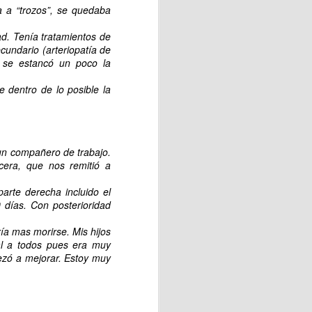
a a “trozos”, se quedaba
ad. Tenía
tratamientos de
ecundario (arteriopatía de
 se estancó un poco la
Ésta intervención terapéutica
e dentro de lo posible la
integral de la persona.
ción emocional, así mismo,
a capacidad de concentración,
un compañero de trabajo.
era, que nos remitió a
parte derecha incluido el
 días. Con posterioridad
ría mas morirse. Mis hijos
Prix del verano!!
al a todos pues era muy
ezó a mejorar. Estoy muy
jor espíritu.