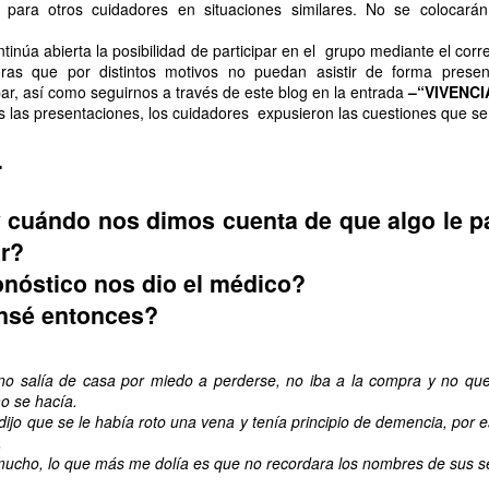
 para otros cuidadores en situaciones similares. No se colocarán
celebración. Hoy hemos tenido la
a Jesús poco le faltó, pero
alegría de festejar el 91
caminaron tranquilamente por la
 posibilidad de participar en el grupo mediante el correo i
cumpleaños de Nieves,
orilla, dejando que el agua fresca
DIA MUNDIAL DE LA TARTA DE QUESO
UL
ras que por distintos motivos no puedan asistir de forma presen
compartiendo con ella una jornada
les mojara y refrescara los pies 👣
30
par, así como seguirnos a través de este blog en la entrada
–“VIVENCI
llena de cariño, sonrisas y buenos
💙
Hoy en el Centro de Día nos hemos unido a una celebración muy especial 
iones, los cuidadores expusieron las cuestiones que se pla
momentos.
de la Tarta de Queso. Una jornada diferente que nos ha permitido disfruta
Aprovecharon el momento para
erido por todos, sino también de un espacio de encuentro, convivencia y disf
.
Acompañada por sus
contemplar el paisaje, respirar la
compañeras, compañeros y el
brisa marina y disfrutar de la
equipo de profesionales, Nieves
tranquilidad que ofrecía la costa.
cuándo nos dimos cuenta de que algo le p
ha recibido el afecto y las
felicitaciones de todos en un día
ar?
tan especial.
nóstico nos dio el médico?
nsé entonces?
UL
30
La felicidad es uno de los conceptos más estudiados desde la filosofía, l
disciplinas sociales. Aunque no existe una definición única, generalmen
o salía de casa por miedo a perderse, no iba a la compra y no que
 bienestar subjetivo que incluye la satisfacción con la propia vida, la presen
o se hacía.
 percepción de que la vida tiene sentido.
ijo que se le había roto una vena y tenía principio de demencia, por es
.
lo largo de la vida, la idea de felicidad puede cambiar en función de las exper
cho, lo que más me dolía es que no recordara los nombres de sus ser
ioridades personales y las circunstancias vitales.