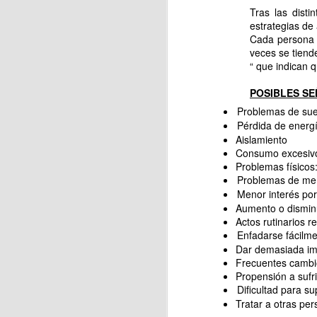
Tras las disti
estrategias de
Cada persona v
veces se tiend
“ que indican 
J
POSIBLES SE
Problemas de sue
y 
Pérdida de energ
Aislamiento
S
Consumo excesivo 
Problemas físicos
F
Problemas de memo
de
Menor interés por
f
Aumento o disminu
Actos rutinarios r
J
Enfadarse fácilm
Dar demasiada im
Frecuentes cambi
Propensión a sufr
H
Dificultad para s
es
Tratar a otras pe