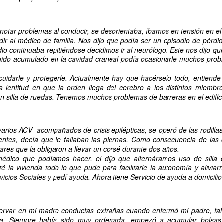
tar problemas al conducir, se desorientaba, íbamos en tensión en el
TALLER DE JABONES
UL
ir al médico de familia. Nos dijo que podía ser un episodio de pérdid
24
io continuaba repitiéndose decidimos ir al neurólogo. Este nos dijo que
💖¡¡¡ El taller de jabones vuelve a llenar de creatividad nuestro centro !!!
iquido acumulado en la cavidad craneal podía ocasionarle muchos pro
 el centro de día hemos retomado una de las actividades que más les gustan: 
uidarle y protegerle. Actualmente hay que hacérselo todo, entiende
bones artesanales.
a lentitud en que la orden llega del cerebro a los distintos miembr
 silla de ruedas. Tenemos muchos problemas de barreras en el edific
da participante elaborará un jabón que llevará a casa el día 7 de septiembre
turias.
varios ACV acompañados de crisis epilépticas, se operó de las rodill
entes, decía que le fallaban las piernas. Como consecuencia de las 
ares que la obligaron a llevar un corsé durante dos años.
CONCURSO FACEBOOK. Ganadores julio
UL
médico que podíamos hacer, el dijo que alternáramos uso de silla
24
Este mes ha ganado nuestro concurso de Facebook, La Asociación de 
té la vivienda todo lo que pude para facilitarle la autonomía y alivia
y hoy su presidente, Jesús, ha venido a visitarnos y a recoger su premio
vicios Sociales y pedí ayuda. Ahora tiene Servicio de ayuda a domicilio
s pistas las dieron Fernando, Nieves y Tino. Y la respuesta era Frida Khalo.
rvar en mi madre conductas extrañas cuando enfermó mi padre, falt
ma. Siempre había sido muy ordenada, empezó a acumular bolsas 