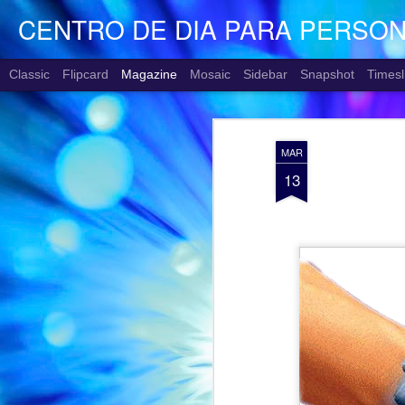
CENTRO DE DIA PARA PERSO
Classic
Flipcard
Magazine
Mosaic
Sidebar
Snapshot
Timesl
MAR
13