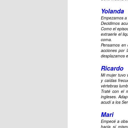
Yolanda
Empezamos a no
J
Decidimos acud
Como el episod
extraerle el l
coma.
En
Pensamos en c
ja
acciones por l
desplazamos en
Ca
As
Ricardo
Mi mujer tuvo 
y caídas frecu
vértebras lumb
J
Traté con el 
ingleses. Adap
acudí a los Ser
La
Mari
Empecé a obse
hacia sí mis