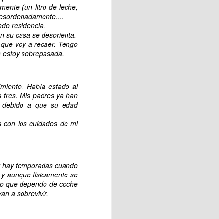
ente (un litro de leche,
desordenadamente....
ndo residencia.
en su casa se desorienta.
 que voy a recaer. Tengo
s estoy sobrepasada.
onde cada persona pudo vivir
.
amente de la orilla. Otros se
miento. Había estado al
 tres. Mis padres ya han
s debido a que su edad
s con los cuidados de mi
s y hay temporadas cuando
al derrotar a Argentina por
l y aunque fisicamente se
ialista.
r lo que dependo de coche
an a sobrevivir.
able piscolabis y disfrutar
ato.