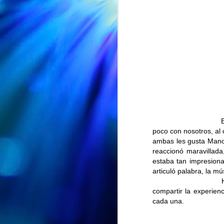
poco con nosotros, al
ambas les gusta Manol
reaccionó maravillada
estaba tan impresion
EXPOSICION "ENTRE PETALOS Y RECUERDOS" en la Biblioteca Vega-La Camocha
articuló palabra, la mú
AUG
🌸📚 ¡"Entre pétalos y
Hemos visto el ví
7
recuerdos" sigue su viaje!
compartir la experien
🌸
cada una.
Nuestra exposición "Entre pétalos