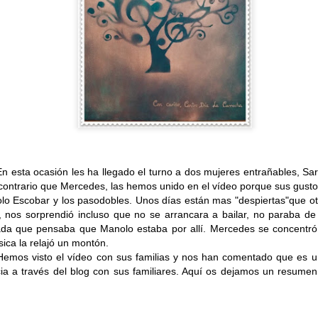
En esta ocasión les ha llegado el turno a dos mujeres entrañables, Sa
 contrario que Mercedes, las hemos unido en el vídeo porque sus gusto
o Escobar y los pasodobles. Unos días están mas "despiertas"que otro
, nos sorprendió incluso que no se arrancara a bailar, no paraba de 
ada que pensaba que Manolo estaba por allí. Mercedes se concentr
CUMPLEAÑOS
SALIDAS AL ENTORNO
sica la relajó un montón.
AUG
AUG
🎉🎂 Hoy es el turno de
🌊☀️De nuevo, salieron a la
deo con sus familias y nos han comentado que es un gu
5
4
celebrar el 91 cumpleaños
playa para disfrutar del
cia a través del blog con sus familiares. Aquí os dejamos un resumen
de Nieves 🎂🎉
agradable ambiente y del sonido
del mar. En esta ocasión no se
En el Centro de Día seguimos de
animaron a darse un baño, aunque