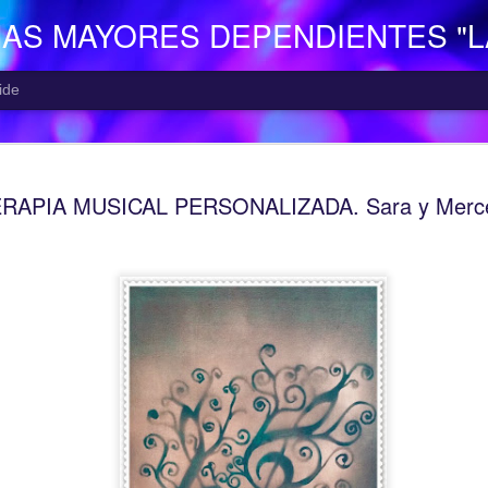
NAS MAYORES DEPENDIENTES "
ide
EL CENTR
AUG
RAPIA MUSICAL PERSONALIZADA. Sara y Merc
7
El Centro de Día p
Camocha” (Gijón), p
Consejería de Derechos Soc
Asturias; presta una atenció
mayor con problemas de dep
apoyo a las familias.
Está situado en Vega-La Ca
zona rural de Gijón; para ll
la empresa municipal, concr
recorrido Estación del Ferr
minutos aproximadamente. E
continuo entre las 10,00 y 
centro o en el teléfono 985