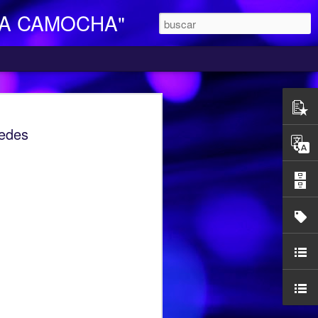
LA CAMOCHA"
O DE DIA
edes
ara Personas Mayores Dependientes “La
ertenece a la red de centros de la
iales y Bienestar del Principado de
n integral e individualizada a la persona
endencia y proporciona respiro y
mocha, en la C/ Charles Chaplin s/n,
egar se pueden utilizar los autobuses de
etamente la línea L16, que cubre el
ocarril-Vega con frecuencias de 20
l horario de funcionamiento es
las 17,00 h. Más información en el propio
185427.