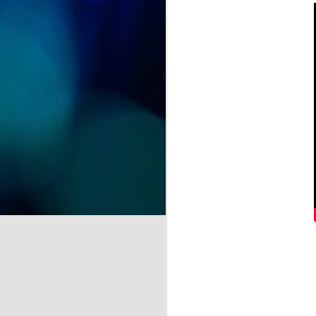
y recuerdos" se despide del
CSPM Gijón Centro para
instalarse en la Biblioteca de
J
Vega-La Camocha, donde podrá
visitarse durante todo el mes de
agosto.
qu
Una oportunidad para disfrutar de
un recorrido lleno de creatividad,
que florece en cada obra.
J
de
la
A 
pr