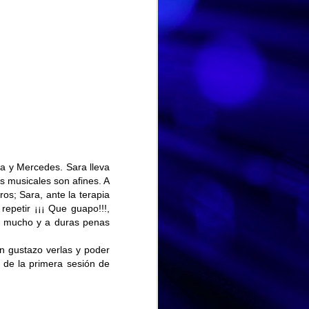
ra y Mercedes. Sara lleva
s musicales son afines. A
s; Sara, ante la terapia
repetir ¡¡¡ Que guapo!!!,
ó mucho y a duras penas
HISTORIA DE VIDA. Fernando
AUG
Hoy hemos dedicado la
stazo verlas y poder
3
sesión a la historia de vida
 de la primera sesión de
de Fernando, un espacio para
recordar, compartir y poner en
valor las experiencias que han