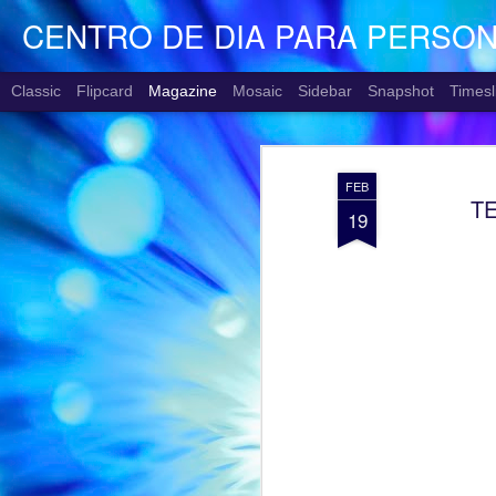
CENTRO DE DIA PARA PERSO
Classic
Flipcard
Magazine
Mosaic
Sidebar
Snapshot
Timesl
FEB
TE
19