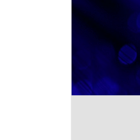
marcado su trayectoria personal.
A través de fotografías, recuerdos
y conversaciones, hemos
recorrido diferentes etapas de su
y deliciosa: el Día Mundial
vida, descubriendo anécdotas,
r no solo de un postre tan
aficiones y momentos especiales
rute compartido.
que forman parte de su identidad.
Estas actividades favorecen la
comunicación, estimulan la
memoria y fortalecen los vínculos
entre las personas participantes.
NOSOTRAS TE ORIENTAMOS. TU OPINION CUENTA. ¿La felicidad depende de uno mismo?
a psicología y otras
te se entiende como un estado
cia de emociones positivas y
iencias, las