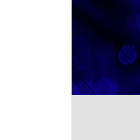
marcado su trayectoria personal.
A través de fotografías, recuerdos
y conversaciones, hemos
recorrido diferentes etapas de su
y deliciosa: el Día Mundial
vida, descubriendo anécdotas,
r no solo de un postre tan
aficiones y momentos especiales
rute compartido.
que forman parte de su identidad.
Estas actividades favorecen la
comunicación, estimulan la
memoria y fortalecen los vínculos
entre las personas participantes.
NOSOTRAS TE ORIENTAMOS. TU OPINION CUENTA. ¿La felicidad depende de uno mismo?
a psicología y otras
te se entiende como un estado
cia de emociones positivas y
iencias, las