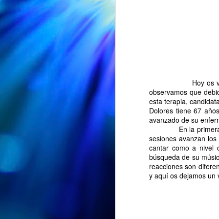
Hoy os vamos a cont
observamos que debido
esta terapia, candidat
Dolores tiene 67 años
avanzado de su enfe
En la primera sesió
sesiones avanzan los 
cantar como a nivel 
búsqueda de su música
EXPOSICION "ENTRE PETALOS Y RECUERDOS" en la Biblioteca Vega-La Camocha
reacciones son difere
AUG
y aquí os dejamos un v
🌸📚 ¡"Entre pétalos y
7
recuerdos" sigue su viaje!
🌸
Nuestra exposición "Entre pétalos