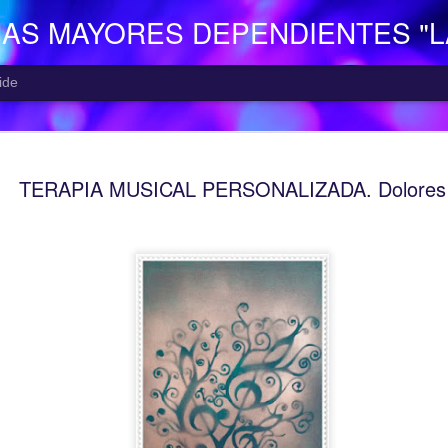
NAS MAYORES DEPENDIENTES "
ide
EL CENTR
AUG
TERAPIA MUSICAL PERSONALIZADA. Dolores
7
El Centro de Día p
Camocha” (Gijón), p
Consejería de Derechos Soc
Asturias; presta una atenció
mayor con problemas de dep
apoyo a las familias.
Está situado en Vega-La Ca
zona rural de Gijón; para ll
la empresa municipal, concr
recorrido Estación del Ferr
minutos aproximadamente. E
continuo entre las 10,00 y 
centro o en el teléfono 985