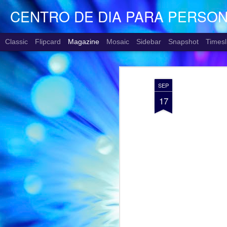
CENTRO DE DIA PARA PERSO
Classic
Flipcard
Magazine
Mosaic
Sidebar
Snapshot
Timesl
SEP
17