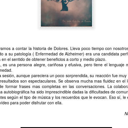
ar la historia de Dolores. Lleva poco tiempo con nosotros, p
 a su patología ( Enfermedad de Alzheimer) era una candidata perfe
a en el sentido de obtener beneficios a corto y medio plazo.
, es una persona alegre, cariñosa y efusiva, pero tiene el lenguaje 
rmedad.
n, aunque pareciera un poco sorprendida, su reacción fue muy b
resultados son espectaculares. Se observa mucha mas fluidez en el le
de formar frases mas completas en las conversaciones. La colabora
 autobiográfica ha sido imprescindible dadas la dificultades de comu
CUMPLEAÑOS
SALIDAS AL ENTORNO
ntes según el tipo de música y los recuerdos que le evocan. Eso sí, l
AUG
AUG
ídeo para poder disfrutar con ella.
🎉🎂 Hoy es el turno de
🌊☀️De nuevo, salieron a la
5
4
celebrar el 91 cumpleaños
playa para disfrutar del
N
de Nieves 🎂🎉
agradable ambiente y del sonido
del mar. En esta ocasión no se
En el Centro de Día seguimos de
animaron a darse un baño, aunque