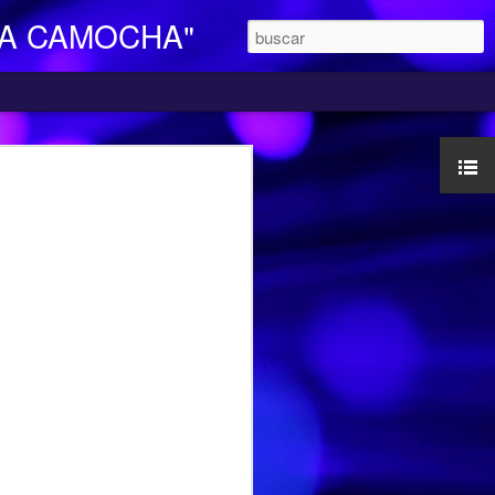
LA CAMOCHA"
O DE DIA
ara Personas Mayores Dependientes “La
ertenece a la red de centros de la
iales y Bienestar del Principado de
n integral e individualizada a la persona
endencia y proporciona respiro y
mocha, en la C/ Charles Chaplin s/n,
egar se pueden utilizar los autobuses de
etamente la línea L16, que cubre el
ocarril-Vega con frecuencias de 20
l horario de funcionamiento es
las 17,00 h. Más información en el propio
185427.