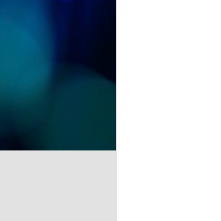
y recuerdos" se despide del
CSPM Gijón Centro para
instalarse en la Biblioteca de
J
Vega-La Camocha, donde podrá
visitarse durante todo el mes de
agosto.
qu
Una oportunidad para disfrutar de
un recorrido lleno de creatividad,
que florece en cada obra.
J
de
la
A 
pr