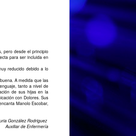
ero desde el principio
cta para ser incluida en
muy reducido debido a lo
uena. A medida que las
nguaje, tanto a nivel de
ción de sus hijas en la
nicación con Dolores. Sus
HISTORIA DE VIDA. Fernando
e encanta Manolo Escobar,
AUG
Hoy hemos dedicado la
3
sesión a la historia de vida
uria González Rodriguez
de Fernando, un espacio para
Auxiliar de Enfermería
recordar, compartir y poner en
valor las experiencias que han