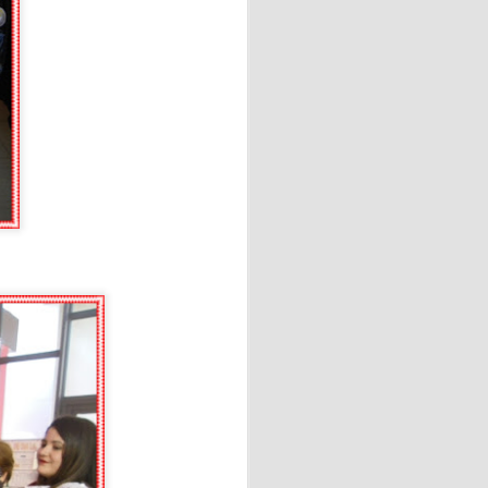
Prix del verano!!
jor espíritu.
OVACION DEL DNI
l hecho va mucho más allá de
ía personal, inclusión social