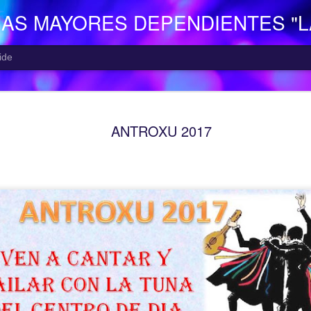
NAS MAYORES DEPENDIENTES "
ide
EL CENTR
AUG
ANTROXU 2017
5
El Centro de Día p
Camocha” (Gijón), p
Consejería de Derechos Soc
Asturias; presta una atenció
mayor con problemas de dep
apoyo a las familias.
Está situado en Vega-La Ca
zona rural de Gijón; para ll
la empresa municipal, concr
recorrido Estación del Ferr
minutos aproximadamente. E
continuo entre las 10,00 y 
centro o en el teléfono 985