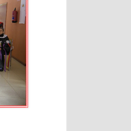
Vecinos de Vega-La Camocha
.
onde cada persona pudo vivir
.
amente de la orilla. Otros se