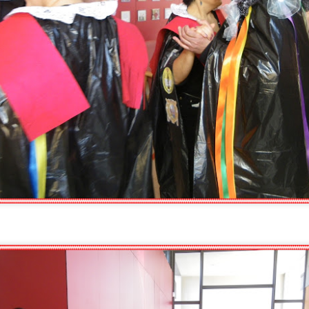
omentar la autonomía, ayudando a la persona a gestionar un documento esenc
rechos. Promover la inclusión social, facilitando que participe en servicios 
orma normalizada.
CUMPLEAÑOS
UL
10
🎉🎂 ¡Nuestra querida Leni cumple 76 años! 🎂🎉
oy hemos celebrado en el Centro de Día el 76 cumpleaños de nuestra querida
pecial que hemos compartido con alegría, cariño y muchas felicitaciones.
odeada de compañeras, compañeros y profesionales, Leni ha disfrutado de un
 han faltado las sonrisas, los abrazos y los mejores deseos para este nuev
600.000 VISITAS
UL
6
¡600.000 visitas a nuestra página web!
y queremos compartir una noticia que nos llena de ilusión: ¡hemos alcanzado
el Centro de Día La Camocha! 🎉