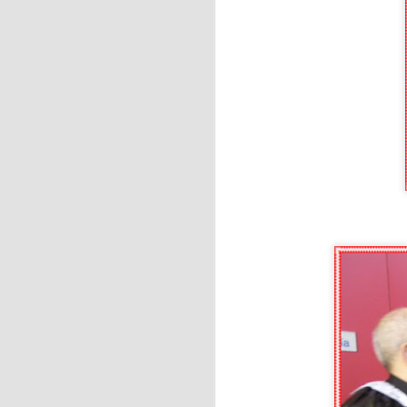
J
Ri
J
y 
S