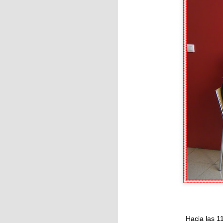
J
La
J
Pa
a
Hacia las 11:30 l
La