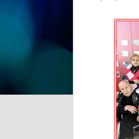
celebración. Hoy hemos tenido la
alegría de festejar el 91
cumpleaños de Nieves,
J
compartiendo con ella una jornada
llena de cariño, sonrisas y buenos
momentos.
de
Acompañada por sus
la
compañeras, compañeros y el
equipo de profesionales, Nieves
A 
ha recibido el afecto y las
pr
felicitaciones de todos en un día
tan especial.
J
Se
hu
E
c