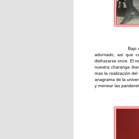
J
La
ci
Bajo esta imagen s
f
adornado, así que c
disfrazarse once. El r
nuestra charanga iban
mas la realización del
anagrama de la univer
y menear las pandereta
J
En
ja
Ca
As