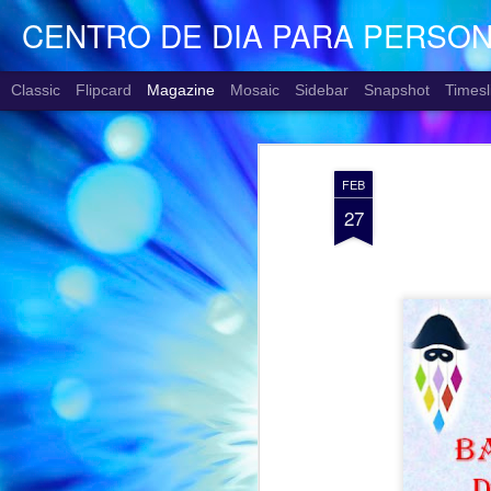
CENTRO DE DIA PARA PERSO
Classic
Flipcard
Magazine
Mosaic
Sidebar
Snapshot
Timesl
FEB
27