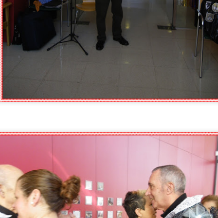
EL SENIOR PRIX DEL VERANO
UL
16
¡¡Cuarto año consecutivo celebrando nuestro divertido y esperado Senior 
sas, juegos y mucha energía para dar la bienvenida a esta estación con el me
ACOMPAÑAMIENTO A RECURSOS COMUNITARIOS: REN
UL
13
Hoy acompañamos a Javi, usuario del centro de día, a renovar el DNI. E
realizar un trámite administrativo. Es una actividad de apoyo a la autonom
participación comunitaria.
upone: