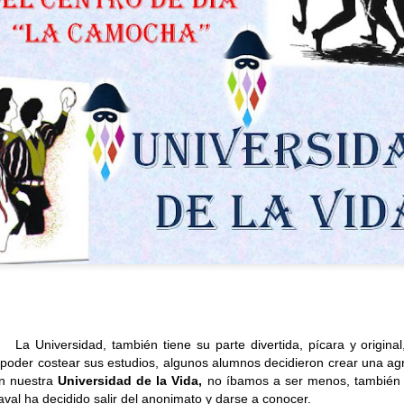
SALIDAS AL ENTORNO
HISTORIA DE VIDA. Fernando
AUG
AUG
🌊☀️De nuevo, salieron a la
Hoy hemos dedicado la
4
3
playa para disfrutar del
sesión a la historia de vida
también tiene su parte divertida, pícara y original, e
agradable ambiente y del sonido
de Fernando, un espacio para
poder costear sus estudios, algunos alumnos decidieron crear una ag
del mar. En esta ocasión no se
recordar, compartir y poner en
en nuestra
Universidad de la Vida,
no íbamos a ser menos, también 
animaron a darse un baño, aunque
valor las experiencias que han
val ha decidido salir del anonimato y darse a conocer.