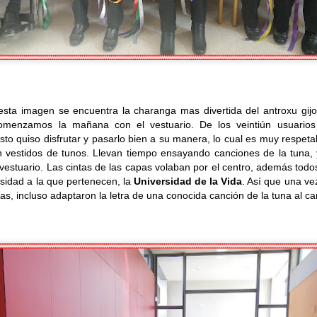
TALLER DE LECTURA
UL
27
Hoy estrenamos libro en el Club de Lectura Fácil, se trata de la novela
 Amaba es una novela de Anna Gavalda que narra la historia de Pierre, un ric
nco años, y Chloé, su joven nuera. La trama se desarrolla en un fin de sem
e encuentra la charanga mas divertida del antroxu gijonés
amiliar, donde ambos personajes se encuentran en un momento crucial de sus
omenzamos la mañana con el vestuario. De los veintiún usuarios
esto quiso disfrutar y pasarlo bien a su manera, lo cual es muy respe
 vestidos de tunos. Llevan tiempo ensayando canciones de la tuna, 
 vestuario. Las cintas de las capas volaban por el centro, además todo
sidad a la que pertenecen, la
Universidad de la Vida
. Así que una ve
s, incluso adaptaron la letra de una conocida canción de la tuna al ca
TALLER DE JABONES
UL
24
💖¡¡¡ El taller de jabones vuelve a llenar de creatividad nuestro centro !!!
 el centro de día hemos retomado una de las actividades que más les gustan: 
bones artesanales.
da participante elaborará un jabón que llevará a casa el día 7 de septiembre
turias.