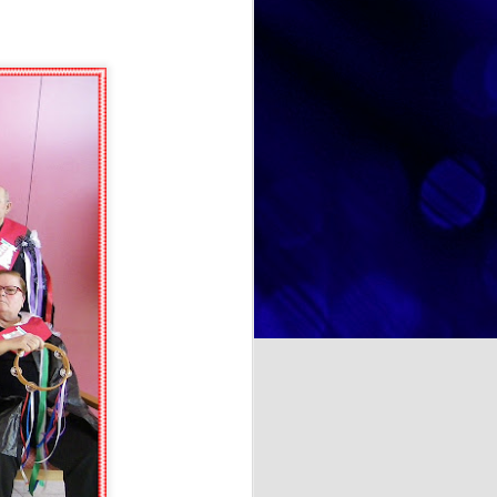
diferente que nos ha permitido
disfrutar no solo de un postre tan
querido por todos, sino también de
NOSOTRAS TE ORIENTAMOS. TU OPINION CUENTA. ¿La felicidad depende de uno mismo?
un espacio de encuentro,
convivencia y disfrute compartido.
a psicología y otras
te se entiende como un estado
cia de emociones positivas y
iencias, las
a cocina rusa y ucraniana.
ituir por ricota o requesón),
ientes.
binadas con requesón