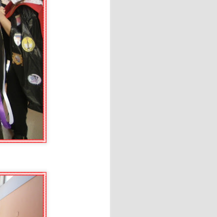
ial para ejercer sus
y recursos de la comunidad de
 Leni, una fecha muy
 bonito homenaje en el que
o año que comienza.
 las 600.000 visitas a la web