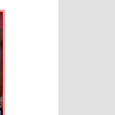
al derrotar a Argentina por
ialista.
able piscolabis y disfrutar
ato.
Ésta intervención terapéutica
integral de la persona.
ción emocional, así mismo,
a capacidad de concentración,