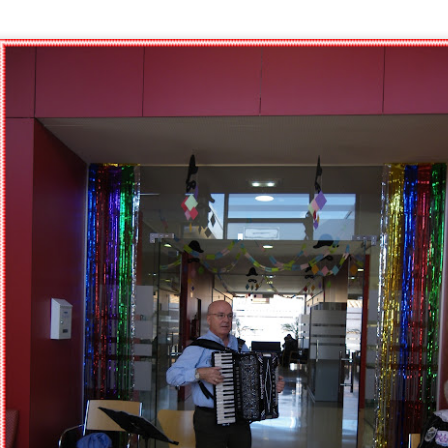
ESPAÑA CAMPEONES DEL MUNDO 2026
UL
20
Después de 16 años, España ha vuelto a conquistar el Mundial masculino 
1-0 en la final disputada ayer, consiguiendo así su segunda estrella mund
ra conmemorar este gran éxito, hemos salido al jardín para compartir un agrad
e un rato de convivencia, alegría y muchas conversaciones sobre el campeon
TERAPIA MUSICAL PERSONALIZADA. Mercedes
UL
17
Mercedes lleva tiempo participando en la Terapia Musical Personalizada. 
constituye un recurso no farmacológico orientado a favorecer el bienestar 
lo largo del proceso se observa que la musicoterapia contribuye a la regula
timula funciones cognitivas como la atención, la memoria, la orientación y l
udando a mantener la actividad cognitiva.