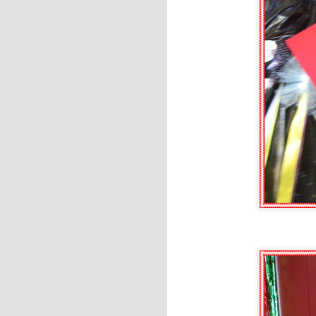
F
de
f
J
H
es
R
no
J
Ho
d