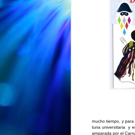
CUMPLEAÑOS
AUG
🎉🎂 Hoy es el turno de
5
celebrar el 91 cumpleaños
La Universidad, 
de Nieves 🎂🎉
mucho tiempo, y para 
tuna universitaria y 
En el Centro de Día seguimos de
amparada por el Carna