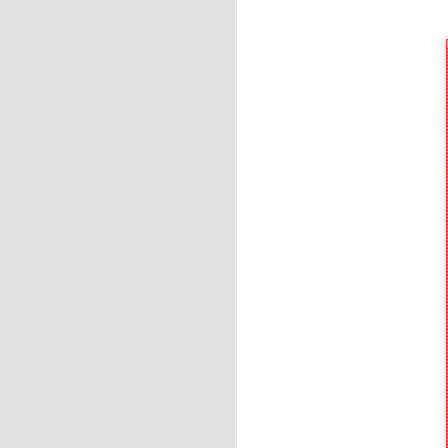
J
Pa
d
J
A 
es
ay