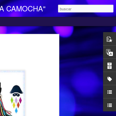
LA CAMOCHA"
O DE DIA
ara Personas Mayores Dependientes “La
ertenece a la red de centros de la
iales y Bienestar del Principado de
n integral e individualizada a la persona
endencia y proporciona respiro y
mocha, en la C/ Charles Chaplin s/n,
egar se pueden utilizar los autobuses de
etamente la línea L16, que cubre el
ocarril-Vega con frecuencias de 20
l horario de funcionamiento es
las 17,00 h. Más información en el propio
185427.