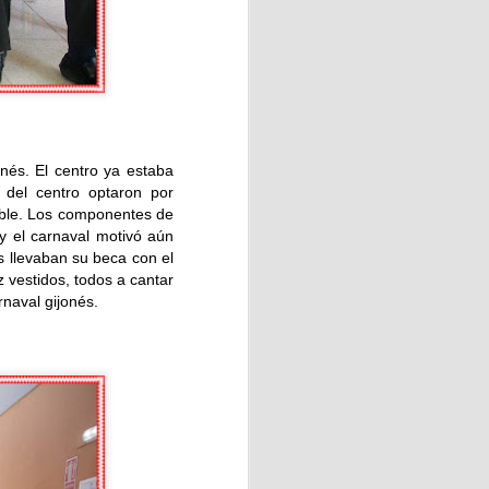
 "La amaba" de Anna Gavalda.
o industrial de sesenta y
ana en la casa de campo
. El centro ya estaba
 vidas.
 del centro optaron por
table. Los componentes de
y el carnaval motivó aún
s llevaban su beca con el
z vestidos, todos a cantar
rnaval gijonés.
 💖
el taller de elaboración de
 con motivo del Día de