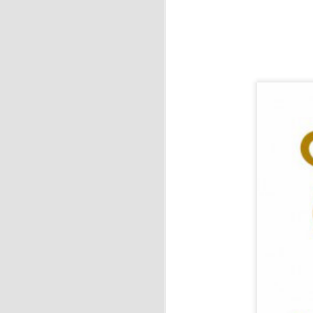
J
y 
S
F
de
f
J
H
es