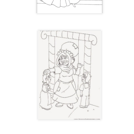
TALLER DE JABONES
UL
24
💖¡¡¡ El taller de jabones vuelve a llenar de creatividad nuestro centro !!!
 el centro de día hemos retomado una de las actividades que más les gustan: 
bones artesanales.
da participante elaborará un jabón que llevará a casa el día 7 de septiembre
turias.
CONCURSO FACEBOOK. Ganadores julio
UL
24
Este mes ha ganado nuestro concurso de Facebook, La Asociación de 
y hoy su presidente, Jesús, ha venido a visitarnos y a recoger su premio
s pistas las dieron Fernando, Nieves y Tino. Y la respuesta era Frida Khalo.