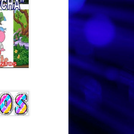
HISTORIA DE VIDA. Fernando
AUG
Hoy hemos dedicado la
3
sesión a la historia de vida
de Fernando, un espacio para
recordar, compartir y poner en
valor las experiencias que han