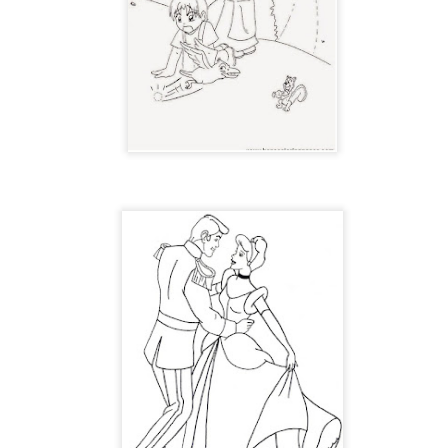
TERAPIA MUSICAL PERSONALIZADA. Mercedes
UL
17
Mercedes lleva tiempo participando en la Terapia Musical Personalizada. 
constituye un recurso no farmacológico orientado a favorecer el bienestar 
lo largo del proceso se observa que la musicoterapia contribuye a la regula
timula funciones cognitivas como la atención, la memoria, la orientación y l
udando a mantener la actividad cognitiva.
EL SENIOR PRIX DEL VERANO
UL
16
¡¡Cuarto año consecutivo celebrando nuestro divertido y esperado Senior 
sas, juegos y mucha energía para dar la bienvenida a esta estación con el me