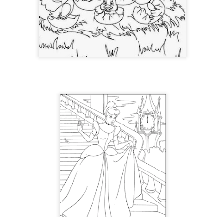
TALLER DE MERIENDAS
UL
28
Los Syrniki son unas deliciosas tortitas o panqueques tradicionales de l
 elaboran principalmente con un queso fresco llamado tvorog (que puedes sust
evo y harina. Quedan crujientes por fuera, suaves por dentro y se sirven cal
n nuestro centro las servimos con una presentación diferente: en copa, com
remoso, mermelada y un toque crujiente de granola.
TALLER DE LECTURA
UL
27
Hoy estrenamos libro en el Club de Lectura Fácil, se trata de la novela
 Amaba es una novela de Anna Gavalda que narra la historia de Pierre, un ric
nco años, y Chloé, su joven nuera. La trama se desarrolla en un fin de sem
amiliar, donde ambos personajes se encuentran en un momento crucial de sus