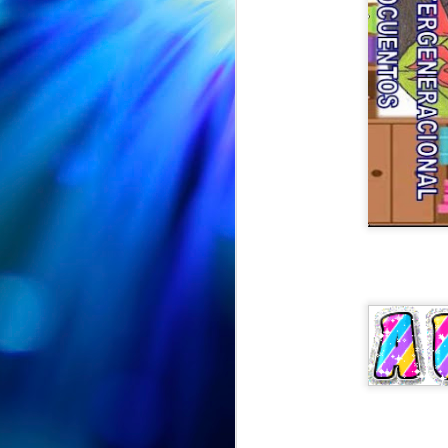
EXPOSICION "ENTRE PETALOS Y RECUERDOS" en la Biblioteca Vega-La Camocha
AUG
🌸📚 ¡"Entre pétalos y
7
recuerdos" sigue su viaje!
🌸
Nuestra exposición "Entre pétalos