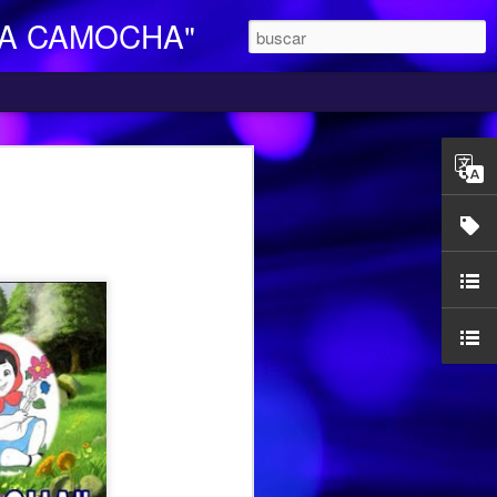
LA CAMOCHA"
O DE DIA
ara Personas Mayores Dependientes “La
ertenece a la red de centros de la
iales y Bienestar del Principado de
n integral e individualizada a la persona
endencia y proporciona respiro y
mocha, en la C/ Charles Chaplin s/n,
egar se pueden utilizar los autobuses de
etamente la línea L16, que cubre el
ocarril-Vega con frecuencias de 20
l horario de funcionamiento es
las 17,00 h. Más información en el propio
185427.