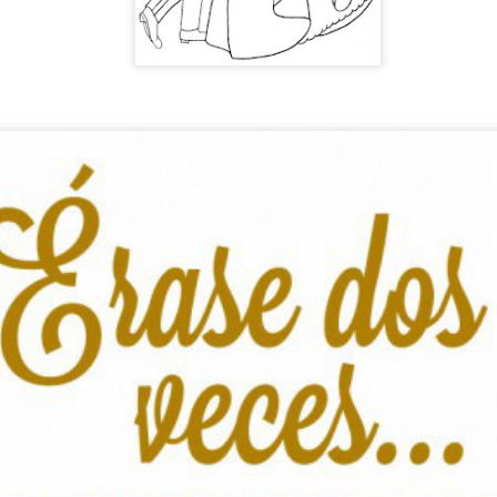
ACOMPAÑAMIENTO A RECURSOS COMUNITARIOS: REN
UL
13
Hoy acompañamos a Javi, usuario del centro de día, a renovar el DNI. E
realizar un trámite administrativo. Es una actividad de apoyo a la autonom
participación comunitaria.
upone:
omentar la autonomía, ayudando a la persona a gestionar un documento esenc
rechos. Promover la inclusión social, facilitando que participe en servicios 
orma normalizada.
CUMPLEAÑOS
UL
10
🎉🎂 ¡Nuestra querida Leni cumple 76 años! 🎂🎉
oy hemos celebrado en el Centro de Día el 76 cumpleaños de nuestra querida
pecial que hemos compartido con alegría, cariño y muchas felicitaciones.