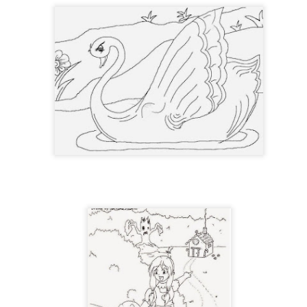
UN DIA DE PLAYA PARA TODOS
UL
21
Hoy disfrutamos de una jornada muy especial en la Playa de Poniente, d
la experiencia del mar de acuerdo con sus gustos, deseos y capacidades
ra algunos, el plan perfecto fue sentir el agua en los pies y disfrutar tranquil
nimaron a dar un paso más y disfrutaron de un baño completo.
 diversidad de capacidades no fue un impedimento para disfrutar de mar.
ESPAÑA CAMPEONES DEL MUNDO 2026
UL
20
Después de 16 años, España ha vuelto a conquistar el Mundial masculino 
1-0 en la final disputada ayer, consiguiendo así su segunda estrella mund
ra conmemorar este gran éxito, hemos salido al jardín para compartir un agrad
e un rato de convivencia, alegría y muchas conversaciones sobre el campeon