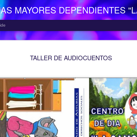
NAS MAYORES DEPENDIENTES "
ide
EL CENTR
AUG
TALLER DE AUDIOCUENTOS
7
El Centro de Día p
Camocha” (Gijón), p
Consejería de Derechos Soc
Asturias; presta una atenció
mayor con problemas de dep
apoyo a las familias.
Está situado en Vega-La Ca
zona rural de Gijón; para ll
la empresa municipal, concr
recorrido Estación del Ferr
minutos aproximadamente. E
continuo entre las 10,00 y 
centro o en el teléfono 985