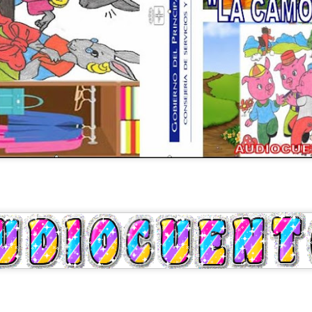
CUMPLEAÑOS
SALIDAS AL ENTORNO
AUG
AUG
🎉🎂 Hoy es el turno de
🌊☀️De nuevo, salieron a la
5
4
celebrar el 91 cumpleaños
playa para disfrutar del
de Nieves 🎂🎉
agradable ambiente y del sonido
del mar. En esta ocasión no se
En el Centro de Día seguimos de
animaron a darse un baño, aunque