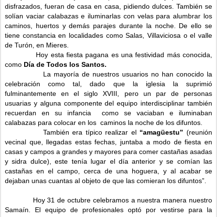
disfrazados, fueran de casa en casa, pidiendo dulces. También se
solían vaciar calabazas e iluminarlas con velas para alumbrar los
caminos, huertos y demás parajes durante la noche. De ello se
tiene constancia en localidades como Salas, Villaviciosa o el valle
de Turón, en Mieres.
Hoy esta fiesta pagana es una festividad más conocida,
como
Día de Todos los Santos.
La mayoría de nuestros usuarios no han conocido la
celebración como tal, dado que la iglesia la suprimió
fulminantemente en el siglo XVIII, pero un par de personas
usuarias y alguna componente del equipo interdisciplinar también
recuerdan en su infancia como se vaciaban e iluminaban
calabazas para colocar en los caminos la noche de los difuntos.
También era típico realizar el
“amagüestu”
(reunión
vecinal que, llegadas estas fechas, juntaba a modo de fiesta en
casas y campos a grandes y mayores para comer castañas asadas
y sidra dulce), este tenía lugar el día anterior y se comían las
castañas en el campo, cerca de una hoguera, y al acabar se
dejaban unas cuantas al objeto de que las comieran los difuntos”.
Hoy 31 de octubre celebramos a nuestra manera nuestro
Samaín.
El equipo de profesionales optó por vestirse para la