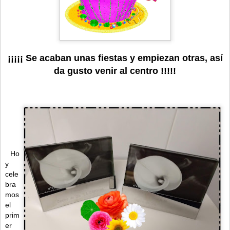
¡¡¡¡¡ Se acaban unas fiestas y empiezan otras, así
da gusto venir al centro !!!!!
Ho
y
cele
bra
mos
el
prim
er