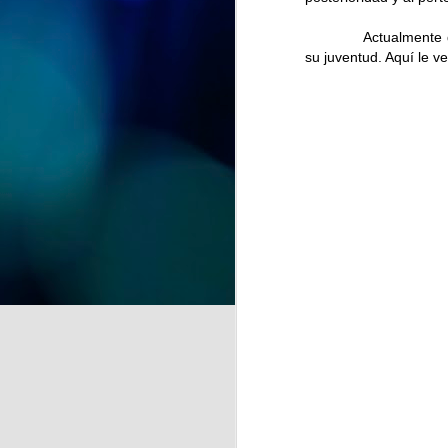
y recuerdos" se despide del
CSPM Gijón Centro para
Actualmente disfruta
instalarse en la Biblioteca de
su juventud. Aquí le v
J
Vega-La Camocha, donde podrá
visitarse durante todo el mes de
agosto.
qu
Una oportunidad para disfrutar de
un recorrido lleno de creatividad,
que florece en cada obra.
J
de
la
A 
pr