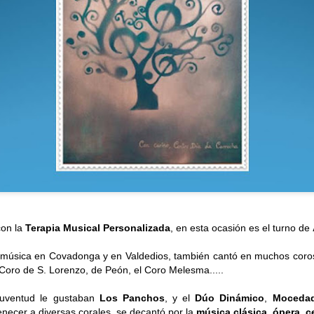
n la
Terapia Musical Personalizada
, en esta ocasión es el turno de
CUMPLEAÑOS
SALIDAS AL ENTORNO
AUG
AUG
🎉🎂 Hoy es el turno de
🌊☀️De nuevo, salieron a la
ca en Covadonga y en Valdedios, también cantó en muchos coros, 
5
4
celebrar el 91 cumpleaños
playa para disfrutar del
 Coro de S. Lorenzo, de Peón, el Coro Melesma.....
de Nieves 🎂🎉
agradable ambiente y del sonido
del mar. En esta ocasión no se
d le gustaban
Los Panchos
, y el
Dúo Dinámico
,
Mocedad
En el Centro de Día seguimos de
animaron a darse un baño, aunque
tenecer a diversas corales, se decantó por la
música clásica
,
ópera, ce