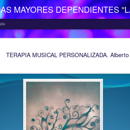
NAS MAYORES DEPENDIENTES "
ide
EL CENTR
AUG
TERAPIA MUSICAL PERSONALIZADA. Alberto
7
El Centro de Día p
Camocha” (Gijón), p
Consejería de Derechos Soc
Asturias; presta una atenció
mayor con problemas de dep
apoyo a las familias.
Está situado en Vega-La Ca
zona rural de Gijón; para ll
la empresa municipal, concr
recorrido Estación del Ferr
minutos aproximadamente. E
continuo entre las 10,00 y 
centro o en el teléfono 985