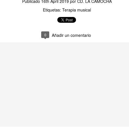
Publicado
16th April 2019
por
CD. LA CAMOCHA
Etiquetas:
Terapia musical
TALLER DE MERIENDAS
UL
28
Los Syrniki son unas deliciosas tortitas o panqueques tradicionales de l
0
Añadir un comentario
 elaboran principalmente con un queso fresco llamado tvorog (que puedes sust
evo y harina. Quedan crujientes por fuera, suaves por dentro y se sirven cal
n nuestro centro las servimos con una presentación diferente: en copa, com
remoso, mermelada y un toque crujiente de granola.
TALLER DE LECTURA
UL
27
Hoy estrenamos libro en el Club de Lectura Fácil, se trata de la novela
 Amaba es una novela de Anna Gavalda que narra la historia de Pierre, un ric
nco años, y Chloé, su joven nuera. La trama se desarrolla en un fin de sem
amiliar, donde ambos personajes se encuentran en un momento crucial de sus