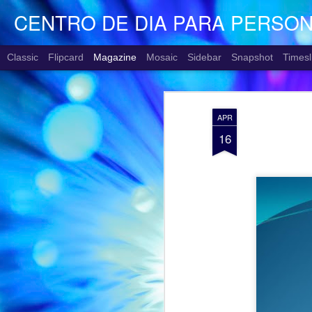
CENTRO DE DIA PARA PERSO
Classic
Flipcard
Magazine
Mosaic
Sidebar
Snapshot
Timesl
APR
16