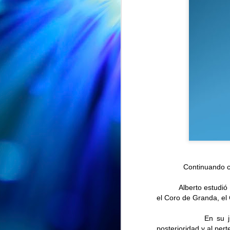
Continuando co
EXPOSICION "ENTRE PETALOS Y RECUERDOS" en la Biblioteca Vega-La Camocha
AUG
🌸📚 ¡"Entre pétalos y
Alberto estudió músi
7
recuerdos" sigue su viaje!
el Coro de Granda, el
🌸
En su juventu
Nuestra exposición "Entre pétalos
posterioridad y al per