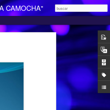
LA CAMOCHA"
O DE DIA
ara Personas Mayores Dependientes “La
ertenece a la red de centros de la
iales y Bienestar del Principado de
n integral e individualizada a la persona
endencia y proporciona respiro y
mocha, en la C/ Charles Chaplin s/n,
egar se pueden utilizar los autobuses de
etamente la línea L16, que cubre el
ocarril-Vega con frecuencias de 20
l horario de funcionamiento es
las 17,00 h. Más información en el propio
185427.