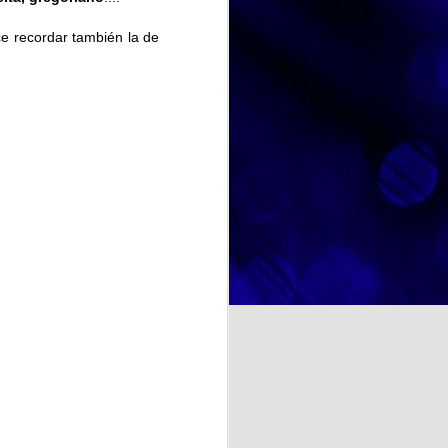
marcado su trayectoria personal.
 recordar también la de
A través de fotografías, recuerdos
y conversaciones, hemos
recorrido diferentes etapas de su
y deliciosa: el Día Mundial
vida, descubriendo anécdotas,
r no solo de un postre tan
aficiones y momentos especiales
rute compartido.
que forman parte de su identidad.
Estas actividades favorecen la
comunicación, estimulan la
memoria y fortalecen los vínculos
entre las personas participantes.
NOSOTRAS TE ORIENTAMOS. TU OPINION CUENTA. ¿La felicidad depende de uno mismo?
a psicología y otras
te se entiende como un estado
cia de emociones positivas y
iencias, las