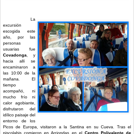
La
excursión
escogida este
año, por las
personas
usuarias fue
Covadonga
, y
hacia allí se
encaminaron a
las 10:00 de la
mañana. El
tiempo
acompañó, ni
mucho frío ni
calor agobiante,
disfrutaron del
idílico paisaje del
entorno de los
Picos de Europa, visitaron a la Santina en su Cueva.
Tras el
piscolabis comieron en Arriondas en el
Centro Polivalente de