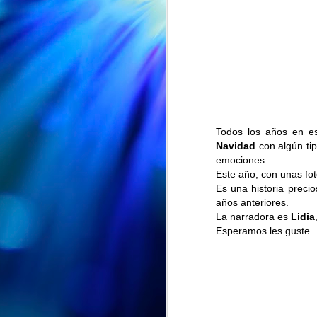
Todos los años en e
Navidad
con algún tip
emociones.
Este año, con unas f
Es una historia preci
años anteriores.
La narradora es
Lidia
Esperamos les guste.
CUMPLEAÑOS
AUG
🎉🎂 Hoy es el turno de
5
celebrar el 91 cumpleaños
de Nieves 🎂🎉
En el Centro de Día seguimos de