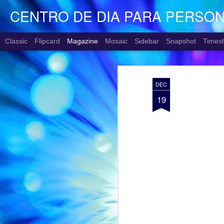
CENTRO DE DIA PARA PERSO
Classic
Flipcard
Magazine
Mosaic
Sidebar
Snapshot
Timesl
DEC
19