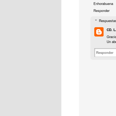
Enhorabuena
Responder
J
Respuesta
CD. 
La
Gracia
ci
Un ab
f
Responder
J
En
ja
Ca
As