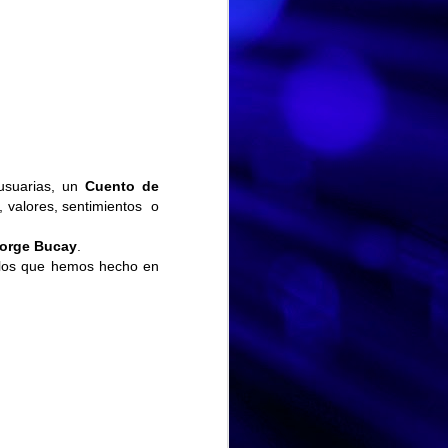
usuarias, un
Cuento de
, valores, sentimientos o
orge Bucay
.
a los que hemos hecho en
DIA MUNDIAL DE LA TARTA DE QUESO
JUL
Hoy en el Centro de Día nos
30
hemos unido a una
celebración muy especial y
deliciosa: el Día Mundial de la
Tarta de Queso. Una jornada