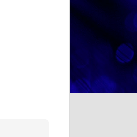
diferente que nos ha permitido
disfrutar no solo de un postre tan
querido por todos, sino también de
NOSOTRAS TE ORIENTAMOS. TU OPINION CUENTA. ¿La felicidad depende de uno mismo?
un espacio de encuentro,
convivencia y disfrute compartido.
a psicología y otras
te se entiende como un estado
cia de emociones positivas y
iencias, las
a cocina rusa y ucraniana.
ituir por ricota o requesón),
ientes.
binadas con requesón