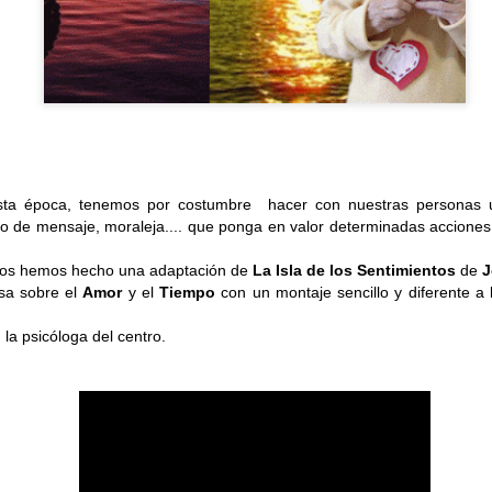
sta época, tenemos por costumbre hacer con nuestras personas 
o de mensaje, moraleja.... que ponga en valor determinadas acciones
otos hemos hecho una adaptación de
La Isla de los Sentimientos
de
J
osa sobre el
Amor
y el
Tiempo
con un montaje sencillo y diferente 
, la psicóloga del centro.
SALIDAS AL ENTORNO
HISTORIA DE VIDA. Fernando
AUG
AUG
🌊☀️De nuevo, salieron a la
Hoy hemos dedicado la
4
3
playa para disfrutar del
sesión a la historia de vida
agradable ambiente y del sonido
de Fernando, un espacio para
del mar. En esta ocasión no se
recordar, compartir y poner en
animaron a darse un baño, aunque
valor las experiencias que han