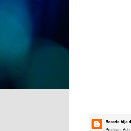
celebración. Hoy hemos tenido la
alegría de festejar el 91
cumpleaños de Nieves,
J
compartiendo con ella una jornada
llena de cariño, sonrisas y buenos
momentos.
de
Acompañada por sus
la
compañeras, compañeros y el
equipo de profesionales, Nieves
A 
ha recibido el afecto y las
pr
felicitaciones de todos en un día
tan especial.
J
Se
hu
E
Rosario hija 
c
Precioso. Adem