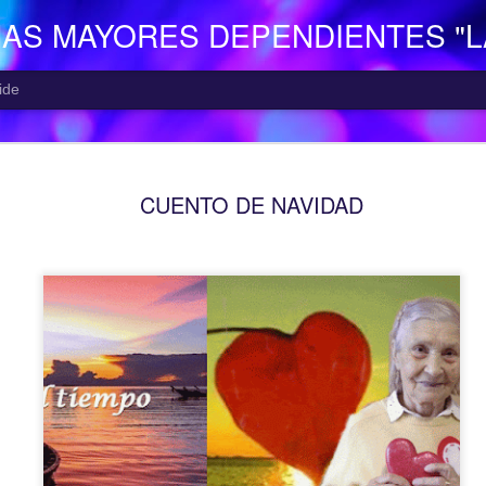
NAS MAYORES DEPENDIENTES "
ide
EL CENTR
AUG
CUENTO DE NAVIDAD
5
El Centro de Día p
Camocha” (Gijón), p
Consejería de Derechos Soc
Asturias; presta una atenció
mayor con problemas de dep
apoyo a las familias.
Está situado en Vega-La Ca
zona rural de Gijón; para ll
la empresa municipal, concr
recorrido Estación del Ferr
minutos aproximadamente. E
continuo entre las 10,00 y 
centro o en el teléfono 985