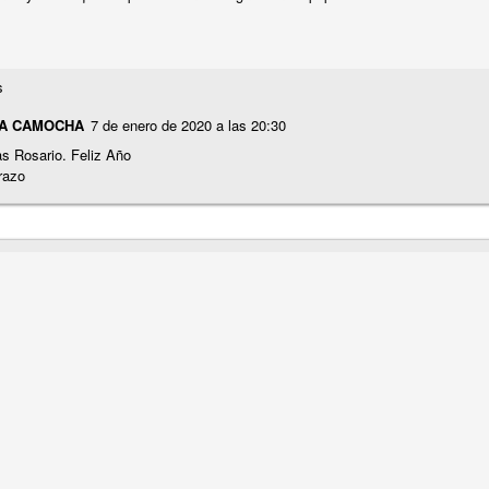
TALLER DE LECTURA
UL
s
27
Hoy estrenamos libro en el Club de Lectura Fácil, se trata de la novela
LA CAMOCHA
7 de enero de 2020 a las 20:30
 Amaba es una novela de Anna Gavalda que narra la historia de Pierre, un ric
s Rosario. Feliz Año
nco años, y Chloé, su joven nuera. La trama se desarrolla en un fin de sem
razo
amiliar, donde ambos personajes se encuentran en un momento crucial de sus
TALLER DE JABONES
UL
24
💖¡¡¡ El taller de jabones vuelve a llenar de creatividad nuestro centro !!!
 el centro de día hemos retomado una de las actividades que más les gustan: 
bones artesanales.
da participante elaborará un jabón que llevará a casa el día 7 de septiembre
turias.