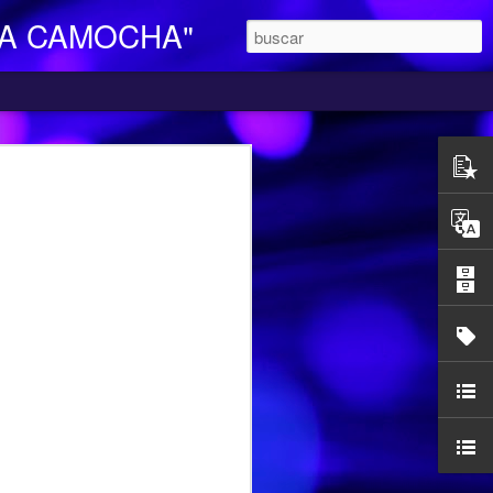
LA CAMOCHA"
O DE DIA
ara Personas Mayores Dependientes “La
ertenece a la red de centros de la
iales y Bienestar del Principado de
n integral e individualizada a la persona
endencia y proporciona respiro y
mocha, en la C/ Charles Chaplin s/n,
egar se pueden utilizar los autobuses de
etamente la línea L16, que cubre el
ocarril-Vega con frecuencias de 20
l horario de funcionamiento es
las 17,00 h. Más información en el propio
185427.