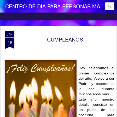
CENTRO DE DIA PARA PERSONAS MAYORES DEPENDIENTES "LA CAMOCHA"
JAN
CUMPLEAÑOS
16
Hoy celebramos el
primer cumpleaños
del año. Vuelve a ser
Pedro y esperemos
lo sea durante
muchos años más.
Este año, nuestro
detalle consiste en
un punto de luz
nocturna para