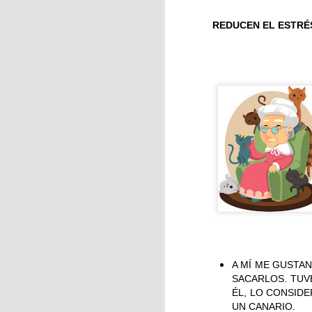
REDUCEN EL ESTR
J
En
ja
Ca
As
J
A MÍ ME GUSTA
La
SACARLOS. TUV
ÉL, LO CONSID
UN CANARIO.