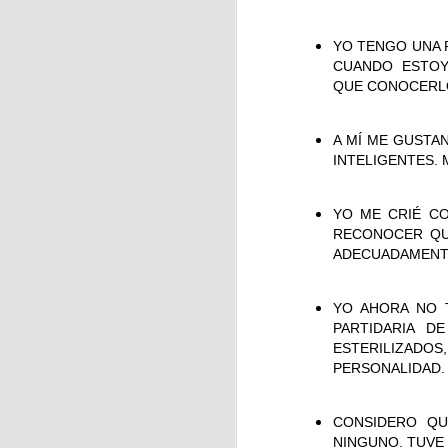
YO TENGO UNA P
CUANDO ESTOY 
J
QUE CONOCERL
A MÍ ME GUSTA
INTELIGENTES.
Pa
a
YO ME CRIÉ C
La
RECONOCER QU
ADECUADAMENT
YO AHORA NO 
J
PARTIDARIA D
ESTERILIZADO
PERSONALIDAD.
Pa
d
CONSIDERO QU
NINGUNO. TUVE