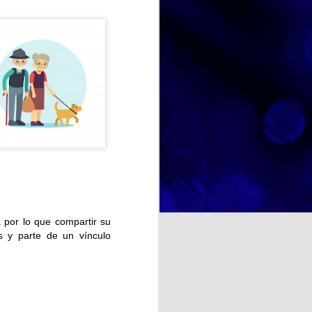
marcado su trayectoria personal.
A través de fotografías, recuerdos
y conversaciones, hemos
recorrido diferentes etapas de su
y deliciosa: el Día Mundial
vida, descubriendo anécdotas,
r no solo de un postre tan
aficiones y momentos especiales
rute compartido.
que forman parte de su identidad.
Estas actividades favorecen la
comunicación, estimulan la
memoria y fortalecen los vínculos
entre las personas participantes.
NOSOTRAS TE ORIENTAMOS. TU OPINION CUENTA. ¿La felicidad depende de uno mismo?
a psicología y otras
 por lo que compartir su
te se entiende como un estado
 y parte de un vínculo
cia de emociones positivas y
iencias, las