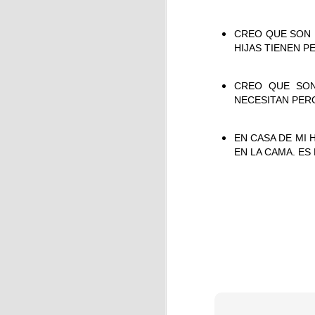
CREO QUE SON 
HIJAS TIENEN 
J
CREO QUE SON
NECESITAN PER
A 
es
EN CASA DE MI 
ay
EN LA CAMA. ES
J
Ri