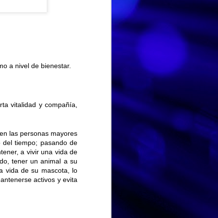
mo a nivel de bienestar.
ta vitalidad y compañía,
s en las personas mayores
o del tiempo; pasando de
tener, a vivir una vida de
ido, tener un animal a su
HISTORIA DE VIDA. Fernando
AUG
a vida de su mascota, lo
Hoy hemos dedicado la
3
ntenerse activos y evita
sesión a la historia de vida
de Fernando, un espacio para
recordar, compartir y poner en
valor las experiencias que han