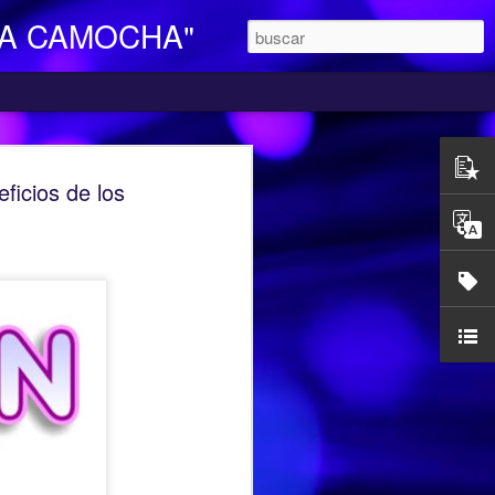
LA CAMOCHA"
O DE DIA
cios de los
ara Personas Mayores Dependientes “La
ertenece a la red de centros de la
iales y Bienestar del Principado de
n integral e individualizada a la persona
endencia y proporciona respiro y
mocha, en la C/ Charles Chaplin s/n,
egar se pueden utilizar los autobuses de
etamente la línea L16, que cubre el
ocarril-Vega con frecuencias de 20
l horario de funcionamiento es
las 17,00 h. Más información en el propio
185427.