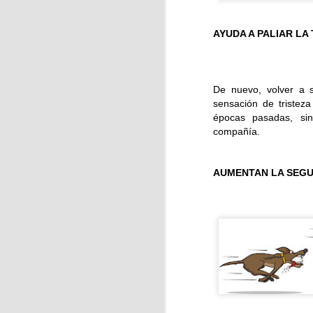
AYUDA A PALIAR LA
J
De nuevo, volver a s
Se
sensación de tristez
hu
épocas pasadas, sin
compañía.
E
c
AUMENTAN LA SEG
J
La
ci
f