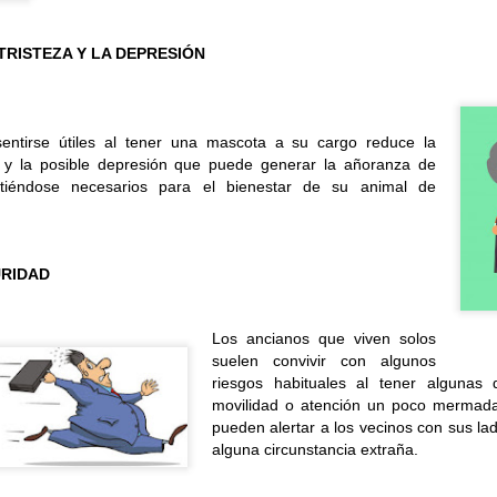
 TRISTEZA Y LA DEPRESIÓN
TALLER DE MERIENDAS
UL
28
Los Syrniki son unas deliciosas tortitas o panqueques tradicionales de l
entirse útiles al tener una mascota a su cargo reduce la
 elaboran principalmente con un queso fresco llamado tvorog (que puedes sust
a y la posible depresión que puede generar la añoranza de
evo y harina. Quedan crujientes por fuera, suaves por dentro y se sirven cal
tiéndose necesarios para el bienestar de su animal de
n nuestro centro las servimos con una presentación diferente: en copa, com
remoso, mermelada y un toque crujiente de granola.
URIDAD
TALLER DE LECTURA
UL
Los ancianos que viven solos
27
Hoy estrenamos libro en el Club de Lectura Fácil, se trata de la novela
suelen convivir con algunos
riesgos habituales al tener algunas
 Amaba es una novela de Anna Gavalda que narra la historia de Pierre, un ric
movilidad o atención un poco mermadas
nco años, y Chloé, su joven nuera. La trama se desarrolla en un fin de sem
pueden alertar a los vecinos con sus la
amiliar, donde ambos personajes se encuentran en un momento crucial de sus
alguna circunstancia extraña.