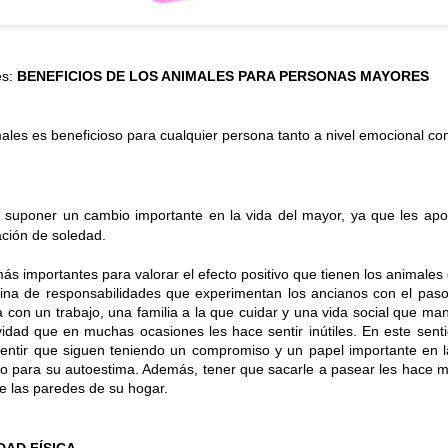
es:
BENEFICIOS DE LOS ANIMALES PARA PERSONAS MAYORES
males es beneficioso para cualquier persona tanto a nivel emocional co
suponer un cambio importante en la vida del mayor, ya que les apor
ación de soledad.
ás importantes para valorar el efecto positivo que tienen los animale
tina de responsabilidades que experimentan los ancianos con el pas
 con un trabajo, una familia a la que cuidar y una vida social que man
vidad que en muchas ocasiones les hace sentir inútiles. En este sent
CUMPLEAÑOS
SALIDAS AL ENTORNO
AUG
AUG
entir que siguen teniendo un compromiso y un papel importante en l
🎉🎂 Hoy es el turno de
🌊☀️De nuevo, salieron a la
5
4
o para su autoestima. Además, tener que sacarle a pasear les hace ma
celebrar el 91 cumpleaños
playa para disfrutar del
e las paredes de su hogar.
de Nieves 🎂🎉
agradable ambiente y del sonido
del mar. En esta ocasión no se
En el Centro de Día seguimos de
animaron a darse un baño, aunque