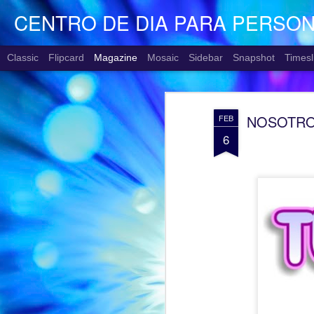
CENTRO DE DIA PARA PERSO
Classic
Flipcard
Magazine
Mosaic
Sidebar
Snapshot
Timesl
NOSOTROS
FEB
6