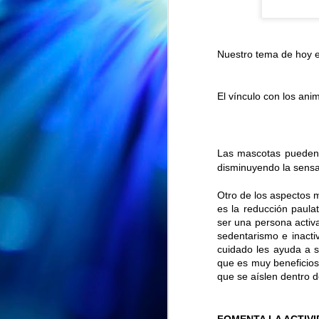
Nuestro tema de hoy 
El vínculo con los ani
Las mascotas pueden 
disminuyendo la sens
Otro de los aspectos m
es la reducción paula
ser una persona activa
sedentarismo e inacti
EXPOSICION "ENTRE PETALOS Y RECUERDOS" en la Biblioteca Vega-La Camocha
AUG
cuidado les ayuda a s
🌸📚 ¡"Entre pétalos y
7
que es muy beneficios
recuerdos" sigue su viaje!
que se aíslen dentro d
🌸
Nuestra exposición "Entre pétalos