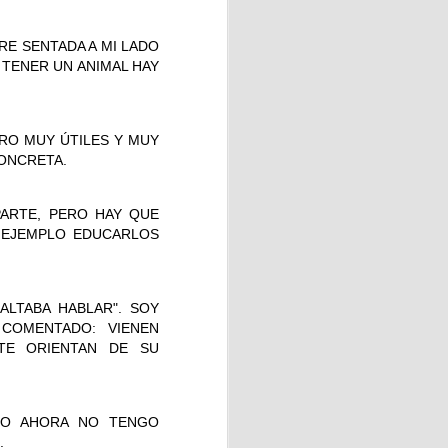
RE SENTADA A MI LADO
TENER UN ANIMAL HAY
onde cada persona pudo vivir
.
RO MUY ÚTILES Y MUY
ONCRETA.
amente de la orilla. Otros se
ARTE, PERO HAY QUE
 EJEMPLO EDUCARLOS
LTABA HABLAR". SOY
COMENTADO: VIENEN
al derrotar a Argentina por
 TE ORIENTAN DE SU
ialista.
able piscolabis y disfrutar
ato.
YO AHORA NO TENGO
.