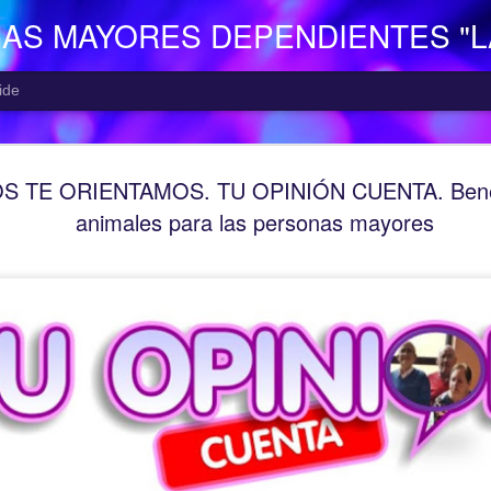
NAS MAYORES DEPENDIENTES "
ide
EL CENTR
AUG
 TE ORIENTAMOS. TU OPINIÓN CUENTA. Benefi
7
El Centro de Día p
animales para las personas mayores
Camocha” (Gijón), p
Consejería de Derechos Soc
Asturias; presta una atenció
mayor con problemas de dep
apoyo a las familias.
Está situado en Vega-La Ca
zona rural de Gijón; para ll
la empresa municipal, concr
recorrido Estación del Ferr
minutos aproximadamente. E
continuo entre las 10,00 y 
centro o en el teléfono 985