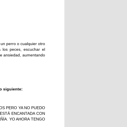
 💖
el taller de elaboración de
un perro o cualquier otro
 los peces, escuchar el
 de ansiedad, aumentando
 con motivo del Día de
o siguiente:
Vecinos de Vega-La Camocha
.
OS PERO YA NO PUEDO
Y ESTÁ ENCANTADA CON
ÑÍA. YO AHORA TENGO