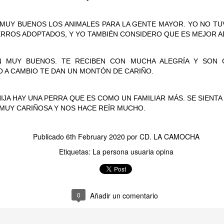
MUY BUENOS LOS ANIMALES PARA LA GENTE MAYOR. YO NO TU
PERROS ADOPTADOS, Y YO TAMBIÉN CONSIDERO QUE ES MEJOR 
TERAPIA MUSICAL PERSONALIZADA. Mercedes
UL
17
Mercedes lleva tiempo participando en la Terapia Musical Personalizada. 
 MUY BUENOS. TE RECIBEN CON MUCHA ALEGRÍA Y SON 
constituye un recurso no farmacológico orientado a favorecer el bienestar 
O A CAMBIO TE DAN UN MONTÓN DE CARIÑO.
lo largo del proceso se observa que la musicoterapia contribuye a la regula
timula funciones cognitivas como la atención, la memoria, la orientación y l
HIJA HAY UNA PERRA QUE ES COMO UN FAMILIAR MÁS. SE SIENT
udando a mantener la actividad cognitiva.
 MUY CARIÑOSA Y NOS HACE REÍR MUCHO.
Publicado
6th February 2020
por
CD. LA CAMOCHA
Etiquetas:
La persona usuaria opina
EL SENIOR PRIX DEL VERANO
UL
16
¡¡Cuarto año consecutivo celebrando nuestro divertido y esperado Senior 
sas, juegos y mucha energía para dar la bienvenida a esta estación con el me
0
Añadir un comentario