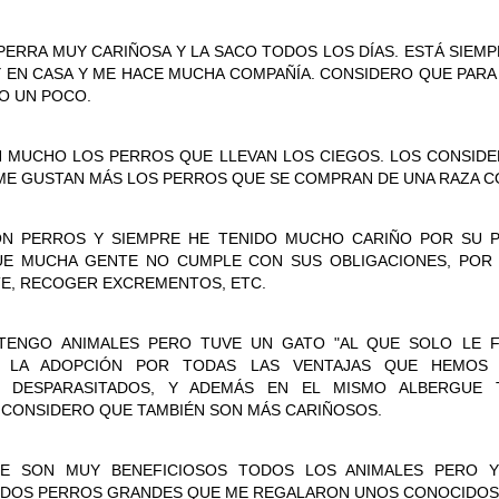
ERRA MUY CARIÑOSA Y LA SACO TODOS LOS DÍAS. ESTÁ SIEMP
EN CASA Y ME HACE MUCHA COMPAÑÍA. CONSIDERO QUE PARA 
UN DIA DE PLAYA PARA TODOS
UL
O UN POCO.
21
Hoy disfrutamos de una jornada muy especial en la Playa de Poniente, d
la experiencia del mar de acuerdo con sus gustos, deseos y capacidades
N MUCHO LOS PERROS QUE LLEVAN LOS CIEGOS. LOS CONSIDE
 ME GUSTAN MÁS LOS PERROS QUE SE COMPRAN DE UNA RAZA C
ra algunos, el plan perfecto fue sentir el agua en los pies y disfrutar tranquil
nimaron a dar un paso más y disfrutaron de un baño completo.
ON PERROS Y SIEMPRE HE TENIDO MUCHO CARIÑO POR SU P
 diversidad de capacidades no fue un impedimento para disfrutar de mar.
E MUCHA GENTE NO CUMPLE CON SUS OBLIGACIONES, POR
E, RECOGER EXCREMENTOS, ETC.
TENGO ANIMALES PERO TUVE UN GATO "AL QUE SOLO LE FA
ESPAÑA CAMPEONES DEL MUNDO 2026
UL
E LA ADOPCIÓN POR TODAS LAS VENTAJAS QUE HEMOS 
20
Después de 16 años, España ha vuelto a conquistar el Mundial masculino 
S, DESPARASITADOS, Y ADEMÁS EN EL MISMO ALBERGUE
1-0 en la final disputada ayer, consiguiendo así su segunda estrella mund
 CONSIDERO QUE TAMBIÉN SON MÁS CARIÑOSOS.
ra conmemorar este gran éxito, hemos salido al jardín para compartir un agrad
e un rato de convivencia, alegría y muchas conversaciones sobre el campeon
E SON MUY BENEFICIOSOS TODOS LOS ANIMALES PERO 
 DOS PERROS GRANDES QUE ME REGALARON UNOS CONOCIDOS