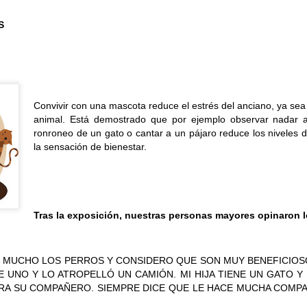
ÉS
TALLER DE JABONES
UL
24
💖¡¡¡ El taller de jabones vuelve a llenar de creatividad nuestro centro !!!
 el centro de día hemos retomado una de las actividades que más les gustan: 
Convivir con una mascota reduce el estrés del anciano, ya sea 
bones artesanales.
animal. Está demostrado que por ejemplo observar nadar a
ronroneo de un gato o cantar a un pájaro reduce los niveles
da participante elaborará un jabón que llevará a casa el día 7 de septiembre
la sensación de bienestar.
turias.
CONCURSO FACEBOOK. Ganadores julio
UL
Tras la exposición, nuestras personas mayores opinaron l
24
Este mes ha ganado nuestro concurso de Facebook, La Asociación de 
y hoy su presidente, Jesús, ha venido a visitarnos y a recoger su premio
N MUCHO LOS PERROS Y CONSIDERO QUE SON MUY BENEFICIOS
s pistas las dieron Fernando, Nieves y Tino. Y la respuesta era Frida Khalo.
E UNO Y LO ATROPELLÓ UN CAMIÓN. MI HIJA TIENE UN GATO 
ERA SU COMPAÑERO. SIEMPRE DICE QUE LE HACE MUCHA COMPA