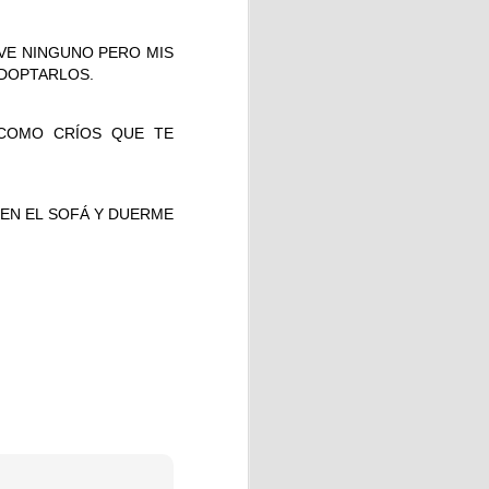
VE NINGUNO PERO MIS
ADOPTARLOS.
Ésta intervención terapéutica
COMO CRÍOS QUE TE
integral de la persona.
ción emocional, así mismo,
a capacidad de concentración,
A EN EL SOFÁ Y DUERME
Prix del verano!!
jor espíritu.