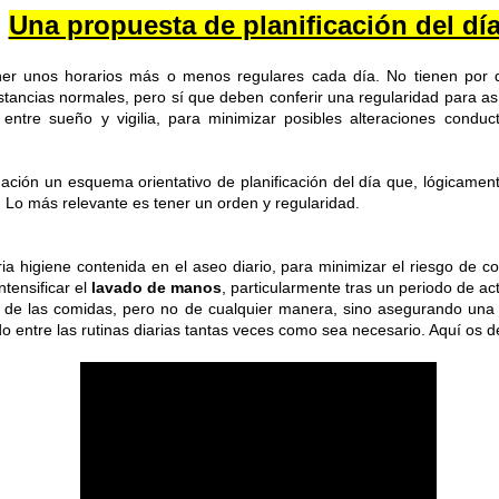
a Jesús poco le faltó, pero
marcado su trayectoria personal.
Una propuesta de planificación del dí
caminaron tranquilamente por la
orilla, dejando que el agua fresca
A través de fotografías, recuerdos
UL
les mojara y refrescara los pies 👣
y conversaciones, hemos
er unos horarios más o menos regulares cada día. No tienen por 
30
💙
recorrido diferentes etapas de su
La felicidad es uno de los conceptos más estudiados desde la filosofía, l
tancias normales, pero sí que deben conferir una regularidad para as
vida, descubriendo anécdotas,
disciplinas sociales. Aunque no existe una definición única, generalmen
entre sueño y vigilia, para minimizar posibles alteraciones conduct
Aprovecharon el momento para
aficiones y momentos especiales
 bienestar subjetivo que incluye la satisfacción con la propia vida, la presen
contemplar el paisaje, respirar la
que forman parte de su identidad.
 percepción de que la vida tiene sentido.
brisa marina y disfrutar de la
Estas actividades favorecen la
ción un esquema orientativo de planificación del día que, lógicament
tranquilidad que ofrecía la costa.
comunicación, estimulan la
lo largo de la vida, la idea de felicidad puede cambiar en función de las exper
. Lo más relevante es tener un orden y regularidad.
memoria y fortalecen los vínculos
ioridades personales y las circunstancias vitales.
entre las personas participantes.
a higiene contenida en el aseo diario, para minimizar el riesgo de c
ntensificar el
lavado de manos
, particularmente tras un periodo de act
 de las comidas, pero no de cualquier manera, sino asegurando una
TALLER DE MERIENDAS
UL
o entre las rutinas diarias tantas veces como sea necesario. Aquí os 
28
Los Syrniki son unas deliciosas tortitas o panqueques tradicionales de l
 elaboran principalmente con un queso fresco llamado tvorog (que puedes sust
evo y harina. Quedan crujientes por fuera, suaves por dentro y se sirven cal
n nuestro centro las servimos con una presentación diferente: en copa, com
remoso, mermelada y un toque crujiente de granola.