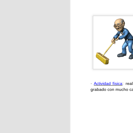
J
La
·
Actividad física
: rea
grabado con mucho car
J
Pa
a
La