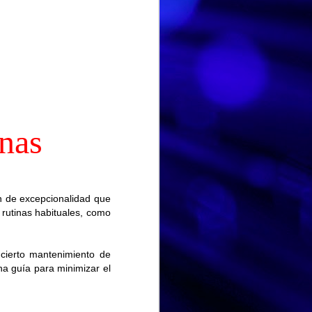
inas
ón de excepcionalidad que
 rutinas habituales, como
DIA MUNDIAL DE LA TARTA DE QUESO
JUL
Hoy en el Centro de Día nos
 cierto mantenimiento de
30
hemos unido a una
na guía para minimizar el
celebración muy especial y
deliciosa: el Día Mundial de la
Tarta de Queso. Una jornada