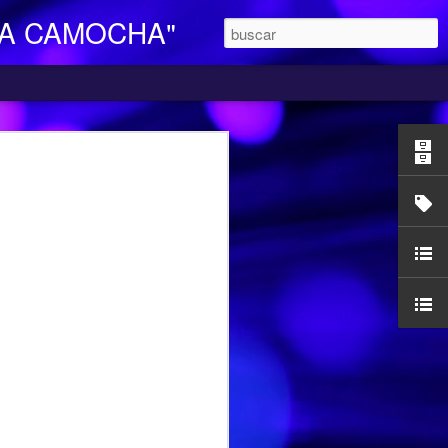
LA CAMOCHA"
O DE DIA
ara Personas Mayores Dependientes “La
ertenece a la red de centros de la
iales y Bienestar del Principado de
n integral e individualizada a la persona
endencia y proporciona respiro y
mocha, en la C/ Charles Chaplin s/n,
egar se pueden utilizar los autobuses de
etamente la línea L16, que cubre el
ocarril-Vega con frecuencias de 20
l horario de funcionamiento es
las 17,00 h. Más información en el propio
185427.