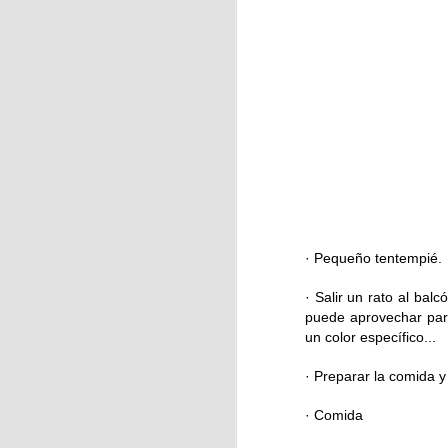
J
Pa
d
· Pequeño tentempié.
· Salir un rato al bal
J
puede aprovechar para
un color específico...
· Preparar la comida 
A 
es
· Comida
ay