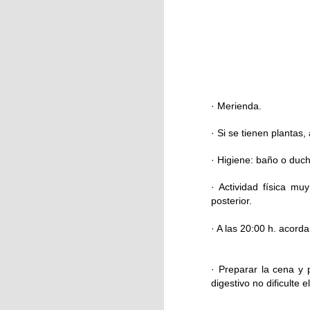
F
de
f
J
· Merienda.
H
es
· Si se tienen plantas
R
· Higiene: baño o duch
no
· Actividad física m
posterior.
J
· A las 20:00 h. acorda
· Preparar la cena y
Ho
digestivo no dificulte 
d