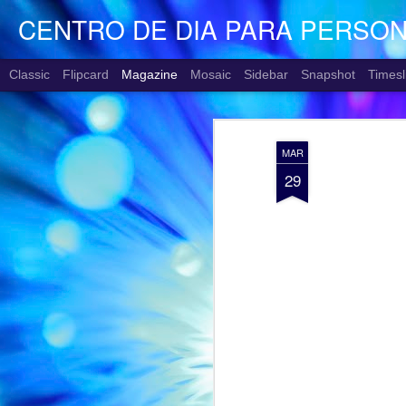
CENTRO DE DIA PARA PERSO
Classic
Flipcard
Magazine
Mosaic
Sidebar
Snapshot
Timesl
MAR
29