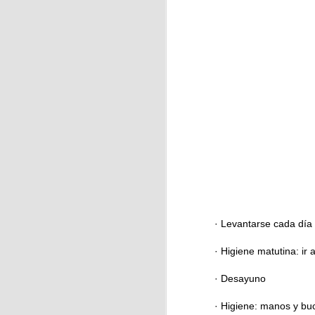
J
La
ci
f
J
· Levantarse c
· Higiene matutina: ir 
En
ja
· Desayuno
Ca
· Higiene: manos y bu
As