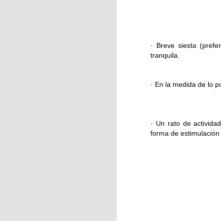
· Breve siesta (pref
J
tranquila.
Ri
· En la medida de lo p
· Un rato de activida
forma de estimulación
J
y 
S