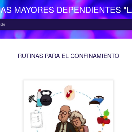
NAS MAYORES DEPENDIENTES "
ide
EL CENTR
AUG
RUTINAS PARA EL CONFINAMIENTO
5
El Centro de Día p
Camocha” (Gijón), p
Consejería de Derechos Soc
Asturias; presta una atenció
mayor con problemas de dep
apoyo a las familias.
Está situado en Vega-La Ca
zona rural de Gijón; para ll
la empresa municipal, concr
recorrido Estación del Ferr
minutos aproximadamente. E
continuo entre las 10,00 y 
centro o en el teléfono 985