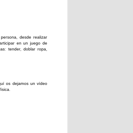
Vecinos de Vega-La Camocha
.
persona, desde realizar
articipar en un juego de
as: tender, doblar ropa,
Aquí os dejamos un vídeo
ísica
.
onde cada persona pudo vivir
.
amente de la orilla. Otros se