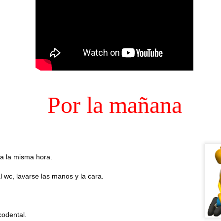
TALLER DE LECTURA
UL
27
Hoy estrenamos libro en el Club de Lectura Fácil, se trata de la novela
 Amaba es una novela de Anna Gavalda que narra la historia de Pierre, un ric
nco años, y Chloé, su joven nuera. La trama se desarrolla en un fin de sem
amiliar, donde ambos personajes se encuentran en un momento crucial de sus
Por la mañana
TALLER DE JABONES
UL
24
ada día a la misma hora.
💖¡¡¡ El taller de jabones vuelve a llenar de creatividad nuestro centro !!!
al wc, lavarse las manos y la cara.
 el centro de día hemos retomado una de las actividades que más les gustan: 
bones artesanales.
da participante elaborará un jabón que llevará a casa el día 7 de septiembre
codental.
turias.