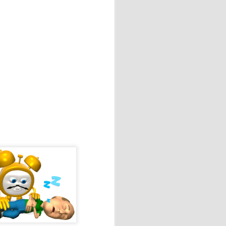
 "La amaba" de Anna Gavalda.
o industrial de sesenta y
ana en la casa de campo
 vidas.
 💖
el taller de elaboración de
 con motivo del Día de