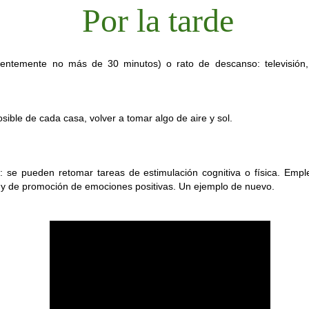
Por la tarde
EL SENIOR PRIX DEL VERANO
erentemente no más de 30 minutos) o rato de descanso: televisión,
UL
16
¡¡Cuarto año consecutivo celebrando nuestro divertido y esperado Senior 
sas, juegos y mucha energía para dar la bienvenida a esta estación con el me
osible de cada casa, volver a tomar algo de aire y sol.
d: se pueden retomar tareas de estimulación cognitiva o física. Empl
 y de promoción de emociones positivas. Un ejemplo de nuevo.
ACOMPAÑAMIENTO A RECURSOS COMUNITARIOS: REN
UL
13
Hoy acompañamos a Javi, usuario del centro de día, a renovar el DNI. E
realizar un trámite administrativo. Es una actividad de apoyo a la autonom
participación comunitaria.
upone: