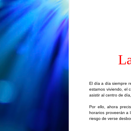
La
El día a día siempre r
estamos viviendo, el 
asistir al centro de día
CUMPLEAÑOS
AUG
🎉🎂 Hoy es el turno de
Por ello, ahora prec
5
celebrar el 91 cumpleaños
horarios proveerán a 
de Nieves 🎂🎉
riesgo de verse desb
En el Centro de Día seguimos de