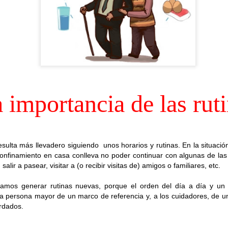
 importancia de las rut
esulta más llevadero siguiendo unos horarios y rutinas. En la situaci
confinamiento en casa conlleva no poder continuar con algunas de las
, salir a pasear, visitar a (o recibir visitas de) amigos o familiares, etc.
SALIDAS AL ENTORNO
HISTORIA DE VIDA. Fernando
AUG
AUG
🌊☀️De nuevo, salieron a la
Hoy hemos dedicado la
isamos generar rutinas nuevas, porque el orden del día a día y un
4
3
playa para disfrutar del
sesión a la historia de vida
la persona mayor de un marco de referencia y, a los cuidadores, de u
agradable ambiente y del sonido
de Fernando, un espacio para
ordados.
del mar. En esta ocasión no se
recordar, compartir y poner en
animaron a darse un baño, aunque
valor las experiencias que han