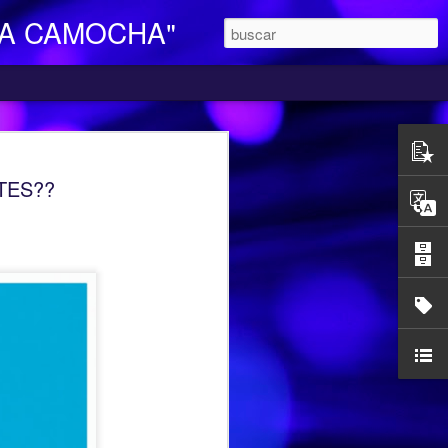
LA CAMOCHA"
O DE DIA
TES??
ara Personas Mayores Dependientes “La
ertenece a la red de centros de la
iales y Bienestar del Principado de
n integral e individualizada a la persona
endencia y proporciona respiro y
mocha, en la C/ Charles Chaplin s/n,
egar se pueden utilizar los autobuses de
etamente la línea L16, que cubre el
ocarril-Vega con frecuencias de 20
l horario de funcionamiento es
las 17,00 h. Más información en el propio
185427.