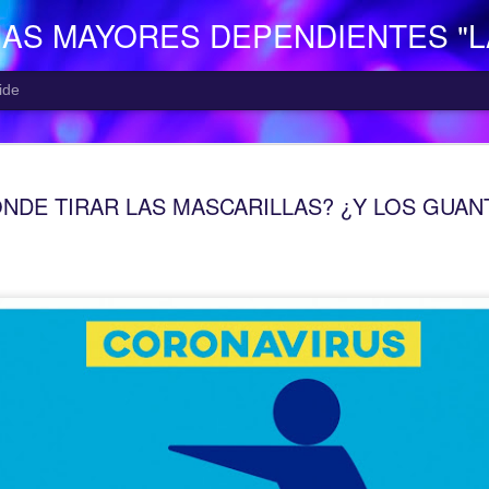
NAS MAYORES DEPENDIENTES "
ide
EL CENTR
AUG
NDE TIRAR LAS MASCARILLAS? ¿Y LOS GUAN
7
El Centro de Día p
Camocha” (Gijón), p
Consejería de Derechos Soc
Asturias; presta una atenció
mayor con problemas de dep
apoyo a las familias.
Está situado en Vega-La Ca
zona rural de Gijón; para ll
la empresa municipal, concr
recorrido Estación del Ferr
minutos aproximadamente. E
continuo entre las 10,00 y 
centro o en el teléfono 985