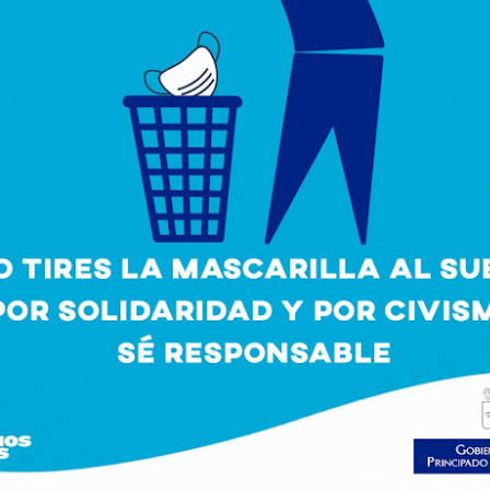
CUMPLEAÑOS
SALIDAS AL ENTORNO
AUG
AUG
🎉🎂 Hoy es el turno de
🌊☀️De nuevo, salieron a la
5
4
celebrar el 91 cumpleaños
playa para disfrutar del
de Nieves 🎂🎉
agradable ambiente y del sonido
del mar. En esta ocasión no se
En el Centro de Día seguimos de
animaron a darse un baño, aunque