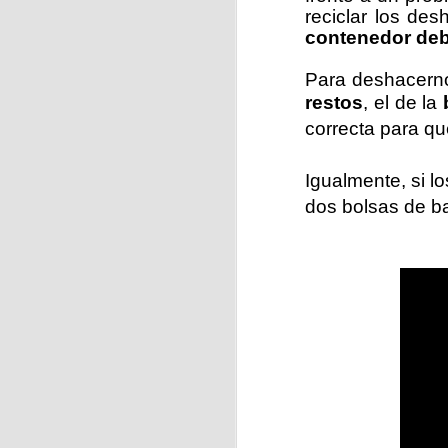
reciclar los de
contenedor deb
J
Para deshacernos
restos
, el de la
correcta para q
Se
hu
Igualmente, si l
E
dos bolsas de ba
c
J
La
ci
f