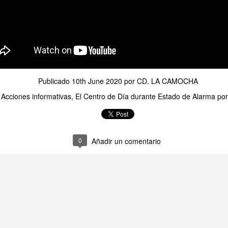
TALLER DE JABONES
UL
24
💖¡¡¡ El taller de jabones vuelve a llenar de creatividad nuestro centro !!!
 el centro de día hemos retomado una de las actividades que más les gustan: 
Publicado
10th June 2020
por
CD. LA CAMOCHA
bones artesanales.
:
Acciones informativas
El Centro de Día durante Estado de Alarma po
da participante elaborará un jabón que llevará a casa el día 7 de septiembre
turias.
0
Añadir un comentario
CONCURSO FACEBOOK. Ganadores julio
UL
24
Este mes ha ganado nuestro concurso de Facebook, La Asociación de 
y hoy su presidente, Jesús, ha venido a visitarnos y a recoger su premio
s pistas las dieron Fernando, Nieves y Tino. Y la respuesta era Frida Khalo.