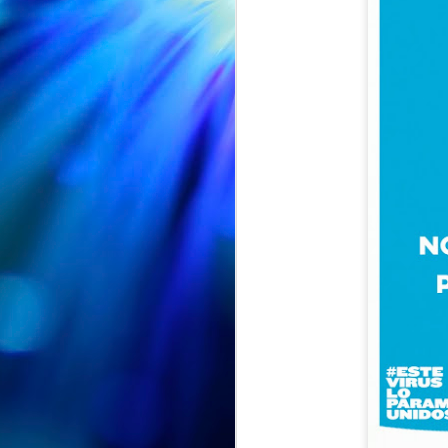
EXPOSICION "ENTRE PETALOS Y RECUERDOS" en la Biblioteca Vega-La Camocha
AUG
🌸📚 ¡"Entre pétalos y
7
recuerdos" sigue su viaje!
🌸
Nuestra exposición "Entre pétalos