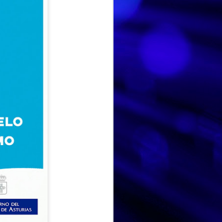
HISTORIA DE VIDA. Fernando
AUG
Hoy hemos dedicado la
3
sesión a la historia de vida
de Fernando, un espacio para
recordar, compartir y poner en
valor las experiencias que han