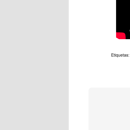
J
En
ja
Etiquetas
Ca
As
J
La