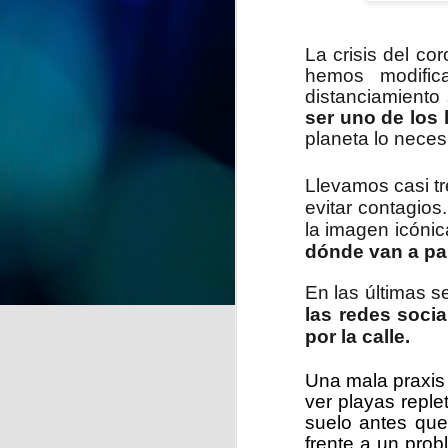
y recuerdos" se despide del
CSPM Gijón Centro para
instalarse en la Biblioteca de
La crisis del c
J
Vega-La Camocha, donde podrá
hemos modific
visitarse durante todo el mes de
distanciamiento
agosto.
ser uno de los
qu
planeta lo nece
Una oportunidad para disfrutar de
un recorrido lleno de creatividad,
que florece en cada obra.
Llevamos casi t
evitar contagios
la imagen icónic
dónde van a pa
J
En las últimas 
las redes soci
por la calle.
de
la
Una mala praxis
ver playas reple
A 
suelo antes que
pr
frente a un pro