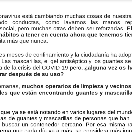
celebración. Hoy hemos tenido la
a Jesús poco le faltó, pero
alegría de festejar el 91
caminaron tranquilamente por la
cumpleaños de Nieves,
orilla, dejando que el agua fresca
oronavirus está cambiando muchas cosas de nuestra 
DIA MUNDIAL DE LA TARTA DE QUESO
UL
compartiendo con ella una jornada
les mojara y refrescara los pies 👣
ado conductas, como lavarnos las manos rep
30
llena de cariño, sonrisas y buenos
💙
Hoy en el Centro de Día nos hemos unido a una celebración muy especial 
 social, pero muchas otras deben ser reforzadas.
El
momentos.
de la Tarta de Queso. Una jornada diferente que nos ha permitido disfruta
 hábitos a tener en cuenta ahora que tenemos ti
Aprovecharon el momento para
erido por todos, sino también de un espacio de encuentro, convivencia y disf
sita más que nunca.
Acompañada por sus
contemplar el paisaje, respirar la
compañeras, compañeros y el
brisa marina y disfrutar de la
equipo de profesionales, Nieves
tranquilidad que ofrecía la costa.
res meses de confinamiento y la ciudadanía ha ado
ha recibido el afecto y las
. Las mascarillas, el gel antiséptico y los guantes s
felicitaciones de todos en un día
a de la crisis del COVID-19 pero,
¿alguna vez os h
tan especial.
rar después de su uso?
UL
semanas,
muchos operarios de limpieza y vecinos
30
ales que están encontrando guantes y mascarill
La felicidad es uno de los conceptos más estudiados desde la filosofía, l
disciplinas sociales. Aunque no existe una definición única, generalmen
 bienestar subjetivo que incluye la satisfacción con la propia vida, la presen
 percepción de que la vida tiene sentido.
 que ya se está notando en varios lugares del mu
tas de guantes y mascarillas de personas que han pr
lo largo de la vida, la idea de felicidad puede cambiar en función de las exper
 buscar un contenedor cercano. Por esa misma ra
ioridades personales y las circunstancias vitales.
blema que cada día va a más, se considera más im