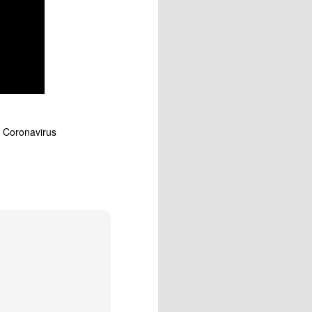
 💖
el taller de elaboración de
r Coronavirus
 con motivo del Día de
Vecinos de Vega-La Camocha
.