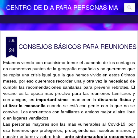
CENTRO DE DIA PARA PERSONAS MAYORES DEPENDIENTES "LA CAMOCHA"
JUL
CONSEJOS BÁSICOS PARA REUNIONES 
24
Estamos viendo con muchísimo temor el aumento de los contagios
en numerosos puntos de la geografía española y no queremos que
se repita una crisis igual que la que hemos vivido en estos últimos
meses, por eso queremos recordar una y otra vez la necesidad de
cumplir las recomendaciones sanitarias para prevenir rebrotes.
El
verano es la época mas proclive para las reuniones familiares y
con amigos, e
s
importantísimo
mantener la
distancia física
y
utilizar la mascarilla
cuando se está con gente con la que no se
convive. Los encuentros con familiares o amigos mejor al aire libre
o en lugares ventilados.
Las personas mayores son las más vulnerables al Covid-19, por
eso tenemos que protegerlos, protegiéndonos nosotros mismos y
nuestro entorno y sobre todo,
ante sintomatología sospechosa