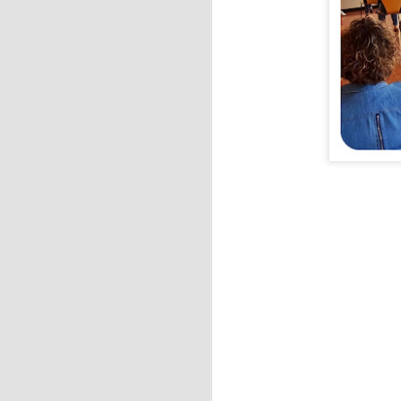
J
La
ci
f
J
En
ja
Ca
As