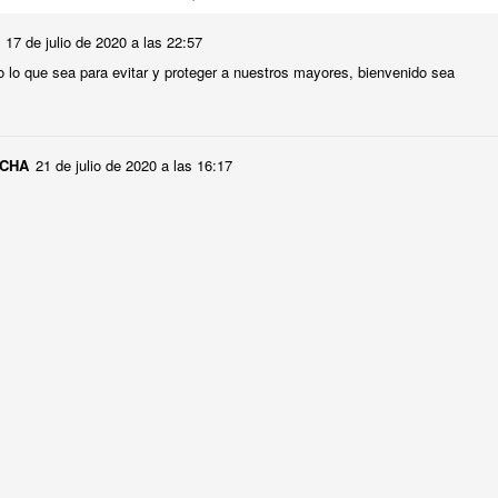
17 de julio de 2020 a las 22:57
o lo que sea para evitar y proteger a nuestros mayores, bienvenido sea
CONCURSO FACEBOOK. Ganadores julio
UL
24
Este mes ha ganado nuestro concurso de Facebook, La Asociación de 
y hoy su presidente, Jesús, ha venido a visitarnos y a recoger su premio
OCHA
21 de julio de 2020 a las 16:17
s pistas las dieron Fernando, Nieves y Tino. Y la respuesta era Frida Khalo.
UN DIA DE PLAYA PARA TODOS
UL
21
Hoy disfrutamos de una jornada muy especial en la Playa de Poniente, d
la experiencia del mar de acuerdo con sus gustos, deseos y capacidades
ra algunos, el plan perfecto fue sentir el agua en los pies y disfrutar tranquil
nimaron a dar un paso más y disfrutaron de un baño completo.
 diversidad de capacidades no fue un impedimento para disfrutar de mar.