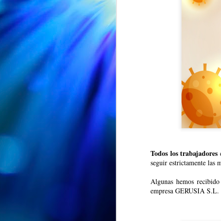
Todos los trabajadores
e
seguir estrictamente las 
CUMPLEAÑOS
AUG
🎉🎂 Hoy es el turno de
5
Algunas hemos recibido 
celebrar el 91 cumpleaños
empresa GERUSIA S.L. par
de Nieves 🎂🎉
En el Centro de Día seguimos de