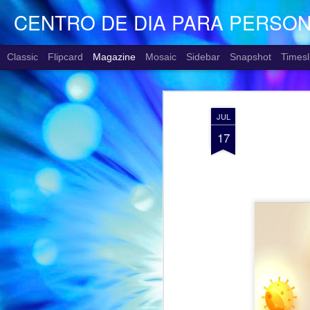
CENTRO DE DIA PARA PERSO
Classic
Flipcard
Magazine
Mosaic
Sidebar
Snapshot
Timesl
JUL
17