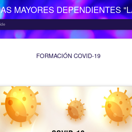
NAS MAYORES DEPENDIENTES "
ide
EL CENTR
AUG
FORMACIÓN COVID-19
5
El Centro de Día p
Camocha” (Gijón), p
Consejería de Derechos Soc
Asturias; presta una atenció
mayor con problemas de dep
apoyo a las familias.
Está situado en Vega-La Ca
zona rural de Gijón; para ll
la empresa municipal, concr
recorrido Estación del Ferr
minutos aproximadamente. E
continuo entre las 10,00 y 
centro o en el teléfono 985