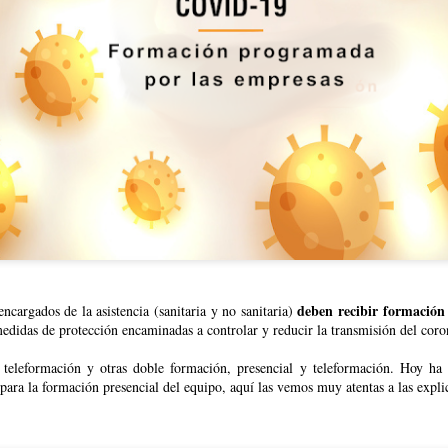
deben recibir formación
ncargados de la asistencia (sanitaria y no sanitaria)
medidas de protección encaminadas a controlar y reducir la transmisión del coro
SALIDAS AL ENTORNO
HISTORIA DE VIDA. Fernando
AUG
AUG
🌊☀️De nuevo, salieron a la
Hoy hemos dedicado la
4
3
teleformación y otras doble formación, presencial y teleformación. Hoy ha 
playa para disfrutar del
sesión a la historia de vida
a la formación presencial del equipo, aquí las vemos muy atentas a las expli
agradable ambiente y del sonido
de Fernando, un espacio para
del mar. En esta ocasión no se
recordar, compartir y poner en
animaron a darse un baño, aunque
valor las experiencias que han