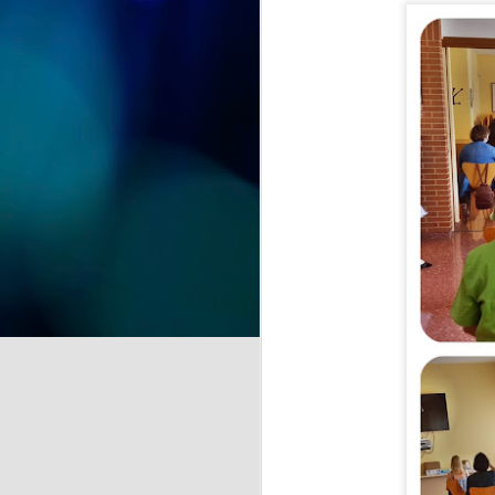
celebración. Hoy hemos tenido la
alegría de festejar el 91
cumpleaños de Nieves,
J
compartiendo con ella una jornada
llena de cariño, sonrisas y buenos
momentos.
de
Acompañada por sus
la
compañeras, compañeros y el
equipo de profesionales, Nieves
A 
ha recibido el afecto y las
pr
felicitaciones de todos en un día
tan especial.
J
Se
hu
E
c