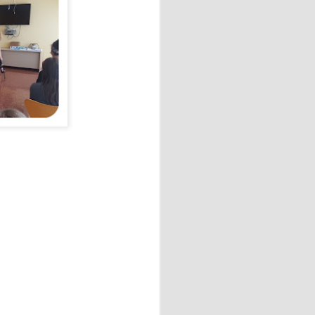
 "La amaba" de Anna Gavalda.
o industrial de sesenta y
ana en la casa de campo
 vidas.
 💖
el taller de elaboración de
 con motivo del Día de