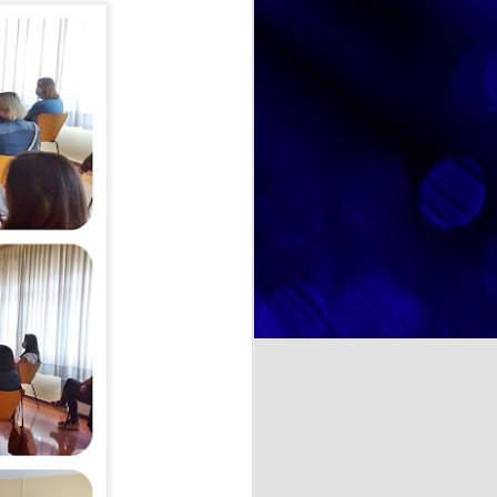
diferente que nos ha permitido
disfrutar no solo de un postre tan
querido por todos, sino también de
NOSOTRAS TE ORIENTAMOS. TU OPINION CUENTA. ¿La felicidad depende de uno mismo?
un espacio de encuentro,
convivencia y disfrute compartido.
a psicología y otras
te se entiende como un estado
cia de emociones positivas y
iencias, las
a cocina rusa y ucraniana.
ituir por ricota o requesón),
ientes.
binadas con requesón