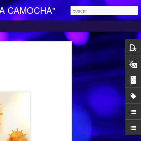
LA CAMOCHA"
O DE DIA
ara Personas Mayores Dependientes “La
ertenece a la red de centros de la
iales y Bienestar del Principado de
n integral e individualizada a la persona
endencia y proporciona respiro y
mocha, en la C/ Charles Chaplin s/n,
egar se pueden utilizar los autobuses de
etamente la línea L16, que cubre el
ocarril-Vega con frecuencias de 20
l horario de funcionamiento es
las 17,00 h. Más información en el propio
185427.