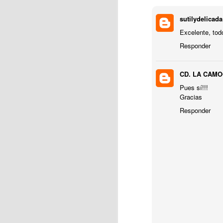
sutilydelicada
Excelente, tod
J
Responder
CD. LA CAM
La
Pues sí!!!
Gracias
Responder
J
Pa
a
La