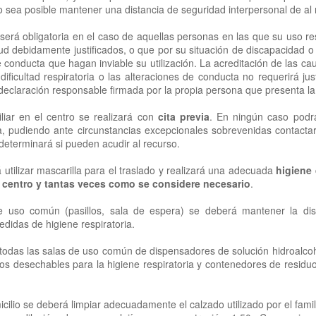
 sea posible mantener una distancia de seguridad interpersonal de a
 será obligatoria en el caso de aquellas personas en las que su uso re
ud debidamente justificados, o que por su situación de discapacidad 
e conducta que hagan inviable su utilización. La acreditación de las ca
TERAPIA MUSICAL PERSONALIZADA. Mercedes
UL
ificultad respiratoria o las alteraciones de conducta no requerirá jus
17
Mercedes lleva tiempo participando en la Terapia Musical Personalizada. 
 declaración responsable firmada por la propia persona que presenta l
constituye un recurso no farmacológico orientado a favorecer el bienestar 
liar en el centro se realizará con
cita previa
. En ningún caso podrá
lo largo del proceso se observa que la musicoterapia contribuye a la regula
a, pudiendo ante circunstancias excepcionales sobrevenidas contactar
timula funciones cognitivas como la atención, la memoria, la orientación y l
 determinará si pueden acudir al recurso.
udando a mantener la actividad cognitiva.
á utilizar mascarilla para el traslado y realizará una adecuada
higiene
el centro y tantas veces como se considere necesario
.
 uso común (pasillos, sala de espera) se deberá mantener la dist
edidas de higiene respiratoria.
EL SENIOR PRIX DEL VERANO
UL
16
¡¡Cuarto año consecutivo celebrando nuestro divertido y esperado Senior 
todas las salas de uso común de dispensadores de solución hidroalcoh
s desechables para la higiene respiratoria y contenedores de residuo
sas, juegos y mucha energía para dar la bienvenida a esta estación con el me
icilio se deberá limpiar adecuadamente el calzado utilizado por el fami