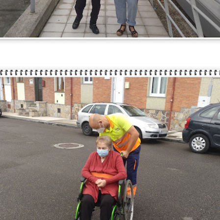
celebración. Hoy hemos tenido la
a Jesús poco le faltó, pero
alegría de festejar el 91
caminaron tranquilamente por la
cumpleaños de Nieves,
orilla, dejando que el agua fresca
DIA MUNDIAL DE LA TARTA DE QUESO
UL
compartiendo con ella una jornada
les mojara y refrescara los pies 👣
30
llena de cariño, sonrisas y buenos
💙
Hoy en el Centro de Día nos hemos unido a una celebración muy especial 
momentos.
de la Tarta de Queso. Una jornada diferente que nos ha permitido disfruta
Aprovecharon el momento para
erido por todos, sino también de un espacio de encuentro, convivencia y disf
Acompañada por sus
contemplar el paisaje, respirar la
compañeras, compañeros y el
brisa marina y disfrutar de la
equipo de profesionales, Nieves
tranquilidad que ofrecía la costa.
ha recibido el afecto y las
felicitaciones de todos en un día
tan especial.
UL
30
La felicidad es uno de los conceptos más estudiados desde la filosofía, l
disciplinas sociales. Aunque no existe una definición única, generalmen
 bienestar subjetivo que incluye la satisfacción con la propia vida, la presen
 percepción de que la vida tiene sentido.
lo largo de la vida, la idea de felicidad puede cambiar en función de las exper
ioridades personales y las circunstancias vitales.