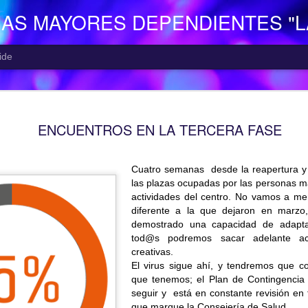
NAS MAYORES DEPENDIENTES "
ide
EL CENTR
AUG
ENCUENTROS EN LA TERCERA FASE
7
El Centro de Día p
Camocha” (Gijón), p
Consejería de Derechos Soc
Cuatro semanas desde la reapertura 
Asturias; presta una atenció
las plazas ocupadas por las personas m
mayor con problemas de dep
actividades del centro. No vamos a men
apoyo a las familias.
diferente a la que dejaron en marzo
Está situado en Vega-La Ca
demostrado una capacidad de adaptac
zona rural de Gijón; para ll
tod@s podremos sacar adelante ac
la empresa municipal, concr
creativas.
recorrido Estación del Ferr
El virus sigue ahí, y tendremos que c
minutos aproximadamente. E
que tenemos; el Plan de Contingenci
continuo entre las 10,00 y 
seguir y está en constante revisión en f
centro o en el teléfono 985
que marque la Consejería de Salud.