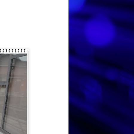
HISTORIA DE VIDA. Fernando
AUG
Hoy hemos dedicado la
3
sesión a la historia de vida
de Fernando, un espacio para
recordar, compartir y poner en
valor las experiencias que han