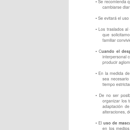
• Se recomienda qu
cambiarse dia
• Se evitará el uso
J
• Los traslados al
que solicitam
familiar conviv
Pa
• C
uando el des
a
interpersonal 
producir aglo
La
•
En la medida de 
sea necesario 
tiempo estrict
J
• De no ser posib
organizar los
adaptación de 
alteraciones, 
Pa
d
• El
uso de masca
en los medios 