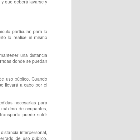
, y que deberá lavarse y
culo particular, para lo
onde cada persona pudo vivir
nto lo realice el mismo
.
amente de la orilla. Otros se
mantener una distancia
urridas donde se puedan
 de uso público. Cuando
e llevará a cabo por el
medidas necesarias para
al derrotar a Argentina por
ro máximo de ocupantes,
ialista.
transporte puede sufrir
able piscolabis y disfrutar
ato.
distancia interpersonal,
cerrado de uso público,