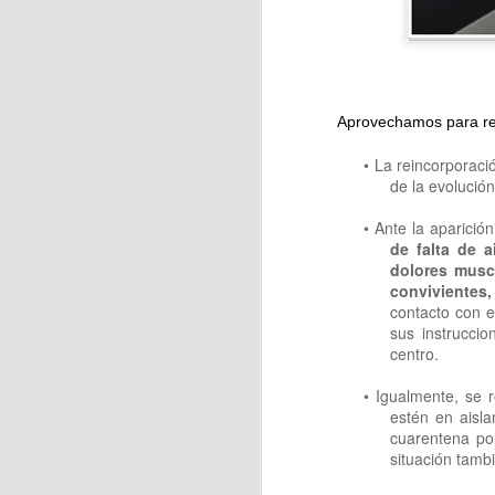
J
Aprovechamos para rec
En
• La reincorporaci
ja
de la evolució
Ca
• Ante la aparició
As
de falta de a
dolores muscu
convivientes,
contacto con e
sus instruccio
J
centro.
• Igualmente, se 
estén en aisl
La
cuarentena po
situación tamb