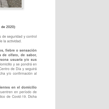
 💖
o de 2020):
el taller de elaboración de
s de seguridad y control
e la actividad.
 con motivo del Día de
os, fiebre o sensación
 de olfato, de sabor,
ersona usuaria y/o sus
micilio y se pondrá en
 Centro de Día y seguirá
cha y/o confirmación al
Vecinos de Vega-La Camocha
.
entes en el domicilio
cuentren en período de
tico de Covid-19. Dicha