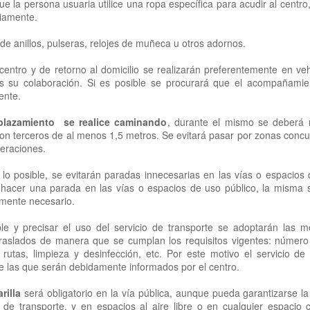
e la persona usuaria utilice una ropa específica para acudir al centro
riamente.
 de anillos, pulseras, relojes de muñeca u otros adornos.
UN DIA DE PLAYA PARA TODOS
UL
 centro y de retorno al domicilio se realizarán preferentemente en vehí
21
Hoy disfrutamos de una jornada muy especial en la Playa de Poniente, d
os su colaboración. Si es posible se procurará que el acompañamie
la experiencia del mar de acuerdo con sus gustos, deseos y capacidades
iente.
ra algunos, el plan perfecto fue sentir el agua en los pies y disfrutar tranquil
plazamiento se realice caminando
, durante el mismo se deberá 
nimaron a dar un paso más y disfrutaron de un baño completo.
con terceros de al menos 1,5 metros. Se evitará pasar por zonas conc
meraciones.
 diversidad de capacidades no fue un impedimento para disfrutar de mar.
lo posible, se evitarán paradas innecesarias en las vías o espacios
hacer una parada en las vías o espacios de uso público, la misma s
amente necesario.
ESPAÑA CAMPEONES DEL MUNDO 2026
UL
le y precisar el uso del servicio de transporte se adoptarán las 
20
Después de 16 años, España ha vuelto a conquistar el Mundial masculino 
 traslados de manera que se cumplan los requisitos vigentes: núme
1-0 en la final disputada ayer, consiguiendo así su segunda estrella mund
rutas, limpieza y desinfección, etc. Por este motivo el servicio de 
de las que serán debidamente informados por el centro.
ra conmemorar este gran éxito, hemos salido al jardín para compartir un agrad
e un rato de convivencia, alegría y muchas conversaciones sobre el campeon
rilla
será obligatorio en la vía pública, aunque pueda garantizarse la 
de transporte, y en espacios al aire libre o en cualquier espacio 