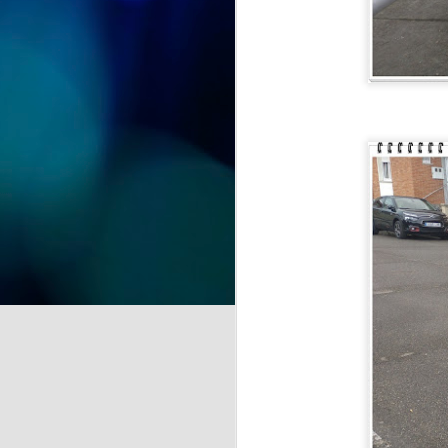
y recuerdos" se despide del
CSPM Gijón Centro para
instalarse en la Biblioteca de
J
Vega-La Camocha, donde podrá
visitarse durante todo el mes de
agosto.
qu
Una oportunidad para disfrutar de
un recorrido lleno de creatividad,
que florece en cada obra.
J
de
la
A 
pr