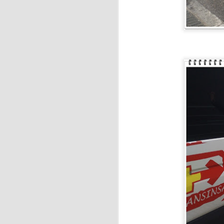
J
Se
hu
E
c
J
La
ci
f