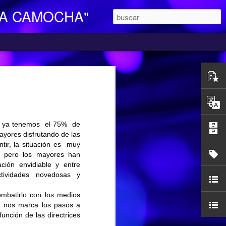
LA CAMOCHA"
O DE DIA
ara Personas Mayores Dependientes “La
ertenece a la red de centros de la
iales y Bienestar del Principado de
y ya tenemos el 75% de
n integral e individualizada a la persona
ayores disfrutando de las
endencia y proporciona respiro y
tir, la situación es muy
, pero los mayores han
mocha, en la C/ Charles Chaplin s/n,
ión envidiable y entre
egar se pueden utilizar los autobuses de
tividades novedosas y
etamente la línea L16, que cubre el
ocarril-Vega con frecuencias de 20
ombatirlo con los medios
l horario de funcionamiento es
a nos marca los pasos a
las 17,00 h. Más información en el propio
unción de las directrices
185427.