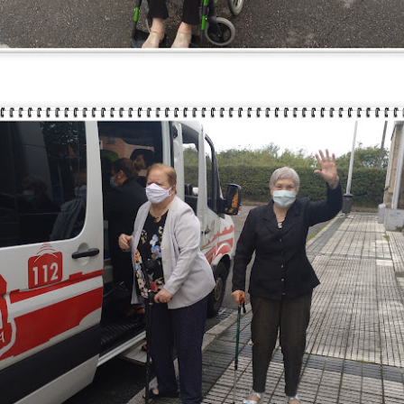
TALLER DE MERIENDAS
UL
28
Los Syrniki son unas deliciosas tortitas o panqueques tradicionales de l
 elaboran principalmente con un queso fresco llamado tvorog (que puedes sust
evo y harina. Quedan crujientes por fuera, suaves por dentro y se sirven cal
n nuestro centro las servimos con una presentación diferente: en copa, com
remoso, mermelada y un toque crujiente de granola.
TALLER DE LECTURA
UL
27
Hoy estrenamos libro en el Club de Lectura Fácil, se trata de la novela
 Amaba es una novela de Anna Gavalda que narra la historia de Pierre, un ric
nco años, y Chloé, su joven nuera. La trama se desarrolla en un fin de sem
amiliar, donde ambos personajes se encuentran en un momento crucial de sus