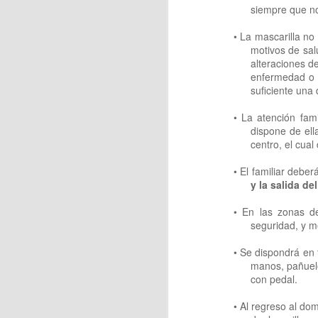
siempre que no
• La mascarilla no
motivos de sal
alteraciones d
J
enfermedad o d
suficiente una
• La atención fami
A 
dispone de ell
es
centro, el cual
ay
• El familiar deber
y la salida d
• En las zonas de
seguridad, y m
J
• Se dispondrá en 
manos, pañuelo
Ri
con pedal.
• Al regreso al dom