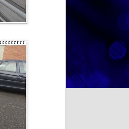
marcado su trayectoria personal.
A través de fotografías, recuerdos
y conversaciones, hemos
recorrido diferentes etapas de su
y deliciosa: el Día Mundial
vida, descubriendo anécdotas,
r no solo de un postre tan
aficiones y momentos especiales
rute compartido.
que forman parte de su identidad.
Estas actividades favorecen la
comunicación, estimulan la
memoria y fortalecen los vínculos
entre las personas participantes.
NOSOTRAS TE ORIENTAMOS. TU OPINION CUENTA. ¿La felicidad depende de uno mismo?
a psicología y otras
te se entiende como un estado
cia de emociones positivas y
iencias, las