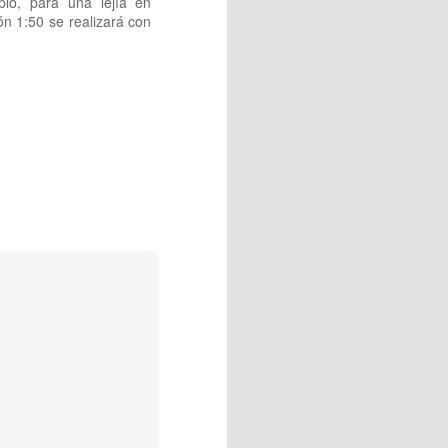
plo, para una lejía en
ión 1:50 se realizará con
OVACION DEL DNI
l hecho va mucho más allá de
ía personal, inclusión social
ial para ejercer sus
y recursos de la comunidad de
 Leni, una fecha muy