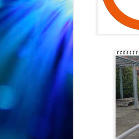
EXPOSICION "ENTRE PETALOS Y RECUERDOS" en la Biblioteca Vega-La Camocha
AUG
🌸📚 ¡"Entre pétalos y
7
recuerdos" sigue su viaje!
🌸
Nuestra exposición "Entre pétalos