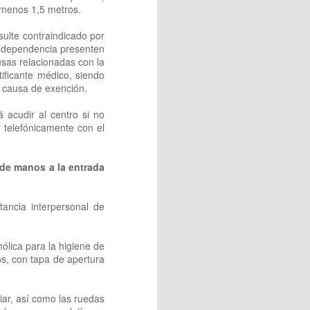
l menos 1,5 metros.
sulte contraindicado por
o dependencia presenten
usas relacionadas con la
tificante médico, siendo
Ésta intervención terapéutica
a causa de exención.
integral de la persona.
 acudir al centro si no
ción emocional, así mismo,
 telefónicamente con el
a capacidad de concentración,
 de manos a la entrada
ancia interpersonal de
Prix del verano!!
ólica para la higiene de
s, con tapa de apertura
jor espíritu.
liar, así como las ruedas