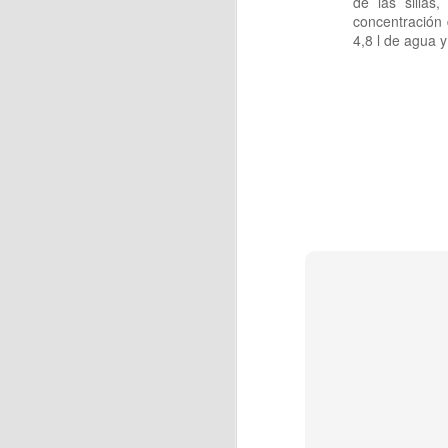
de las sillas
concentración d
4,8 l de agua y 
J
y 
S
F
de
f
J
H
es