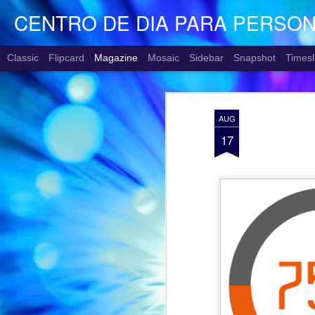
CENTRO DE DIA PARA PERSO
Classic
Flipcard
Magazine
Mosaic
Sidebar
Snapshot
Timesl
AUG
17