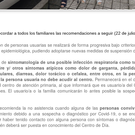
TALLER DE JABONES
UL
24
💖¡¡¡ El taller de jabones vuelve a llenar de creatividad nuestro centro !!!
ordar a todos los familiares las recomendaciones a seguir (22 de juli
 el centro de día hemos retomado una de las actividades que más les gustan: 
ón de personas usuarias se realizará de forma progresiva bajo criterio
bones artesanales.
n epidemiológica, pudiendo adoptarse nuevas medidas de suspensión d
da participante elaborará un jabón que llevará a casa el día 7 de septiembre
n de
sintomatología de una posible infección respiratoria como t
turias.
ire y/ otros síntomas atípicos como dolor de garganta, pérdida
lares, diarreas, dolor torácico o cefalea, entre otros, en la p
 la persona usuaria no debe acudir al centro.
Permanecerá en el do
l centro de atención primaria, al que informará que es usuario/a del
nes. El usuario/a o la familia comunicarán lo antes posible la sospe
CONCURSO FACEBOOK. Ganadores julio
UL
24
Este mes ha ganado nuestro concurso de Facebook, La Asociación de 
y hoy su presidente, Jesús, ha venido a visitarnos y a recoger su premio
recomienda la no asistencia cuando alguna de las
personas convivi
amiento debido a una sospecha o diagnóstico por Covid-19, o se en
s pistas las dieron Fernando, Nieves y Tino. Y la respuesta era Frida Khalo.
r haber tenido contacto con alguna persona con síntomas o diagnós
ién deberá ser puesta en conocimiento del Centro de Día.