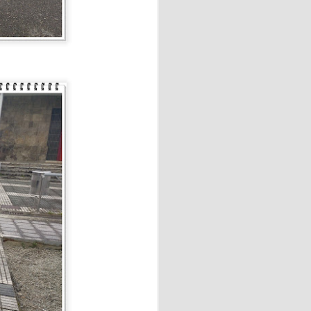
a cocina rusa y ucraniana.
ituir por ricota o requesón),
ientes.
binadas con requesón
 "La amaba" de Anna Gavalda.
o industrial de sesenta y
ana en la casa de campo
 vidas.