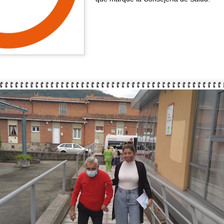
CUMPLEAÑOS
SALIDAS AL ENTORNO
AUG
AUG
🎉🎂 Hoy es el turno de
🌊☀️De nuevo, salieron a la
5
4
celebrar el 91 cumpleaños
playa para disfrutar del
de Nieves 🎂🎉
agradable ambiente y del sonido
del mar. En esta ocasión no se
En el Centro de Día seguimos de
animaron a darse un baño, aunque