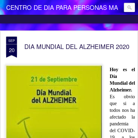
CENTRO DE DIA PARA PERSONAS MAYORES DEPENDIENTES "LA CAMOCHA"
SEP
DIA MUNDIAL DEL ALZHEIMER 2020
20
Hoy es el
Día
Mundial del
Alzheimer
.
Es obvio
que si a
todos nos ha
afectado la
pandemia
del COVID-
19, a los