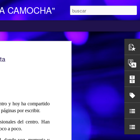
LA CAMOCHA"
O DE DIA
ta
ara Personas Mayores Dependientes “La
ertenece a la red de centros de la
iales y Bienestar del Principado de
n integral e individualizada a la persona
endencia y proporciona respiro y
mocha, en la C/ Charles Chaplin s/n,
entro y hoy ha compartido
egar se pueden utilizar los autobuses de
páginas por escribir.
etamente la línea L16, que cubre el
ocarril-Vega con frecuencias de 20
sionales del centro. Han
l horario de funcionamiento es
poco a poco.
las 17,00 h. Más información en el propio
185427.
dad, dando voz, memoria y