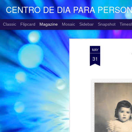
CENTRO DE DIA PARA PERSO
Classic
Flipcard
Magazine
Mosaic
Sidebar
Snapshot
Timesl
MAY
31