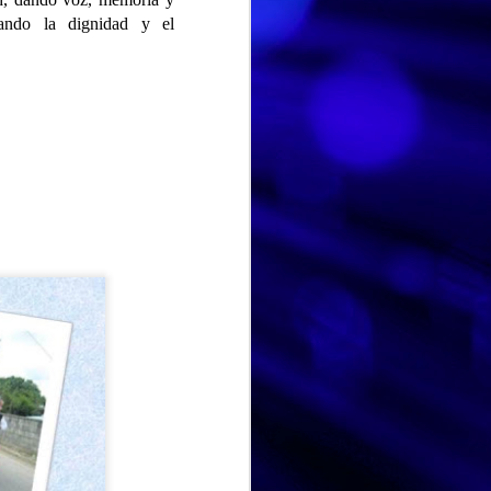
iando la dignidad y el
DIA MUNDIAL DE LA TARTA DE QUESO
JUL
Hoy en el Centro de Día nos
30
hemos unido a una
celebración muy especial y
deliciosa: el Día Mundial de la
Tarta de Queso. Una jornada