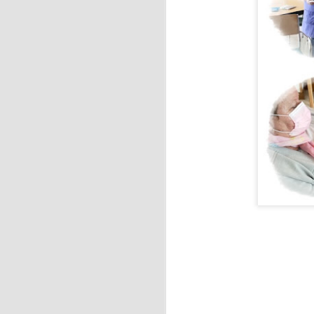
J
La
ci
f
J
En
ja
Ca
As