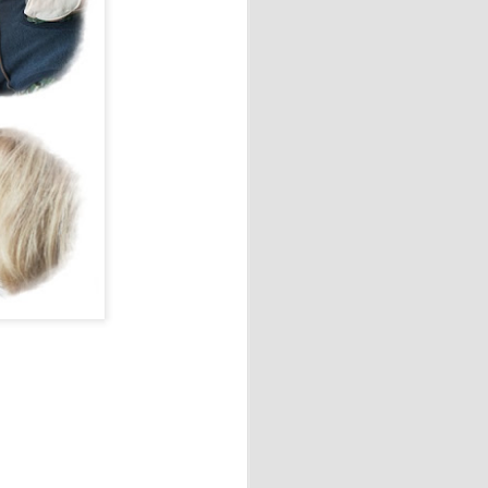
 "La amaba" de Anna Gavalda.
o industrial de sesenta y
ana en la casa de campo
 vidas.
 💖
el taller de elaboración de
 con motivo del Día de