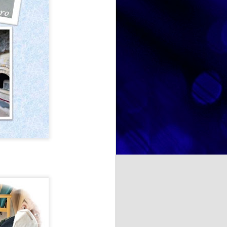
diferente que nos ha permitido
disfrutar no solo de un postre tan
querido por todos, sino también de
NOSOTRAS TE ORIENTAMOS. TU OPINION CUENTA. ¿La felicidad depende de uno mismo?
un espacio de encuentro,
convivencia y disfrute compartido.
a psicología y otras
te se entiende como un estado
cia de emociones positivas y
iencias, las
a cocina rusa y ucraniana.
ituir por ricota o requesón),
ientes.
binadas con requesón