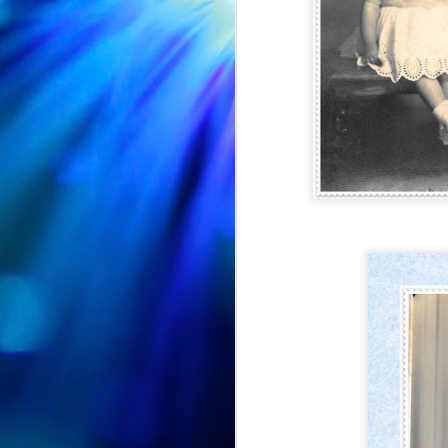
CUMPLEAÑOS
AUG
🎉🎂 Hoy es el turno de
5
celebrar el 91 cumpleaños
de Nieves 🎂🎉
En el Centro de Día seguimos de