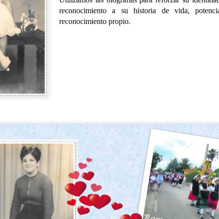
reconocimiento a su historia de vida, potenc
reconocimiento propio.
SALIDAS AL ENTORNO
HISTORIA DE VIDA. Fernando
AUG
AUG
🌊☀️De nuevo, salieron a la
Hoy hemos dedicado la
4
3
playa para disfrutar del
sesión a la historia de vida
agradable ambiente y del sonido
de Fernando, un espacio para
del mar. En esta ocasión no se
recordar, compartir y poner en
animaron a darse un baño, aunque
valor las experiencias que han