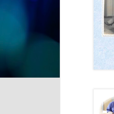
celebración. Hoy hemos tenido la
alegría de festejar el 91
cumpleaños de Nieves,
J
compartiendo con ella una jornada
llena de cariño, sonrisas y buenos
momentos.
de
Acompañada por sus
la
compañeras, compañeros y el
equipo de profesionales, Nieves
A 
ha recibido el afecto y las
pr
felicitaciones de todos en un día
tan especial.
J
Se
hu
E
c