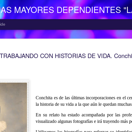
NAS MAYORES DEPENDIENTES "
ide
EL CENTR
AUG
TRABAJANDO CON HISTORIAS DE VIDA. Conchi
5
El Centro de Día p
Camocha” (Gijón), p
Consejería de Derechos Soc
Asturias; presta una atenció
mayor con problemas de dep
apoyo a las familias.
Está situado en Vega-La Ca
Conchita es de las últimas incorporaciones en el c
zona rural de Gijón; para ll
la historia de su vida a la que aún le quedan muchas 
la empresa municipal, concr
recorrido Estación del Ferr
En su relato ha estado acompañada por las profe
minutos aproximadamente. E
visualizado algunas fotografías e irá trayendo más 
continuo entre las 10,00 y 
centro o en el teléfono 985
Utilizamos las biografías para reforzar su identi