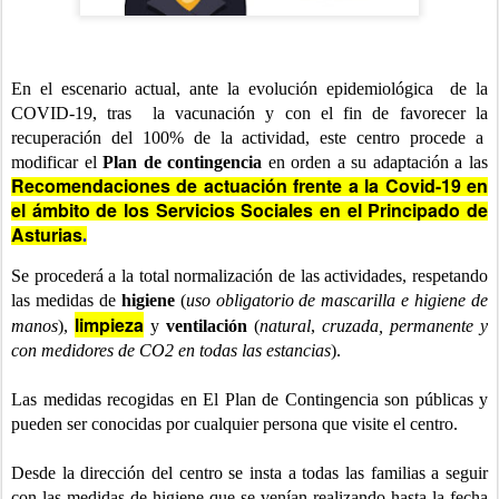
En el escenario actual, ante la evolución epidemiológica de la
COVID-19, tras la vacunación y con el fin de favorecer la
recuperación del 100% de la actividad, este centro procede a
modificar el
Plan de contingencia
en orden a su adaptación a las
Recomendaciones de actuación frente a la Covid-19 en
el ámbito de los Servicios Sociales en el Principado de
Asturias
.
Se procederá a la total normalización de las actividades, respetando
las medidas de
higiene
(
uso obligatorio de mascarilla e higiene de
limpieza
manos
),
y
ventilación
(
natural
,
cruzada, permanente y
con medidores de CO2 en todas las estancias
).
Las medidas recogidas en El Plan de Contingencia son públicas y
pueden ser conocidas por cualquier persona que visite el centro.
Desde la dirección del centro se insta a todas las familias a seguir
con las medidas de higiene que se venían realizando hasta la fecha