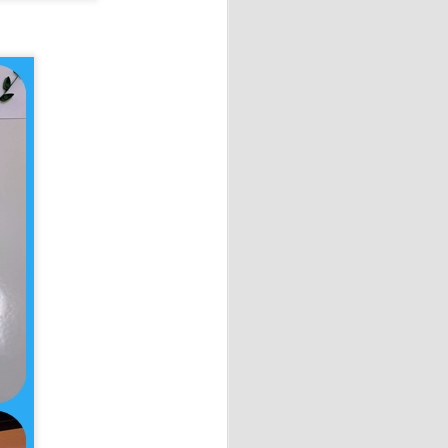
ial para ejercer sus
y recursos de la comunidad de
 Leni, una fecha muy
 bonito homenaje en el que
o año que comienza.
 las 600.000 visitas a la web