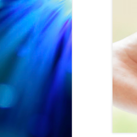
CUMPLEAÑOS
AUG
🎉🎂 Hoy es el turno de
5
celebrar el 91 cumpleaños
de Nieves 🎂🎉
En el Centro de Día seguimos de