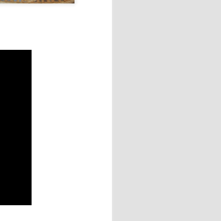
al derrotar a Argentina por
ialista.
able piscolabis y disfrutar
ato.
Ésta intervención terapéutica
integral de la persona.
ción emocional, así mismo,
a capacidad de concentración,