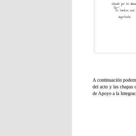
J
La
A continuación podemo
del acto y las chapas 
J
de Apoyo a la Integrac
Pa
a
La