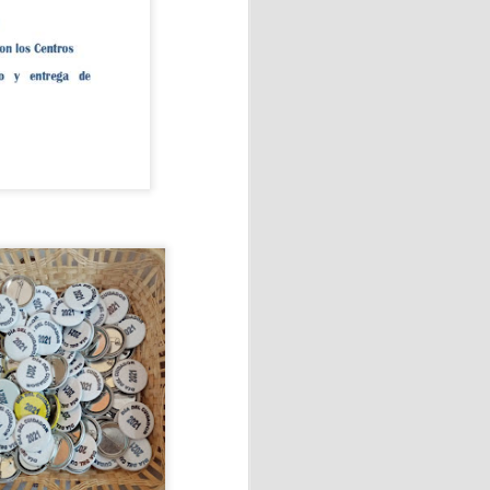
Vecinos de Vega-La Camocha
.
onde cada persona pudo vivir
.
amente de la orilla. Otros se