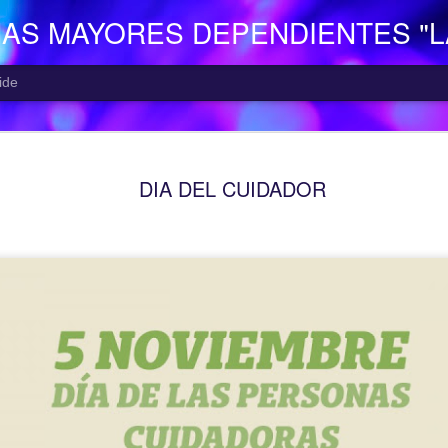
NAS MAYORES DEPENDIENTES "
ide
EL CENTR
AUG
DIA DEL CUIDADOR
5
El Centro de Día p
Camocha” (Gijón), p
Consejería de Derechos Soc
Asturias; presta una atenció
mayor con problemas de dep
apoyo a las familias.
Está situado en Vega-La Ca
zona rural de Gijón; para ll
la empresa municipal, concr
recorrido Estación del Ferr
minutos aproximadamente. E
continuo entre las 10,00 y 
centro o en el teléfono 985