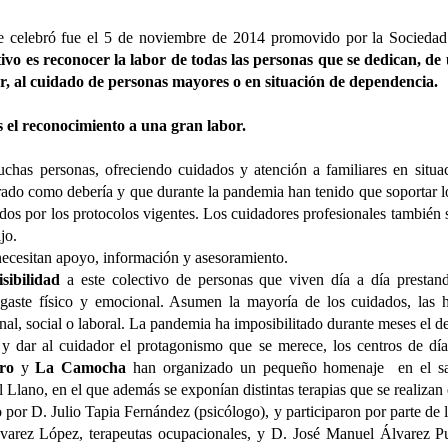
a Jesús poco le faltó, pero
marcado su trayectoria personal.
caminaron tranquilamente por la
e celebró fue el 5 de noviembre de 2014 promovido por la Sociedad
orilla, dejando que el agua fresca
A través de fotografías, recuerdos
tivo es reconocer la labor de todas las personas que se dedican, d
UL
les mojara y refrescara los pies 👣
y conversaciones, hemos
30
r, al cuidado de personas mayores o en situación de dependencia.
💙
recorrido diferentes etapas de su
La felicidad es uno de los conceptos más estudiados desde la filosofía, l
vida, descubriendo anécdotas,
disciplinas sociales. Aunque no existe una definición única, generalmen
Aprovecharon el momento para
aficiones y momentos especiales
 bienestar subjetivo que incluye la satisfacción con la propia vida, la presen
s el reconocimiento a una gran labor.
contemplar el paisaje, respirar la
que forman parte de su identidad.
 percepción de que la vida tiene sentido.
brisa marina y disfrutar de la
Estas actividades favorecen la
chas personas, ofreciendo cuidados y atención a familiares en situ
tranquilidad que ofrecía la costa.
comunicación, estimulan la
lo largo de la vida, la idea de felicidad puede cambiar en función de las exper
rado como debería y que durante la pandemia han tenido que soportar lo
memoria y fortalecen los vínculos
ioridades personales y las circunstancias vitales.
ados por los protocolos vigentes. Los cuidadores profesionales también 
entre las personas participantes.
jo.
necesitan apoyo, información y asesoramiento.
isibilidad
a este colectivo de personas que viven día a día prestan
TALLER DE MERIENDAS
UL
sgaste físico y emocional. Asumen la mayoría de los cuidados, las 
28
Los Syrniki son unas deliciosas tortitas o panqueques tradicionales de l
onal, social o laboral. La pandemia ha imposibilitado durante meses el
a y dar al cuidador el protagonismo que se merece, los centros de dí
 elaboran principalmente con un queso fresco llamado tvorog (que puedes sust
ro
y
La Camocha
han organizado un pequeño homenaje en el sal
evo y harina. Quedan crujientes por fuera, suaves por dentro y se sirven cal
 Llano, en el que además se exponían distintas terapias que se realizan 
n nuestro centro las servimos con una presentación diferente: en copa, com
 por D. Julio Tapia Fernández (psicólogo), y participaron por parte de
remoso, mermelada y un toque crujiente de granola.
varez López, terapeutas ocupacionales, y D. José Manuel Álvarez P