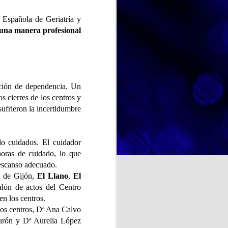
diferente que nos ha permitido
disfrutar no solo de un postre tan
 Española de Geriatría y
querido por todos, sino también de
e una manera profesional
NOSOTRAS TE ORIENTAMOS. TU OPINION CUENTA. ¿La felicidad depende de uno mismo?
un espacio de encuentro,
convivencia y disfrute compartido.
a psicología y otras
te se entiende como un estado
cia de emociones positivas y
ación de dependencia. Un
iencias, las
s cierres de los centros y
sufrieron la incertidumbre
do cuidados. El cuidador
horas de cuidado, lo que
a cocina rusa y ucraniana.
 descanso adecuado.
a de Gijón,
El Llano
,
El
ituir por ricota o requesón),
ón de actos del Centro
ientes.
en los centros.
binadas con requesón
 los centros, Dª Ana Calvo
urón y Dª Aurelia López