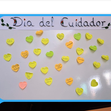
omentar la autonomía, ayudando a la persona a gestionar un documento esenc
rechos. Promover la inclusión social, facilitando que participe en servicios 
orma normalizada.
CUMPLEAÑOS
UL
10
🎉🎂 ¡Nuestra querida Leni cumple 76 años! 🎂🎉
oy hemos celebrado en el Centro de Día el 76 cumpleaños de nuestra querida
pecial que hemos compartido con alegría, cariño y muchas felicitaciones.
odeada de compañeras, compañeros y profesionales, Leni ha disfrutado de un
 han faltado las sonrisas, los abrazos y los mejores deseos para este nuev
600.000 VISITAS
UL
6
¡600.000 visitas a nuestra página web!
y queremos compartir una noticia que nos llena de ilusión: ¡hemos alcanzado
el Centro de Día La Camocha! 🎉