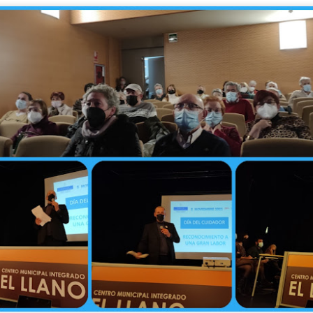
EL SENIOR PRIX DEL VERANO
UL
16
¡¡Cuarto año consecutivo celebrando nuestro divertido y esperado Senior 
sas, juegos y mucha energía para dar la bienvenida a esta estación con el me
ACOMPAÑAMIENTO A RECURSOS COMUNITARIOS: REN
UL
13
Hoy acompañamos a Javi, usuario del centro de día, a renovar el DNI. E
realizar un trámite administrativo. Es una actividad de apoyo a la autonom
participación comunitaria.
upone: