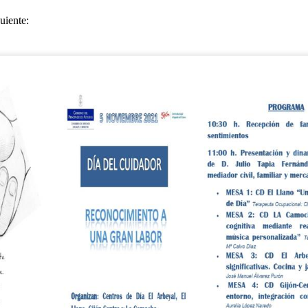
uiente:
TALLER DE LECTURA
UL
27
Hoy estrenamos libro en el Club de Lectura Fácil, se trata de la novela
 Amaba es una novela de Anna Gavalda que narra la historia de Pierre, un ric
nco años, y Chloé, su joven nuera. La trama se desarrolla en un fin de sem
amiliar, donde ambos personajes se encuentran en un momento crucial de sus
TALLER DE JABONES
UL
24
💖¡¡¡ El taller de jabones vuelve a llenar de creatividad nuestro centro !!!
 el centro de día hemos retomado una de las actividades que más les gustan: 
bones artesanales.
da participante elaborará un jabón que llevará a casa el día 7 de septiembre
turias.