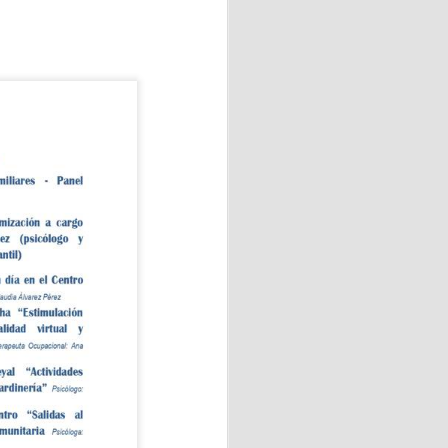
 "La amaba" de Anna Gavalda.
o industrial de sesenta y
ana en la casa de campo
 vidas.
 💖
el taller de elaboración de
 con motivo del Día de