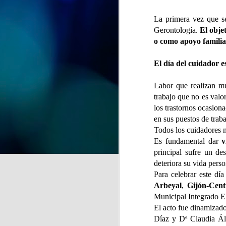
celebración. Hoy hemos tenido la
alegría de festejar el 91
La primera vez que s
cumpleaños de Nieves,
Gerontología.
El obje
J
compartiendo con ella una jornada
o como apoyo familia
llena de cariño, sonrisas y buenos
momentos.
de
El día del cuidador e
Acompañada por sus
la
compañeras, compañeros y el
Labor que realizan mu
equipo de profesionales, Nieves
A 
trabajo que no es valo
ha recibido el afecto y las
pr
los trastornos ocasion
felicitaciones de todos en un día
en sus puestos de traba
tan especial.
Todos los cuidadores 
Es fundamental dar
v
J
principal sufre un de
deteriora su vida pers
Para celebrar este dí
Se
Arbeyal
,
Gijón-Cent
hu
Municipal Integrado El
E
El acto fue dinamizado
c
Díaz y Dª Claudia Ál