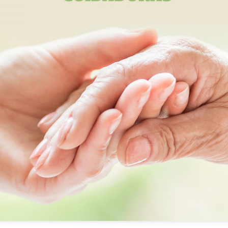
SALIDAS AL ENTORNO
HISTORIA DE VIDA. Fernando
AUG
AUG
🌊☀️De nuevo, salieron a la
Hoy hemos dedicado la
4
3
playa para disfrutar del
sesión a la historia de vida
agradable ambiente y del sonido
de Fernando, un espacio para
del mar. En esta ocasión no se
recordar, compartir y poner en
animaron a darse un baño, aunque
valor las experiencias que han