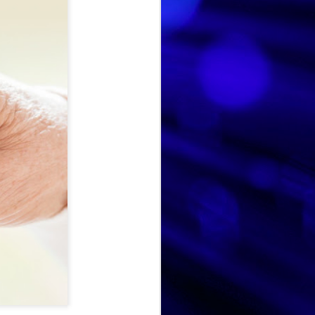
DIA MUNDIAL DE LA TARTA DE QUESO
JUL
Hoy en el Centro de Día nos
30
hemos unido a una
celebración muy especial y
deliciosa: el Día Mundial de la
Tarta de Queso. Una jornada