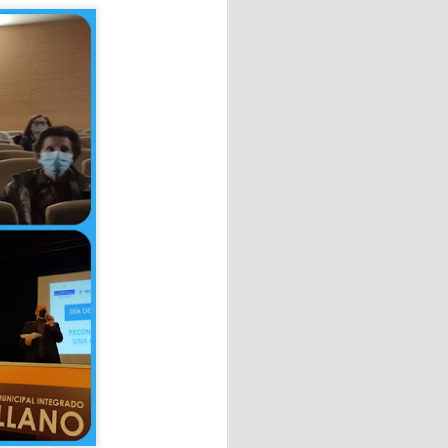
Prix del verano!!
jor espíritu.
OVACION DEL DNI
l hecho va mucho más allá de
ía personal, inclusión social