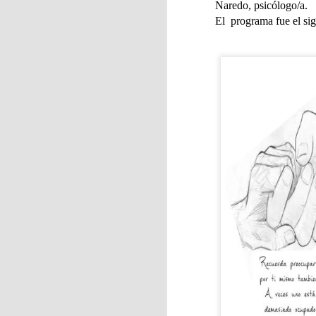
Naredo, psicólogo/a.
El programa fue el sig
J
La
ci
f
J
En
ja
Ca
As