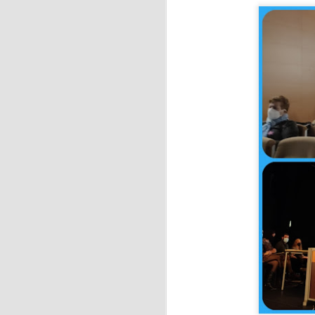
J
Ri
J
y 
S