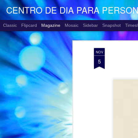
CENTRO DE DIA PARA PERSO
Classic
Flipcard
Magazine
Mosaic
Sidebar
Snapshot
Timesl
NOV
5