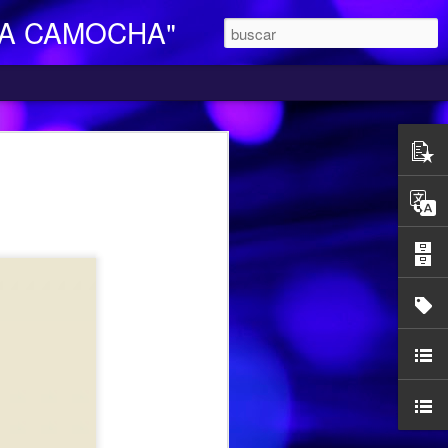
LA CAMOCHA"
O DE DIA
ara Personas Mayores Dependientes “La
ertenece a la red de centros de la
iales y Bienestar del Principado de
n integral e individualizada a la persona
endencia y proporciona respiro y
mocha, en la C/ Charles Chaplin s/n,
egar se pueden utilizar los autobuses de
etamente la línea L16, que cubre el
ocarril-Vega con frecuencias de 20
l horario de funcionamiento es
las 17,00 h. Más información en el propio
185427.