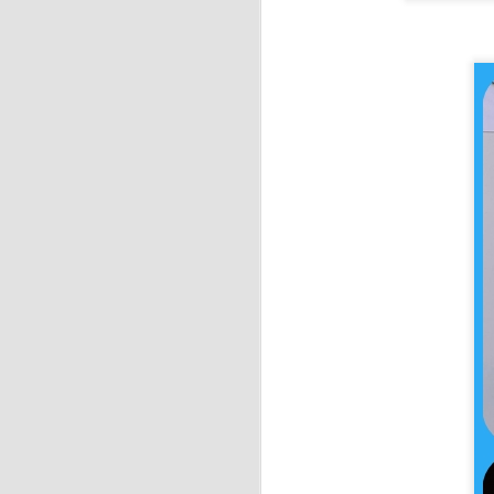
F
de
f
J
H
es
R
no
J
Ho
d