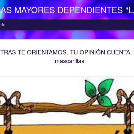
NAS MAYORES DEPENDIENTES "
ide
EL CENTR
AUG
RAS TE ORIENTAMOS. TU OPINIÓN CUENTA. R
5
El Centro de Día p
mascarillas
Camocha” (Gijón), p
Consejería de Derechos Soc
Asturias; presta una atenció
mayor con problemas de dep
apoyo a las familias.
Está situado en Vega-La Ca
zona rural de Gijón; para ll
la empresa municipal, concr
recorrido Estación del Ferr
minutos aproximadamente. E
continuo entre las 10,00 y 
centro o en el teléfono 985