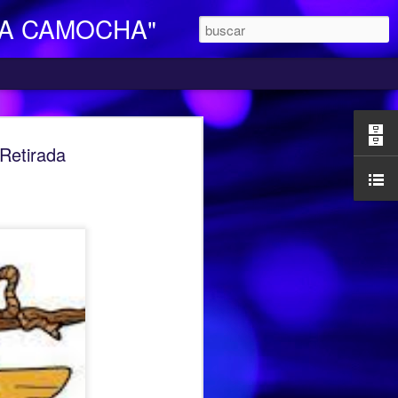
LA CAMOCHA"
O DE DIA
etirada
ara Personas Mayores Dependientes “La
ertenece a la red de centros de la
iales y Bienestar del Principado de
n integral e individualizada a la persona
endencia y proporciona respiro y
mocha, en la C/ Charles Chaplin s/n,
egar se pueden utilizar los autobuses de
etamente la línea L16, que cubre el
ocarril-Vega con frecuencias de 20
l horario de funcionamiento es
las 17,00 h. Más información en el propio
185427.