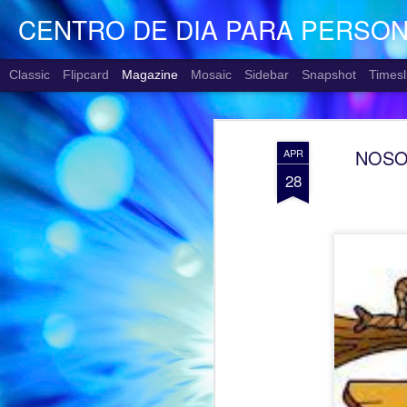
CENTRO DE DIA PARA PERSO
Classic
Flipcard
Magazine
Mosaic
Sidebar
Snapshot
Timesl
NOSOT
APR
28