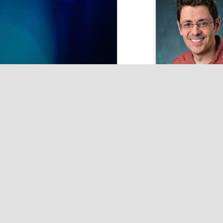
celebración. Hoy hemos tenido la
alegría de festejar el 91
cumpleaños de Nieves,
J
compartiendo con ella una jornada
llena de cariño, sonrisas y buenos
momentos.
de
Acompañada por sus
la
compañeras, compañeros y el
equipo de profesionales, Nieves
A 
ha recibido el afecto y las
pr
felicitaciones de todos en un día
tan especial.
siempre negando la cie
J
Se
hu
E
c