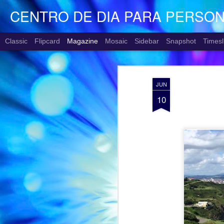
CENTRO DE DIA PARA PERSO
Classic
Flipcard
Magazine
Mosaic
Sidebar
Snapshot
Timesl
JUN
10