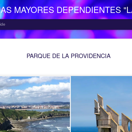
NAS MAYORES DEPENDIENTES "
ide
EL CENTR
AUG
PARQUE DE LA PROVIDENCIA
7
El Centro de Día p
Camocha” (Gijón), p
Consejería de Derechos Soc
Asturias; presta una atenció
mayor con problemas de dep
apoyo a las familias.
Está situado en Vega-La Ca
zona rural de Gijón; para ll
la empresa municipal, concr
recorrido Estación del Ferr
minutos aproximadamente. E
continuo entre las 10,00 y 
centro o en el teléfono 985