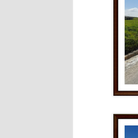
J
y 
S
F
de
f
J
H
es