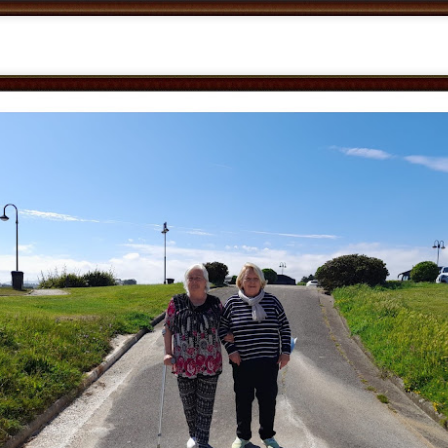
TALLER DE JABONES
UL
24
💖¡¡¡ El taller de jabones vuelve a llenar de creatividad nuestro centro !!!
 el centro de día hemos retomado una de las actividades que más les gustan: 
bones artesanales.
da participante elaborará un jabón que llevará a casa el día 7 de septiembre
turias.
CONCURSO FACEBOOK. Ganadores julio
UL
24
Este mes ha ganado nuestro concurso de Facebook, La Asociación de 
y hoy su presidente, Jesús, ha venido a visitarnos y a recoger su premio
s pistas las dieron Fernando, Nieves y Tino. Y la respuesta era Frida Khalo.