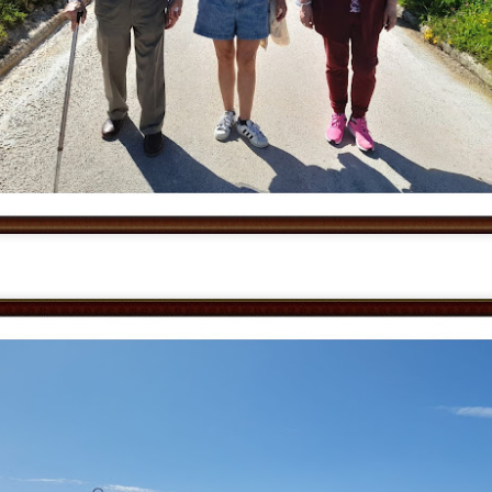
TERAPIA MUSICAL PERSONALIZADA. Mercedes
UL
17
Mercedes lleva tiempo participando en la Terapia Musical Personalizada. 
constituye un recurso no farmacológico orientado a favorecer el bienestar 
lo largo del proceso se observa que la musicoterapia contribuye a la regula
timula funciones cognitivas como la atención, la memoria, la orientación y l
udando a mantener la actividad cognitiva.
EL SENIOR PRIX DEL VERANO
UL
16
¡¡Cuarto año consecutivo celebrando nuestro divertido y esperado Senior 
sas, juegos y mucha energía para dar la bienvenida a esta estación con el me