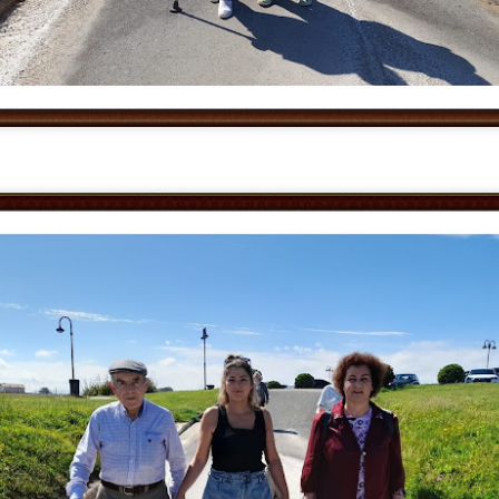
UN DIA DE PLAYA PARA TODOS
UL
21
Hoy disfrutamos de una jornada muy especial en la Playa de Poniente, d
la experiencia del mar de acuerdo con sus gustos, deseos y capacidades
ra algunos, el plan perfecto fue sentir el agua en los pies y disfrutar tranquil
nimaron a dar un paso más y disfrutaron de un baño completo.
 diversidad de capacidades no fue un impedimento para disfrutar de mar.
ESPAÑA CAMPEONES DEL MUNDO 2026
UL
20
Después de 16 años, España ha vuelto a conquistar el Mundial masculino 
1-0 en la final disputada ayer, consiguiendo así su segunda estrella mund
ra conmemorar este gran éxito, hemos salido al jardín para compartir un agrad
e un rato de convivencia, alegría y muchas conversaciones sobre el campeon