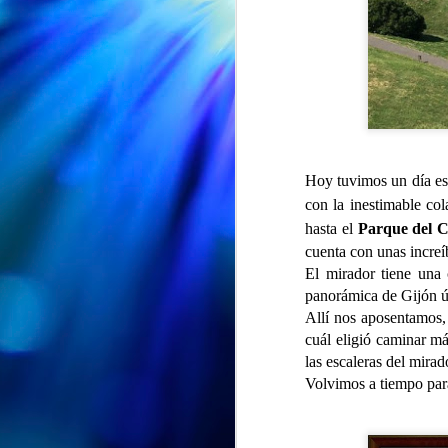
Hoy tuvimos un día es
con la inestimable co
hasta el
Parque del 
cuenta con unas increíb
El mirador tiene una
panorámica de Gijón ú
Allí nos aposentamos,
EXPOSICION "ENTRE PETALOS Y RECUERDOS" en la Biblioteca Vega-La Camocha
cuál eligió caminar má
AUG
las escaleras del mirad
🌸📚 ¡"Entre pétalos y
7
recuerdos" sigue su viaje!
Volvimos a tiempo par
🌸
Nuestra exposición "Entre pétalos