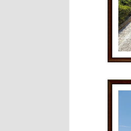
J
A 
es
ay
J
Ri