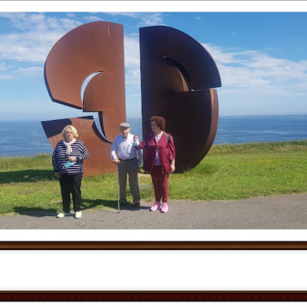
celebración. Hoy hemos tenido la
a Jesús poco le faltó, pero
alegría de festejar el 91
caminaron tranquilamente por la
cumpleaños de Nieves,
orilla, dejando que el agua fresca
DIA MUNDIAL DE LA TARTA DE QUESO
UL
compartiendo con ella una jornada
les mojara y refrescara los pies 👣
30
llena de cariño, sonrisas y buenos
💙
Hoy en el Centro de Día nos hemos unido a una celebración muy especial 
momentos.
de la Tarta de Queso. Una jornada diferente que nos ha permitido disfruta
Aprovecharon el momento para
erido por todos, sino también de un espacio de encuentro, convivencia y disf
Acompañada por sus
contemplar el paisaje, respirar la
compañeras, compañeros y el
brisa marina y disfrutar de la
equipo de profesionales, Nieves
tranquilidad que ofrecía la costa.
ha recibido el afecto y las
felicitaciones de todos en un día
tan especial.
UL
30
La felicidad es uno de los conceptos más estudiados desde la filosofía, l
disciplinas sociales. Aunque no existe una definición única, generalmen
 bienestar subjetivo que incluye la satisfacción con la propia vida, la presen
 percepción de que la vida tiene sentido.
lo largo de la vida, la idea de felicidad puede cambiar en función de las exper
ioridades personales y las circunstancias vitales.