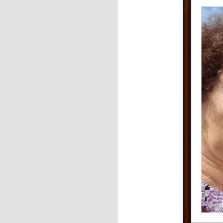
J
Se
hu
E
c
J
La
ci
f