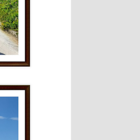
Ésta intervención terapéutica
integral de la persona.
ción emocional, así mismo,
a capacidad de concentración,
Prix del verano!!
jor espíritu.