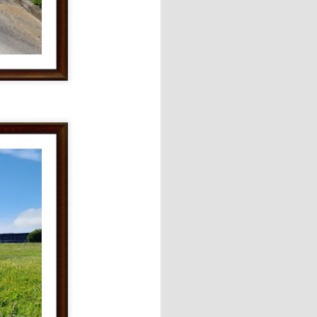
onde cada persona pudo vivir
.
amente de la orilla. Otros se
al derrotar a Argentina por
ialista.
able piscolabis y disfrutar
ato.