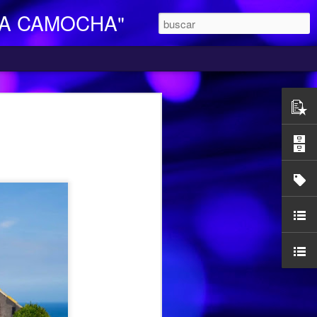
LA CAMOCHA"
O DE DIA
ara Personas Mayores Dependientes “La
ertenece a la red de centros de la
iales y Bienestar del Principado de
n integral e individualizada a la persona
endencia y proporciona respiro y
mocha, en la C/ Charles Chaplin s/n,
egar se pueden utilizar los autobuses de
etamente la línea L16, que cubre el
ocarril-Vega con frecuencias de 20
l horario de funcionamiento es
las 17,00 h. Más información en el propio
185427.