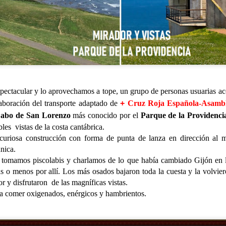
pectacular y lo aprovechamos a tope, un grupo de personas usuarias a
laboración del transporte adaptado de
+
Cruz Roja Española-Asambl
Cabo de San Lorenzo
más conocido por el
Parque de la Providenci
les vistas de la costa cantábrica.
 curiosa construcción con forma de punta de lanza en dirección al 
nica.
 tomamos piscolabis y charlamos de lo que había cambiado Gijón en l
CUMPLEAÑOS
SALIDAS AL ENTORNO
s o menos por allí. Los más osados bajaron toda la cuesta y la volvier
AUG
AUG
or y disfrutaron de las magníficas vistas.
🎉🎂 Hoy es el turno de
🌊☀️De nuevo, salieron a la
5
4
celebrar el 91 cumpleaños
playa para disfrutar del
a comer oxigenados, enérgicos y hambrientos.
de Nieves 🎂🎉
agradable ambiente y del sonido
del mar. En esta ocasión no se
En el Centro de Día seguimos de
animaron a darse un baño, aunque