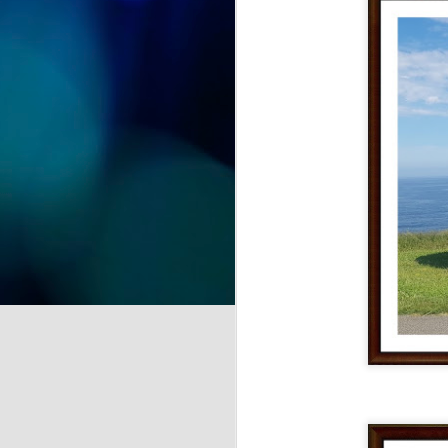
y recuerdos" se despide del
CSPM Gijón Centro para
instalarse en la Biblioteca de
J
Vega-La Camocha, donde podrá
visitarse durante todo el mes de
agosto.
qu
Una oportunidad para disfrutar de
un recorrido lleno de creatividad,
que florece en cada obra.
J
de
la
A 
pr