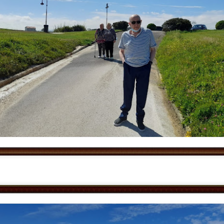
ACOMPAÑAMIENTO A RECURSOS COMUNITARIOS: REN
UL
13
Hoy acompañamos a Javi, usuario del centro de día, a renovar el DNI. E
realizar un trámite administrativo. Es una actividad de apoyo a la autonom
participación comunitaria.
upone:
omentar la autonomía, ayudando a la persona a gestionar un documento esenc
rechos. Promover la inclusión social, facilitando que participe en servicios 
orma normalizada.
CUMPLEAÑOS
UL
10
🎉🎂 ¡Nuestra querida Leni cumple 76 años! 🎂🎉
oy hemos celebrado en el Centro de Día el 76 cumpleaños de nuestra querida
pecial que hemos compartido con alegría, cariño y muchas felicitaciones.