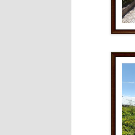
J
Pa
a
La
J
Pa
d