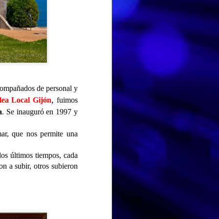
compañados de personal y
,
ea Local Gijón
fuimos
a
. Se inauguró en 1997 y
mar, que nos permite una
os últimos tiempos, cada
HISTORIA DE VIDA. Fernando
on a subir, otros subieron
AUG
Hoy hemos dedicado la
3
sesión a la historia de vida
de Fernando, un espacio para
recordar, compartir y poner en
valor las experiencias que han