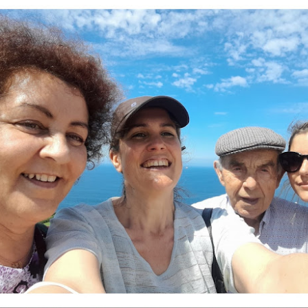
TALLER DE MERIENDAS
UL
28
Los Syrniki son unas deliciosas tortitas o panqueques tradicionales de l
 elaboran principalmente con un queso fresco llamado tvorog (que puedes sust
evo y harina. Quedan crujientes por fuera, suaves por dentro y se sirven cal
n nuestro centro las servimos con una presentación diferente: en copa, com
remoso, mermelada y un toque crujiente de granola.
TALLER DE LECTURA
UL
27
Hoy estrenamos libro en el Club de Lectura Fácil, se trata de la novela
 Amaba es una novela de Anna Gavalda que narra la historia de Pierre, un ric
nco años, y Chloé, su joven nuera. La trama se desarrolla en un fin de sem
amiliar, donde ambos personajes se encuentran en un momento crucial de sus