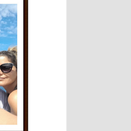
a cocina rusa y ucraniana.
ituir por ricota o requesón),
ientes.
binadas con requesón
 "La amaba" de Anna Gavalda.
o industrial de sesenta y
ana en la casa de campo
 vidas.