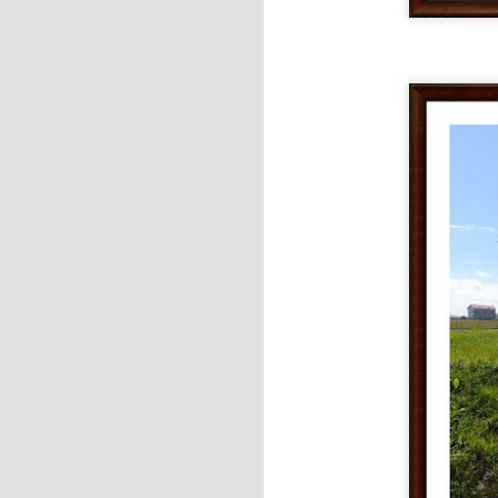
J
En
ja
Ca
As
J
La