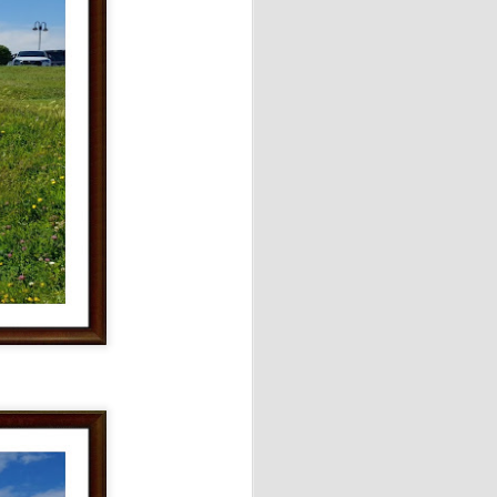
OVACION DEL DNI
l hecho va mucho más allá de
ía personal, inclusión social
ial para ejercer sus
y recursos de la comunidad de
 Leni, una fecha muy