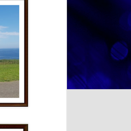
marcado su trayectoria personal.
A través de fotografías, recuerdos
y conversaciones, hemos
recorrido diferentes etapas de su
y deliciosa: el Día Mundial
vida, descubriendo anécdotas,
r no solo de un postre tan
aficiones y momentos especiales
rute compartido.
que forman parte de su identidad.
Estas actividades favorecen la
comunicación, estimulan la
memoria y fortalecen los vínculos
entre las personas participantes.
NOSOTRAS TE ORIENTAMOS. TU OPINION CUENTA. ¿La felicidad depende de uno mismo?
a psicología y otras
te se entiende como un estado
cia de emociones positivas y
iencias, las