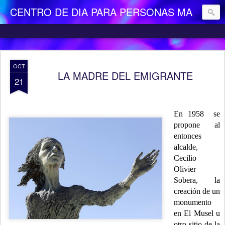
CENTRO DE DIA PARA PERSONAS MAYORES DEPENDIENTES "LA CAMOCHA"
OCT
LA MADRE DEL EMIGRANTE
21
En 1958 se
propone al
entonces
alcalde,
Cecilio
Olivier
Sobera, la
creación de un
monumento
en El Musel u
otro sitio de la