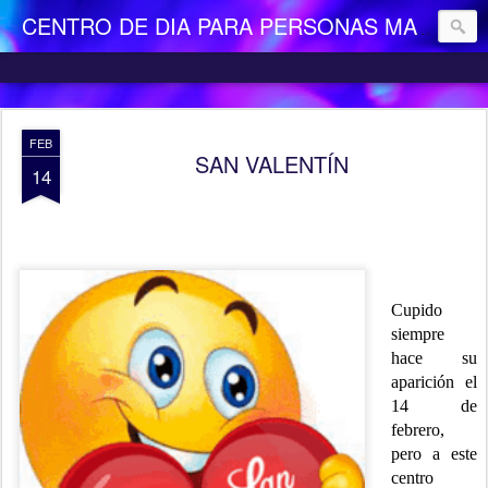
CENTRO DE DIA PARA PERSONAS MAYORES DEPENDIENTES "LA CAMOCHA"
FEB
SAN VALENTÍN
14
Cupido
siempre
hace su
aparición el
14 de
febrero,
pero a este
centro