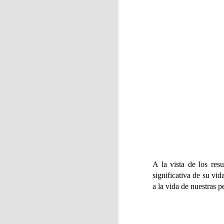
J
En
ja
Ca
As
J
A la vista de los res
significativa de su vi
a la vida de nuestras p
La