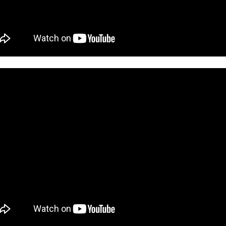
ACOMPAÑAMIENTO A RECURSOS COMUNITARIOS: REN
UL
13
Hoy acompañamos a Javi, usuario del centro de día, a renovar el DNI. E
realizar un trámite administrativo. Es una actividad de apoyo a la autonom
participación comunitaria.
upone:
omentar la autonomía, ayudando a la persona a gestionar un documento esenc
rechos. Promover la inclusión social, facilitando que participe en servicios 
orma normalizada.
CUMPLEAÑOS
UL
10
🎉🎂 ¡Nuestra querida Leni cumple 76 años! 🎂🎉
oy hemos celebrado en el Centro de Día el 76 cumpleaños de nuestra querida
pecial que hemos compartido con alegría, cariño y muchas felicitaciones.