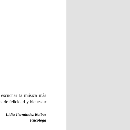
 💖
el taller de elaboración de
 con motivo del Día de
na escuchar la música más
Vecinos de Vega-La Camocha
.
 de felicidad y bienestar
Lidia Fernández Roibás
Psicóloga