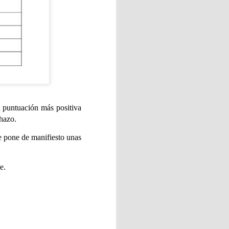
a cocina rusa y ucraniana.
ituir por ricota o requesón),
ientes.
binadas con requesón
 puntuación más positiva
chazo.
ue pone de manifiesto unas
 "La amaba" de Anna Gavalda.
e.
o industrial de sesenta y
ana en la casa de campo
 vidas.