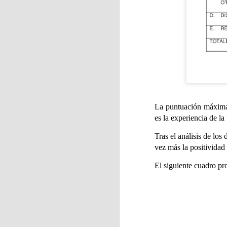
J
Se
hu
E
c
La puntuación máxima 
es la experiencia de la
Tras el análisis de los
vez más la positividad 
J
El siguiente cuadro pro
La
ci
f