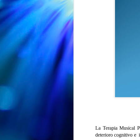
EXPOSICION "ENTRE PETALOS Y RECUERDOS" en la Biblioteca Vega-La Camocha
AUG
🌸📚 ¡"Entre pétalos y
7
recuerdos" sigue su viaje!
🌸
La Terapia Musical P
deterioro cognitivo e 
Nuestra exposición "Entre pétalos