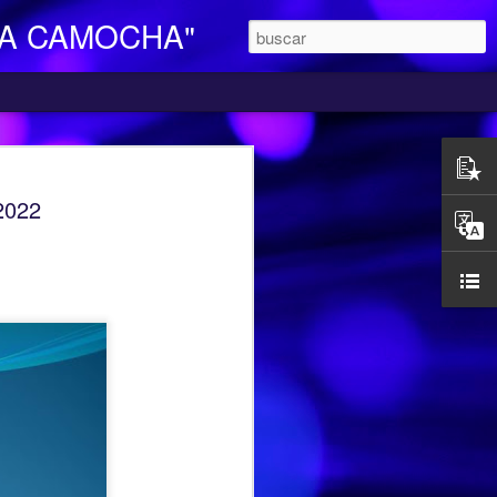
LA CAMOCHA"
O DE DIA
2022
ara Personas Mayores Dependientes “La
ertenece a la red de centros de la
iales y Bienestar del Principado de
n integral e individualizada a la persona
endencia y proporciona respiro y
mocha, en la C/ Charles Chaplin s/n,
egar se pueden utilizar los autobuses de
etamente la línea L16, que cubre el
ocarril-Vega con frecuencias de 20
l horario de funcionamiento es
las 17,00 h. Más información en el propio
185427.