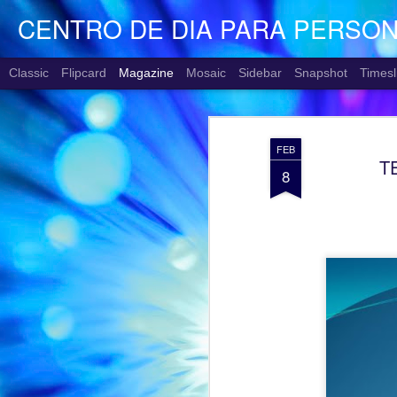
CENTRO DE DIA PARA PERSO
Classic
Flipcard
Magazine
Mosaic
Sidebar
Snapshot
Timesl
FEB
T
8