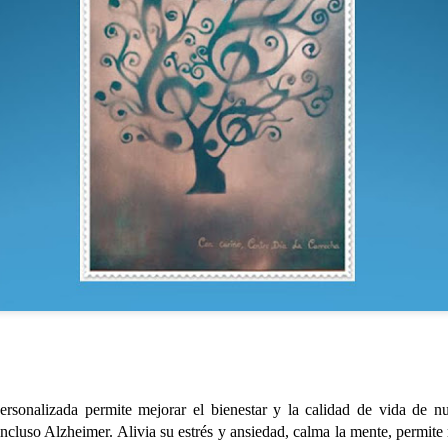
CUMPLEAÑOS
SALIDAS AL ENTORNO
AUG
AUG
🎉🎂 Hoy es el turno de
🌊☀️De nuevo, salieron a la
5
4
celebrar el 91 cumpleaños
playa para disfrutar del
de Nieves 🎂🎉
agradable ambiente y del sonido
ersonalizada permite mejorar el bienestar y la calidad de vida de 
del mar. En esta ocasión no se
incluso Alzheimer. Alivia su estrés y ansiedad, calma la mente, permite
En el Centro de Día seguimos de
animaron a darse un baño, aunque