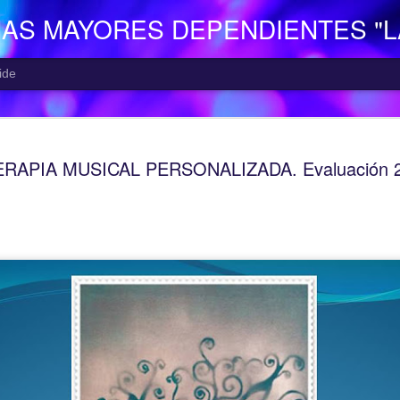
NAS MAYORES DEPENDIENTES "
ide
EL CENTR
AUG
ERAPIA MUSICAL PERSONALIZADA. Evaluación 
7
El Centro de Día p
Camocha” (Gijón), p
Consejería de Derechos Soc
Asturias; presta una atenció
mayor con problemas de dep
apoyo a las familias.
Está situado en Vega-La Ca
zona rural de Gijón; para ll
la empresa municipal, concr
recorrido Estación del Ferr
minutos aproximadamente. E
continuo entre las 10,00 y 
centro o en el teléfono 985