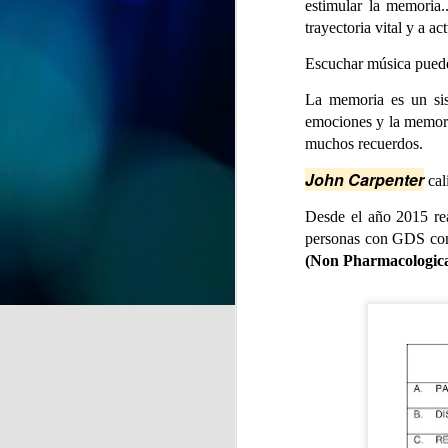
estimular la memoria.
y recuerdos" se despide del
CSPM Gijón Centro para
trayectoria vital y a a
instalarse en la Biblioteca de
J
Escuchar música puede 
Vega-La Camocha, donde podrá
visitarse durante todo el mes de
La memoria es un sis
agosto.
emociones y la memori
qu
Una oportunidad para disfrutar de
muchos recuerdos.
un recorrido lleno de creatividad,
John Carpenter
que florece en cada obra.
cal
Desde el año 2015 rea
personas con GDS comp
(Non Pharmacologica
J
de
la
A 
pr