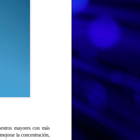
HISTORIA DE VIDA. Fernando
AUG
Hoy hemos dedicado la
3
sesión a la historia de vida
de Fernando, un espacio para
nuestros mayores con más
recordar, compartir y poner en
 mejorar la concentración,
valor las experiencias que han