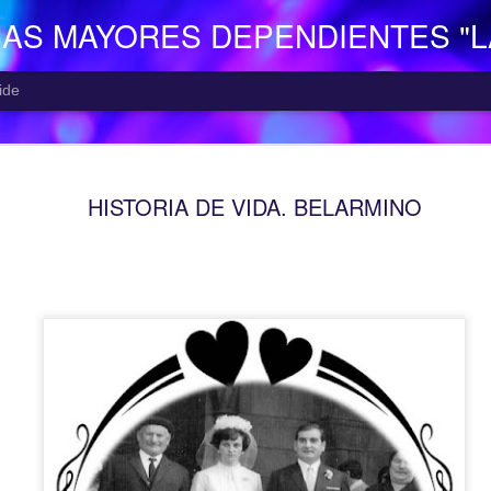
NAS MAYORES DEPENDIENTES "
ide
EL CENTR
AUG
HISTORIA DE VIDA. BELARMINO
5
El Centro de Día p
Camocha” (Gijón), p
Consejería de Derechos Soc
Asturias; presta una atenció
mayor con problemas de dep
apoyo a las familias.
Está situado en Vega-La Ca
zona rural de Gijón; para ll
la empresa municipal, concr
recorrido Estación del Ferr
minutos aproximadamente. E
continuo entre las 10,00 y 
centro o en el teléfono 985