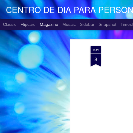
CENTRO DE DIA PARA PERSO
Classic
Flipcard
Magazine
Mosaic
Sidebar
Snapshot
Timesl
MAY
8