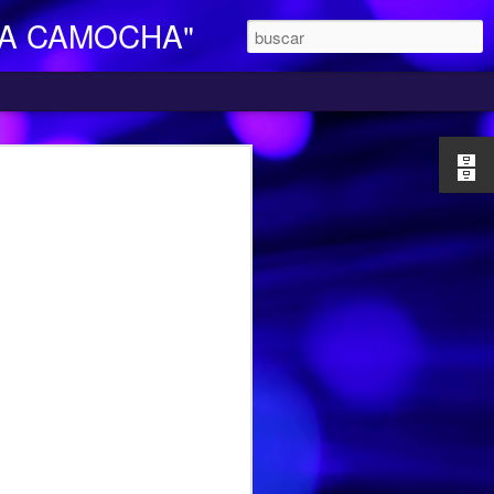
LA CAMOCHA"
O DE DIA
ara Personas Mayores Dependientes “La
ertenece a la red de centros de la
iales y Bienestar del Principado de
n integral e individualizada a la persona
endencia y proporciona respiro y
mocha, en la C/ Charles Chaplin s/n,
egar se pueden utilizar los autobuses de
etamente la línea L16, que cubre el
ocarril-Vega con frecuencias de 20
l horario de funcionamiento es
las 17,00 h. Más información en el propio
185427.