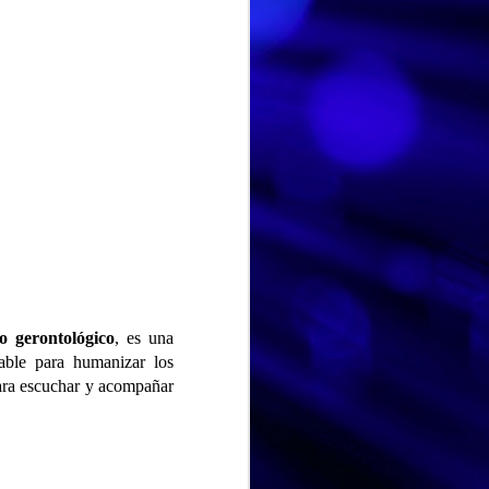
o gerontológico
, es una
able para humanizar los
DIA MUNDIAL DE LA TARTA DE QUESO
JUL
ara escuchar y acompañar
Hoy en el Centro de Día nos
30
hemos unido a una
celebración muy especial y
deliciosa: el Día Mundial de la
Tarta de Queso. Una jornada