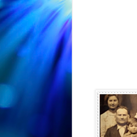
CUMPLEAÑOS
AUG
🎉🎂 Hoy es el turno de
5
celebrar el 91 cumpleaños
de Nieves 🎂🎉
En el Centro de Día seguimos de