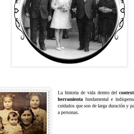
La historia de vida dentro del
context
herramienta
fundamental e indispens
SALIDAS AL ENTORNO
HISTORIA DE VIDA. Fernando
AUG
AUG
cuidados que son de larga duración y p
🌊☀️De nuevo, salieron a la
Hoy hemos dedicado la
4
3
a personas.
playa para disfrutar del
sesión a la historia de vida
agradable ambiente y del sonido
de Fernando, un espacio para
del mar. En esta ocasión no se
recordar, compartir y poner en
animaron a darse un baño, aunque
valor las experiencias que han