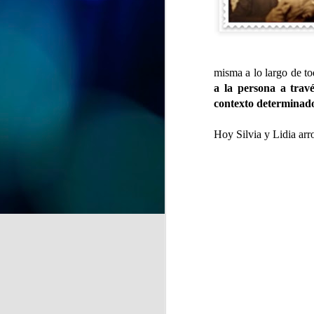
celebración. Hoy hemos tenido la
alegría de festejar el 91
cumpleaños de Nieves,
J
compartiendo con ella una jornada
llena de cariño, sonrisas y buenos
momentos.
misma a lo largo de t
de
a la persona a travé
Acompañada por sus
la
contexto determinad
compañeras, compañeros y el
equipo de profesionales, Nieves
A 
Hoy Silvia y Lidia ar
ha recibido el afecto y las
pr
felicitaciones de todos en un día
tan especial.
J
Se
hu
E
c