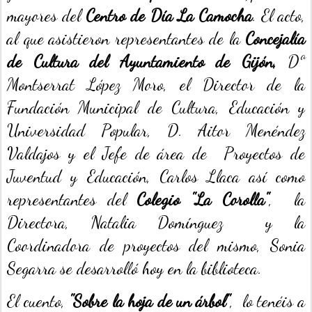
mayores del
Centro de Día La Camocha
. El acto,
al que asistieron representantes de la
Concejalía
de Cultura del Ayuntamiento de Gijón,
Dª
Montserrat López Moro, el Director de la
Fundación Municipal de Cultura, Educación y
Universidad Popular, D. Aitor Menéndez
Valdajos y el Jefe de área de Proyectos de
Juventud y Educación, Carlos Llaca así como
representantes del
Colegio "La Corolla"
, la
Directora, Natalia Domínguez y la
Coordinadora de proyectos del mismo, Sonia
Segarra se desarrolló hoy en la biblioteca.
El cuento,
"Sobre la hoja de un árbol"
, lo tenéis a