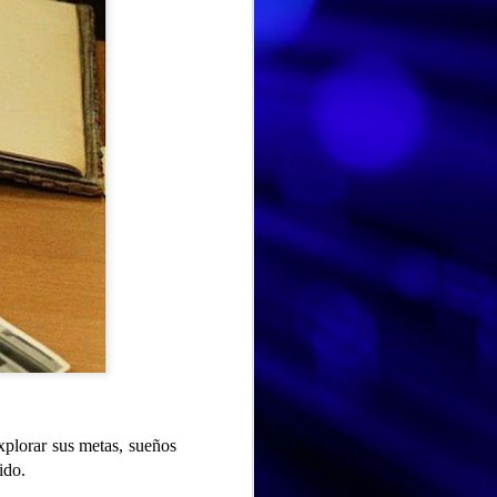
DIA MUNDIAL DE LA TARTA DE QUESO
JUL
Hoy en el Centro de Día nos
30
hemos unido a una
celebración muy especial y
xplorar sus metas, sueños
deliciosa: el Día Mundial de la
ido.
Tarta de Queso. Una jornada