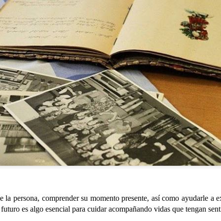
SALIDAS AL ENTORNO
HISTORIA DE VIDA. Fernando
AUG
AUG
🌊☀️De nuevo, salieron a la
Hoy hemos dedicado la
4
3
playa para disfrutar del
sesión a la historia de vida
agradable ambiente y del sonido
de Fernando, un espacio para
de la persona, comprender su momento presente, así como ayudarle a e
del mar. En esta ocasión no se
recordar, compartir y poner en
 futuro es algo esencial para cuidar acompañando vidas que tengan sent
animaron a darse un baño, aunque
valor las experiencias que han