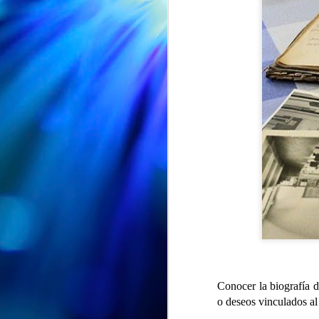
CUMPLEAÑOS
AUG
🎉🎂 Hoy es el turno de
5
celebrar el 91 cumpleaños
de Nieves 🎂🎉
Conocer la biografía 
o deseos vinculados al
En el Centro de Día seguimos de