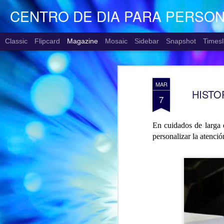
CENTRO DE DIA PARA PERSO
Classic
Flipcard
Magazine
Mosaic
Sidebar
Snapshot
Timesl
MAR
HISTO
7
En cuidados de larga 
personalizar la atenció