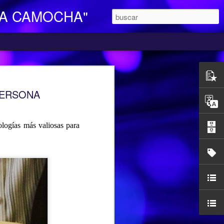
LA CAMOCHA"
O DE DIA
PERSONA
ara Personas Mayores Dependientes “La
ertenece a la red de centros de la
iales y Bienestar del Principado de
n integral e individualizada a la persona
logías más valiosas para
endencia y proporciona respiro y
mocha, en la C/ Charles Chaplin s/n,
egar se pueden utilizar los autobuses de
etamente la línea L16, que cubre el
ocarril-Vega con frecuencias de 20
l horario de funcionamiento es
las 17,00 h. Más información en el propio
185427.