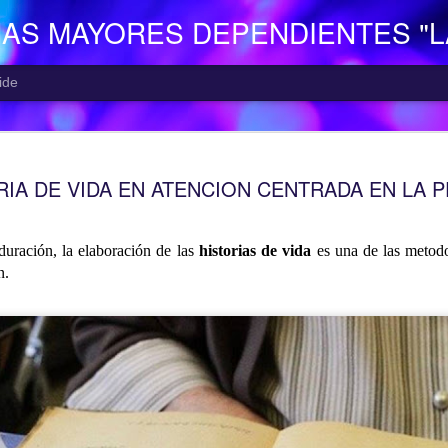
NAS MAYORES DEPENDIENTES "
ide
EL CENTR
AUG
RIA DE VIDA EN ATENCION CENTRADA EN LA 
5
El Centro de Día p
Camocha” (Gijón), p
Consejería de Derechos Soc
Asturias; presta una atenció
duración, la elaboración de las
historias de vida
es una de las metodo
mayor con problemas de dep
n.
apoyo a las familias.
Está situado en Vega-La Ca
zona rural de Gijón; para ll
la empresa municipal, concr
recorrido Estación del Ferr
minutos aproximadamente. E
continuo entre las 10,00 y 
centro o en el teléfono 985