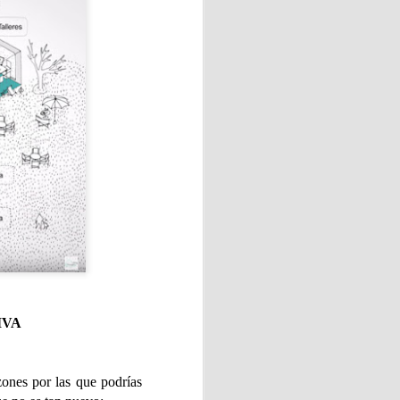
a cocina rusa y ucraniana.
ituir por ricota o requesón),
ientes.
binadas con requesón
 "La amaba" de Anna Gavalda.
o industrial de sesenta y
IVA
ana en la casa de campo
 vidas.
zones por las que podrías