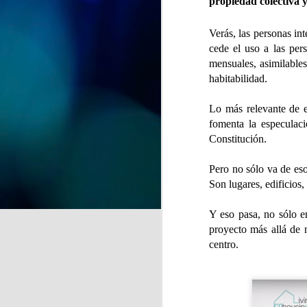
propiedad colectiva y
y recuerdos" se despide del
CSPM Gijón Centro para
instalarse en la Biblioteca de
Verás, las personas int
J
Vega-La Camocha, donde podrá
cede el uso a las pers
visitarse durante todo el mes de
mensuales, asimilables
agosto.
habitabilidad.
qu
Una oportunidad para disfrutar de
Lo más relevante de e
un recorrido lleno de creatividad,
que florece en cada obra.
fomenta la especulac
Constitución.
Pero no sólo va de eso
Son lugares, edificios
J
Y eso pasa, no sólo e
proyecto más allá de n
de
centro.
la
A 
pr