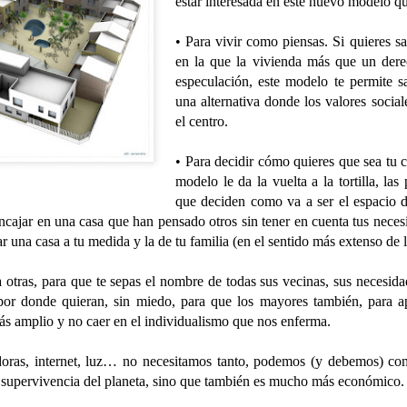
estar interesada en este nuevo modelo q
• Para vivir como piensas. Si quieres sal
en la que la vivienda más que un der
TALLER DE JABONES
UL
especulación, este modelo te permite sa
24
💖¡¡¡ El taller de jabones vuelve a llenar de creatividad nuestro centro !!!
una alternativa donde los valores social
el centro.
 el centro de día hemos retomado una de las actividades que más les gustan: 
bones artesanales.
• Para decidir cómo quieres que sea tu 
da participante elaborará un jabón que llevará a casa el día 7 de septiembre
modelo le da la vuelta a la tortilla, las
turias.
que deciden como va a ser el espacio d
encajar en una casa que han pensado otros sin tener en cuenta tus necesi
r una casa a tu medida y la de tu familia (en el sentido más extenso de 
CONCURSO FACEBOOK. Ganadores julio
UL
 otras, para que te sepas el nombre de todas sus vecinas, sus necesida
24
Este mes ha ganado nuestro concurso de Facebook, La Asociación de 
por donde quieran, sin miedo, para que los mayores también, para a
y hoy su presidente, Jesús, ha venido a visitarnos y a recoger su premio
más amplio y no caer en el individualismo que nos enferma.
s pistas las dieron Fernando, Nieves y Tino. Y la respuesta era Frida Khalo.
doras, internet, luz… no necesitamos tanto, podemos (y debemos) com
a supervivencia del planeta, sino que también es mucho más económico.