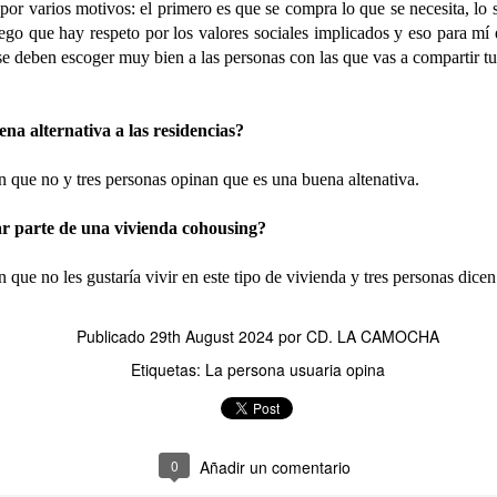
 por varios motivos: el primero es que se compra lo que se necesita, lo
ego que hay respeto por los valores sociales implicados y eso para mí
e deben escoger muy bien a las personas con las que vas a compartir tu 
TERAPIA MUSICAL PERSONALIZADA. Mercedes
UL
17
na alternativa a las residencias?
Mercedes lleva tiempo participando en la Terapia Musical Personalizada. 
constituye un recurso no farmacológico orientado a favorecer el bienestar 
 que no y tres personas opinan que es una buena altenativa.
lo largo del proceso se observa que la musicoterapia contribuye a la regula
timula funciones cognitivas como la atención, la memoria, la orientación y l
ar parte de una vivienda cohousing?
udando a mantener la actividad cognitiva.
que no les gustaría vivir en este tipo de vivienda y tres personas dicen
Publicado
29th August 2024
por
CD. LA CAMOCHA
EL SENIOR PRIX DEL VERANO
UL
Etiquetas:
La persona usuaria opina
16
¡¡Cuarto año consecutivo celebrando nuestro divertido y esperado Senior 
sas, juegos y mucha energía para dar la bienvenida a esta estación con el me
0
Añadir un comentario