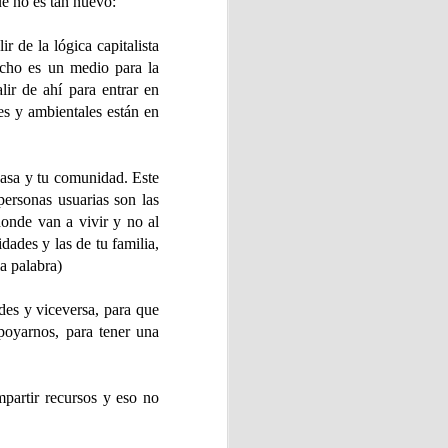
ue no es tan nuevo:
ir de la lógica capitalista
echo es un medio para la
lir de ahí para entrar en
 💖
es y ambientales están en
el taller de elaboración de
casa y tu comunidad. Este
 con motivo del Día de
 personas usuarias son las
onde van a vivir y no al
dades y las de tu familia,
la palabra)
des y viceversa, para que
Vecinos de Vega-La Camocha
poyarnos, para tener una
.
partir recursos y eso no