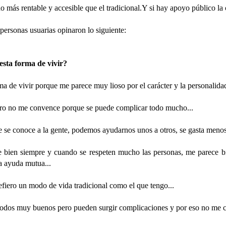
 más rentable y accesible que el tradicional.Y si hay apoyo público la
 personas usuarias opinaron lo siguiente:
UN DIA DE PLAYA PARA TODOS
UL
21
Hoy disfrutamos de una jornada muy especial en la Playa de Poniente, d
 esta forma de vivir?
la experiencia del mar de acuerdo con sus gustos, deseos y capacidades
ra algunos, el plan perfecto fue sentir el agua en los pies y disfrutar tranquil
rma de vivir porque me parece muy lioso por el carácter y la personalida
nimaron a dar un paso más y disfrutaron de un baño completo.
ero no me convence porque se puede complicar todo mucho...
 diversidad de capacidades no fue un impedimento para disfrutar de mar.
e se conoce a la gente, podemos ayudarnos unos a otros, se gasta menos
nte bien siempre y cuando se respeten mucho las personas, me parece 
ESPAÑA CAMPEONES DEL MUNDO 2026
UL
a ayuda mutua...
20
Después de 16 años, España ha vuelto a conquistar el Mundial masculino 
1-0 en la final disputada ayer, consiguiendo así su segunda estrella mund
refiero un modo de vida tradicional como el que tengo...
ra conmemorar este gran éxito, hemos salido al jardín para compartir un agrad
odos muy buenos pero pueden surgir complicaciones y por eso no me 
e un rato de convivencia, alegría y muchas conversaciones sobre el campeon