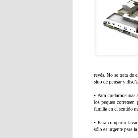
J
En
ja
Ca
As
revés. No se trata de 
sino de pensar y diseña
J
• Para cuidarnosunas a
los peques correteen 
familia en el sentido 
La
• Para compartir lava
sólo es urgente para l