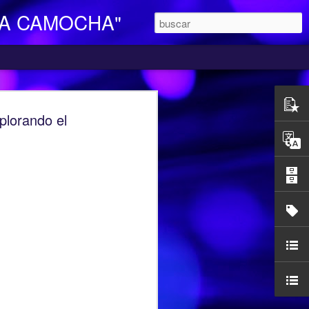
LA CAMOCHA"
O DE DIA
orando el
ara Personas Mayores Dependientes “La
ertenece a la red de centros de la
iales y Bienestar del Principado de
n integral e individualizada a la persona
endencia y proporciona respiro y
mocha, en la C/ Charles Chaplin s/n,
egar se pueden utilizar los autobuses de
etamente la línea L16, que cubre el
ocarril-Vega con frecuencias de 20
l horario de funcionamiento es
las 17,00 h. Más información en el propio
185427.