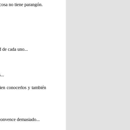
 cosa no tiene parangón.
onde cada persona pudo vivir
.
amente de la orilla. Otros se
d de cada uno...
...
bien conocerlos y también
al derrotar a Argentina por
ialista.
able piscolabis y disfrutar
convence demasiado...
ato.