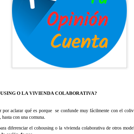
OUSING O LA VIVIENDA COLABORATIVA?
CUMPLEAÑOS
SALIDAS AL ENTORNO
AUG
AUG
🎉🎂 Hoy es el turno de
🌊☀️De nuevo, salieron a la
5
4
 por aclarar qué es porque se confunde muy fácilmente con el coliv
celebrar el 91 cumpleaños
playa para disfrutar del
o, hasta con una comuna.
de Nieves 🎂🎉
agradable ambiente y del sonido
del mar. En esta ocasión no se
para diferenciar el cohousing o la vivienda colaborativa de otros mod
En el Centro de Día seguimos de
animaron a darse un baño, aunque