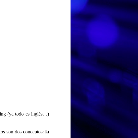
HISTORIA DE VIDA. Fernando
AUG
Hoy hemos dedicado la
3
ing (ya todo es inglés…)
sesión a la historia de vida
de Fernando, un espacio para
recordar, compartir y poner en
elos son dos conceptos:
la
valor las experiencias que han