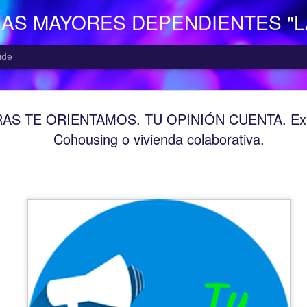
NAS MAYORES DEPENDIENTES "
ide
EL CENTR
AUG
S TE ORIENTAMOS. TU OPINIÓN CUENTA. Expl
7
El Centro de Día p
Cohousing o vivienda colaborativa.
Camocha” (Gijón), p
Consejería de Derechos Soc
Asturias; presta una atenció
mayor con problemas de dep
apoyo a las familias.
Está situado en Vega-La Ca
zona rural de Gijón; para ll
la empresa municipal, concr
recorrido Estación del Ferr
minutos aproximadamente. E
continuo entre las 10,00 y 
centro o en el teléfono 985