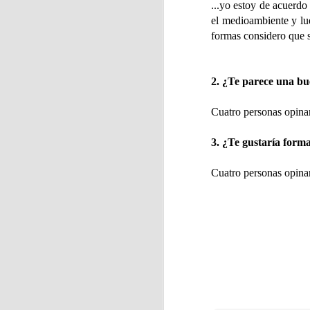
...yo estoy de acuerdo
el medioambiente y lu
formas considero que s
J
2. ¿Te parece una bue
Cuatro personas opinan
A 
es
3. ¿Te gustaría form
ay
Cuatro personas opinan 
J
Ri