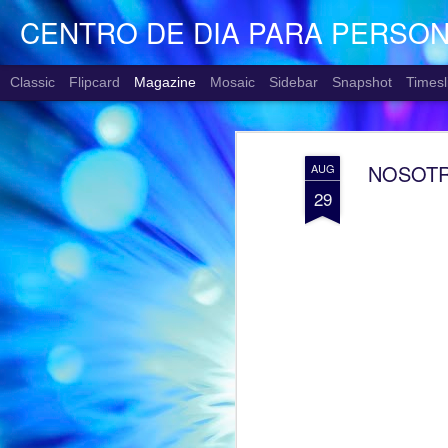
CENTRO DE DIA PARA PERSO
Classic
Flipcard
Magazine
Mosaic
Sidebar
Snapshot
Timesl
NOSOTRA
AUG
29