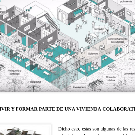
TALLER DE MERIENDAS
UL
28
Los Syrniki son unas deliciosas tortitas o panqueques tradicionales de l
 elaboran principalmente con un queso fresco llamado tvorog (que puedes sust
evo y harina. Quedan crujientes por fuera, suaves por dentro y se sirven cal
n nuestro centro las servimos con una presentación diferente: en copa, com
remoso, mermelada y un toque crujiente de granola.
TALLER DE LECTURA
UL
27
Hoy estrenamos libro en el Club de Lectura Fácil, se trata de la novela
 Amaba es una novela de Anna Gavalda que narra la historia de Pierre, un ric
IVIR Y FORMAR PARTE DE UNA VIVIENDA
COLABORAT
nco años, y Chloé, su joven nuera. La trama se desarrolla en un fin de sem
amiliar, donde ambos personajes se encuentran en un momento crucial de sus
Dicho esto, estas son algunas de las ra