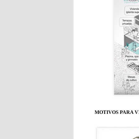
J
Se
hu
E
c
J
La
MOTIVOS PARA V
ci
f