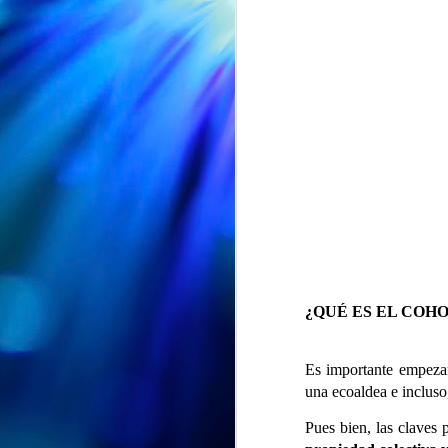
¿QUÉ ES EL COH
EXPOSICION "ENTRE PETALOS Y RECUERDOS" en la Biblioteca Vega-La Camocha
AUG
🌸📚 ¡"Entre pétalos y
7
Es importante empezar
recuerdos" sigue su viaje!
una ecoaldea e inclus
🌸
Pues bien, las claves 
Nuestra exposición "Entre pétalos