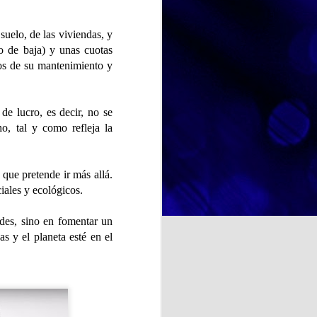
marcado su trayectoria personal.
A través de fotografías, recuerdos
 suelo, de las viviendas, y
y conversaciones, hemos
so de baja) y unas cuotas
recorrido diferentes etapas de su
y deliciosa: el Día Mundial
dos de su mantenimiento y
vida, descubriendo anécdotas,
r no solo de un postre tan
aficiones y momentos especiales
rute compartido.
que forman parte de su identidad.
e lucro, es decir, no se
Estas actividades favorecen la
comunicación, estimulan la
o, tal y como refleja la
memoria y fortalecen los vínculos
entre las personas participantes.
 que pretende ir más allá.
iales y ecológicos.
NOSOTRAS TE ORIENTAMOS. TU OPINION CUENTA. ¿La felicidad depende de uno mismo?
edes, sino en fomentar un
a psicología y otras
te se entiende como un estado
s y el planeta esté en el
cia de emociones positivas y
iencias, las