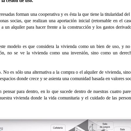
 la cesión de uso.
celebración. Hoy hemos tenido la
a Jesús poco le faltó, pero
alegría de festejar el 91
caminaron tranquilamente por la
cumpleaños de Nieves,
orilla, dejando que el agua fresca
eresadas forman una cooperativa y es ésta la que tiene la titularidad del
DIA MUNDIAL DE LA TARTA DE QUESO
UL
compartiendo con ella una jornada
les mojara y refrescara los pies 👣
onas socias, que realizan una aportación inicial (retornable en el ca
30
llena de cariño, sonrisas y buenos
💙
Hoy en el Centro de Día nos hemos unido a una celebración muy especial 
 a un alquiler para hacer frente a la construcción y los gastos deriva
momentos.
de la Tarta de Queso. Una jornada diferente que nos ha permitido disfruta
Aprovecharon el momento para
erido por todos, sino también de un espacio de encuentro, convivencia y disf
Acompañada por sus
contemplar el paisaje, respirar la
ste modelo es que considera la vivienda como un bien de uso, y no d
compañeras, compañeros y el
brisa marina y disfrutar de la
equipo de profesionales, Nieves
tranquilidad que ofrecía la costa.
ión, no se ve la vivienda como una inversión, sino como un derech
ha recibido el afecto y las
felicitaciones de todos en un día
tan especial.
. No es sólo una alternativa a la compra o el alquiler de vivienda, sino
, espacios donde crece y se asienta una comunidad basada en valores soc
UL
30
n pensar para dentro, en lo que sucede dentro de nuestras cuatro par
La felicidad es uno de los conceptos más estudiados desde la filosofía, l
disciplinas sociales. Aunque no existe una definición única, generalmen
uestra vivienda donde la vida comunitaria y el cuidado de las persona
 bienestar subjetivo que incluye la satisfacción con la propia vida, la presen
 percepción de que la vida tiene sentido.
lo largo de la vida, la idea de felicidad puede cambiar en función de las exper
ioridades personales y las circunstancias vitales.