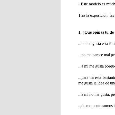
• Este modelo es mucho
Tras la exposición, las
J
1. ¿Qué opinas tú de
Pa
...no me gusta esta fo
a
...no me parece mal p
La
...a mi me gusta porqu
...para mí está basta
J
me gusta la idea de un
...a mí no me gusta, p
Pa
...de momento somos t
d