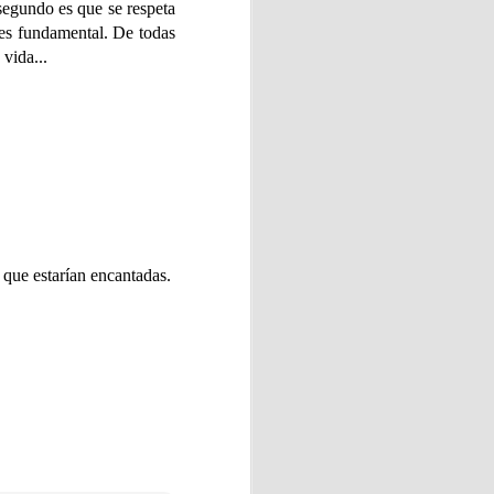
 segundo es que se respeta
 es fundamental. De todas
vida...
Ésta intervención terapéutica
integral de la persona.
ción emocional, así mismo,
a capacidad de concentración,
 que estarían encantadas.
Prix del verano!!
jor espíritu.