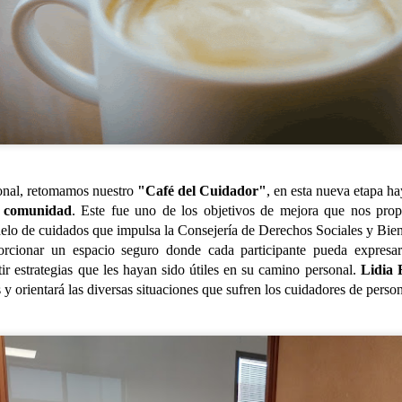
ional, retomamos nuestro
"Café del Cuidador"
, en esta nueva etapa 
a comunidad
. Este fue uno de los objetivos de mejora que nos pro
lo de cuidados que impulsa la Consejería de Derechos Sociales y Bien
orcionar un espacio seguro donde cada participante pueda expresar 
r estrategias que les hayan sido útiles en su camino personal.
Lidia 
s y orientará las diversas situaciones que sufren los cuidadores de pers
SALIDAS AL ENTORNO
HISTORIA DE VIDA. Fernando
AUG
AUG
🌊☀️De nuevo, salieron a la
Hoy hemos dedicado la
4
3
playa para disfrutar del
sesión a la historia de vida
agradable ambiente y del sonido
de Fernando, un espacio para
del mar. En esta ocasión no se
recordar, compartir y poner en
animaron a darse un baño, aunque
valor las experiencias que han