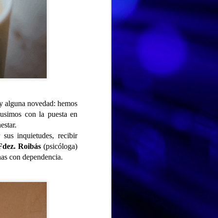
hay alguna novedad: hemos
pusimos con la puesta en
estar.
sus inquietudes, recibir
Fdez. Roibás
(psicóloga)
onas con dependencia.
DIA MUNDIAL DE LA TARTA DE QUESO
JUL
Hoy en el Centro de Día nos
30
hemos unido a una
celebración muy especial y
deliciosa: el Día Mundial de la
Tarta de Queso. Una jornada