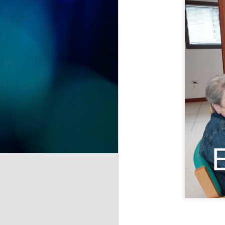
celebración. Hoy hemos tenido la
alegría de festejar el 91
cumpleaños de Nieves,
J
compartiendo con ella una jornada
llena de cariño, sonrisas y buenos
momentos.
de
Acompañada por sus
la
compañeras, compañeros y el
equipo de profesionales, Nieves
A 
ha recibido el afecto y las
pr
felicitaciones de todos en un día
tan especial.
J
Se
hu
E
c