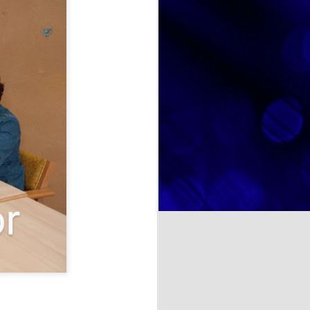
diferente que nos ha permitido
disfrutar no solo de un postre tan
querido por todos, sino también de
NOSOTRAS TE ORIENTAMOS. TU OPINION CUENTA. ¿La felicidad depende de uno mismo?
un espacio de encuentro,
convivencia y disfrute compartido.
a psicología y otras
te se entiende como un estado
cia de emociones positivas y
iencias, las
a cocina rusa y ucraniana.
ituir por ricota o requesón),
ientes.
binadas con requesón