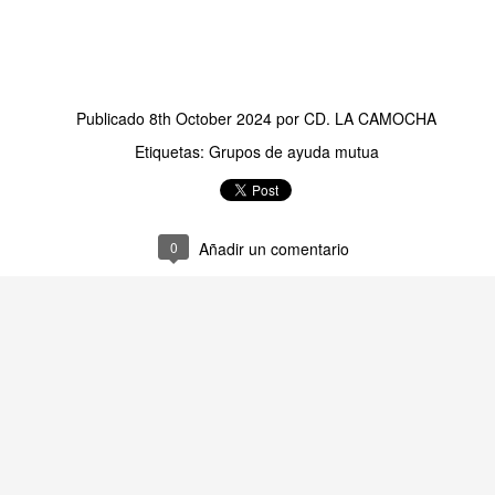
TALLER DE LECTURA
UL
27
Hoy estrenamos libro en el Club de Lectura Fácil, se trata de la novela
Publicado
8th October 2024
por
CD. LA CAMOCHA
 Amaba es una novela de Anna Gavalda que narra la historia de Pierre, un ric
Etiquetas:
Grupos de ayuda mutua
nco años, y Chloé, su joven nuera. La trama se desarrolla en un fin de sem
amiliar, donde ambos personajes se encuentran en un momento crucial de sus
0
Añadir un comentario
TALLER DE JABONES
UL
24
💖¡¡¡ El taller de jabones vuelve a llenar de creatividad nuestro centro !!!
 el centro de día hemos retomado una de las actividades que más les gustan: 
bones artesanales.
da participante elaborará un jabón que llevará a casa el día 7 de septiembre
turias.