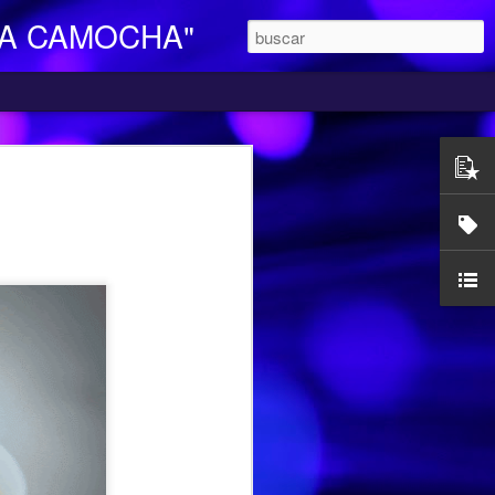
LA CAMOCHA"
O DE DIA
ara Personas Mayores Dependientes “La
ertenece a la red de centros de la
iales y Bienestar del Principado de
n integral e individualizada a la persona
endencia y proporciona respiro y
mocha, en la C/ Charles Chaplin s/n,
egar se pueden utilizar los autobuses de
etamente la línea L16, que cubre el
ocarril-Vega con frecuencias de 20
l horario de funcionamiento es
las 17,00 h. Más información en el propio
185427.