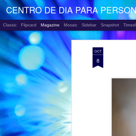
CENTRO DE DIA PARA PERSO
Classic
Flipcard
Magazine
Mosaic
Sidebar
Snapshot
Timesl
OCT
8