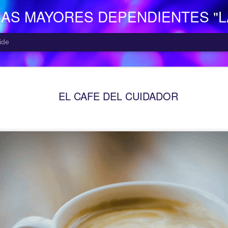
NAS MAYORES DEPENDIENTES "
ide
EL CENTR
AUG
EL CAFE DEL CUIDADOR
5
El Centro de Día p
Camocha” (Gijón), p
Consejería de Derechos Soc
Asturias; presta una atenció
mayor con problemas de dep
apoyo a las familias.
Está situado en Vega-La Ca
zona rural de Gijón; para ll
la empresa municipal, concr
recorrido Estación del Ferr
minutos aproximadamente. E
continuo entre las 10,00 y 
centro o en el teléfono 985