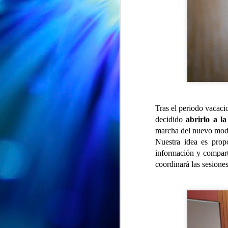
Tras el periodo vacac
decidido
abrirlo a l
marcha del nuevo mode
Nuestra idea es prop
información y comparti
coordinará las sesione
CUMPLEAÑOS
AUG
🎉🎂 Hoy es el turno de
5
celebrar el 91 cumpleaños
de Nieves 🎂🎉
En el Centro de Día seguimos de