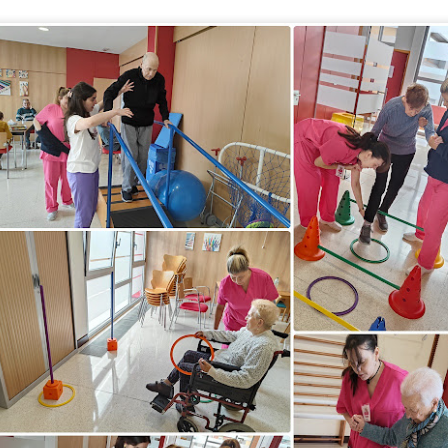
TALLER DE JABONES
UL
24
💖¡¡¡ El taller de jabones vuelve a llenar de creatividad nuestro centro !!!
 el centro de día hemos retomado una de las actividades que más les gustan: 
bones artesanales.
da participante elaborará un jabón que llevará a casa el día 7 de septiembre
turias.
CONCURSO FACEBOOK. Ganadores julio
UL
24
Este mes ha ganado nuestro concurso de Facebook, La Asociación de 
y hoy su presidente, Jesús, ha venido a visitarnos y a recoger su premio
s pistas las dieron Fernando, Nieves y Tino. Y la respuesta era Frida Khalo.