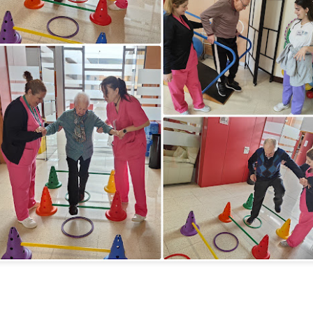
TALLER DE MERIENDAS
UL
28
Los Syrniki son unas deliciosas tortitas o panqueques tradicionales de l
 elaboran principalmente con un queso fresco llamado tvorog (que puedes sust
evo y harina. Quedan crujientes por fuera, suaves por dentro y se sirven cal
n nuestro centro las servimos con una presentación diferente: en copa, com
remoso, mermelada y un toque crujiente de granola.
TALLER DE LECTURA
UL
27
Hoy estrenamos libro en el Club de Lectura Fácil, se trata de la novela
 Amaba es una novela de Anna Gavalda que narra la historia de Pierre, un ric
nco años, y Chloé, su joven nuera. La trama se desarrolla en un fin de sem
amiliar, donde ambos personajes se encuentran en un momento crucial de sus