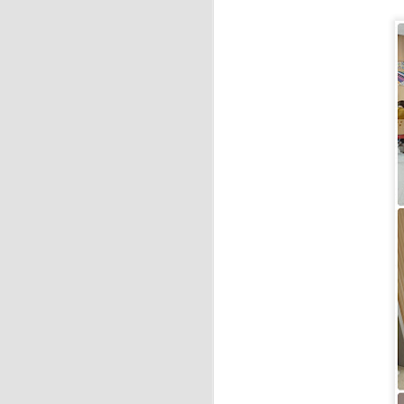
J
En
ja
Ca
As
J
La