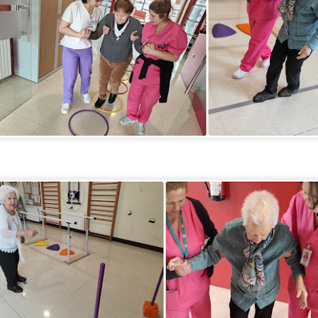
UN DIA DE PLAYA PARA TODOS
UL
21
Hoy disfrutamos de una jornada muy especial en la Playa de Poniente, d
la experiencia del mar de acuerdo con sus gustos, deseos y capacidades
ra algunos, el plan perfecto fue sentir el agua en los pies y disfrutar tranquil
nimaron a dar un paso más y disfrutaron de un baño completo.
 diversidad de capacidades no fue un impedimento para disfrutar de mar.
ESPAÑA CAMPEONES DEL MUNDO 2026
UL
20
Después de 16 años, España ha vuelto a conquistar el Mundial masculino 
1-0 en la final disputada ayer, consiguiendo así su segunda estrella mund
ra conmemorar este gran éxito, hemos salido al jardín para compartir un agrad
e un rato de convivencia, alegría y muchas conversaciones sobre el campeon