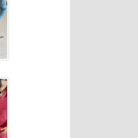
onde cada persona pudo vivir
.
amente de la orilla. Otros se
al derrotar a Argentina por
ialista.
able piscolabis y disfrutar
ato.