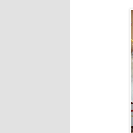
J
y 
S
F
de
f
J
H
es