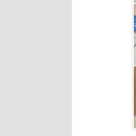
J
A 
es
ay
J
Ri