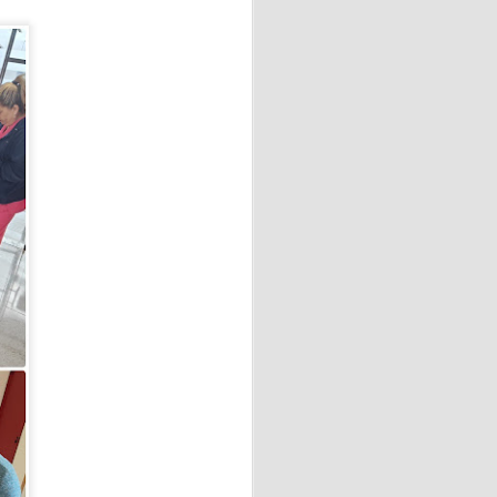
 💖
el taller de elaboración de
 con motivo del Día de
Vecinos de Vega-La Camocha
.