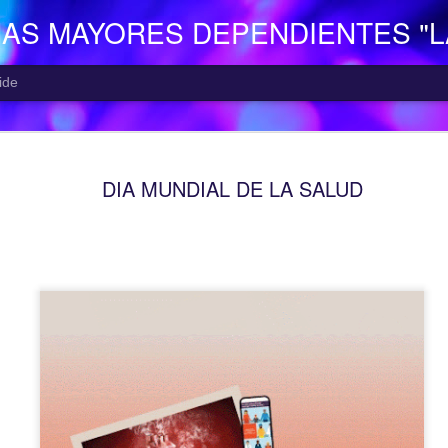
NAS MAYORES DEPENDIENTES "
ide
EL CENTR
AUG
DIA MUNDIAL DE LA SALUD
7
El Centro de Día p
Camocha” (Gijón), p
Consejería de Derechos Soc
Asturias; presta una atenció
mayor con problemas de dep
apoyo a las familias.
Está situado en Vega-La Ca
zona rural de Gijón; para ll
la empresa municipal, concr
recorrido Estación del Ferr
minutos aproximadamente. E
continuo entre las 10,00 y 
centro o en el teléfono 985