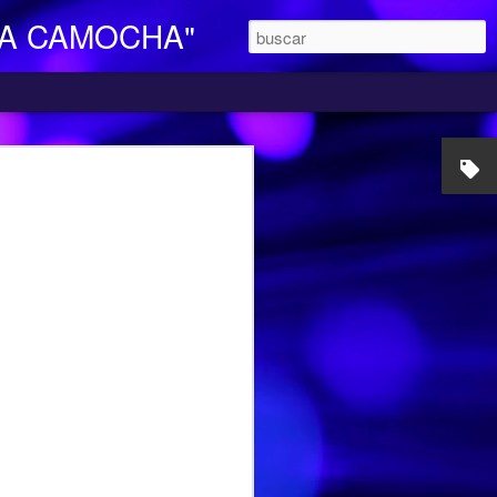
LA CAMOCHA"
O DE DIA
ara Personas Mayores Dependientes “La
ertenece a la red de centros de la
iales y Bienestar del Principado de
n integral e individualizada a la persona
endencia y proporciona respiro y
mocha, en la C/ Charles Chaplin s/n,
egar se pueden utilizar los autobuses de
etamente la línea L16, que cubre el
ocarril-Vega con frecuencias de 20
l horario de funcionamiento es
las 17,00 h. Más información en el propio
185427.