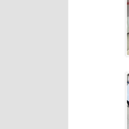
J
Pa
a
La
J
Pa
d