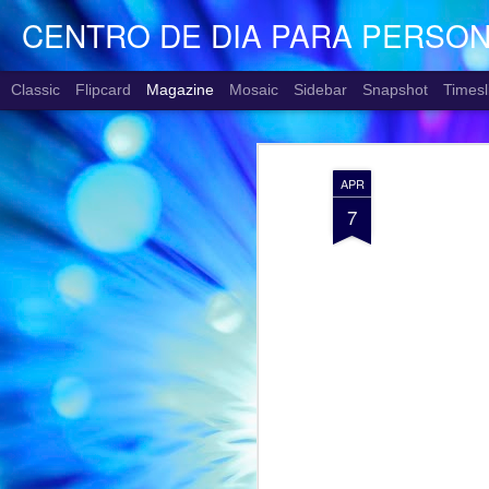
CENTRO DE DIA PARA PERSO
Classic
Flipcard
Magazine
Mosaic
Sidebar
Snapshot
Timesl
APR
7