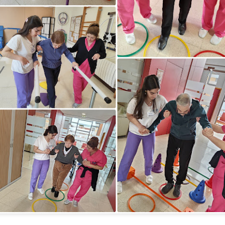
TERAPIA MUSICAL PERSONALIZADA. Mercedes
UL
17
Mercedes lleva tiempo participando en la Terapia Musical Personalizada. 
constituye un recurso no farmacológico orientado a favorecer el bienestar 
lo largo del proceso se observa que la musicoterapia contribuye a la regula
timula funciones cognitivas como la atención, la memoria, la orientación y l
udando a mantener la actividad cognitiva.
EL SENIOR PRIX DEL VERANO
UL
16
¡¡Cuarto año consecutivo celebrando nuestro divertido y esperado Senior 
sas, juegos y mucha energía para dar la bienvenida a esta estación con el me