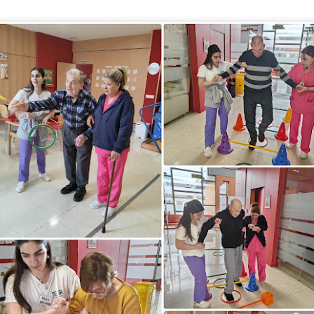
ACOMPAÑAMIENTO A RECURSOS COMUNITARIOS: REN
UL
13
Hoy acompañamos a Javi, usuario del centro de día, a renovar el DNI. E
realizar un trámite administrativo. Es una actividad de apoyo a la autonom
participación comunitaria.
upone:
omentar la autonomía, ayudando a la persona a gestionar un documento esenc
rechos. Promover la inclusión social, facilitando que participe en servicios 
orma normalizada.
CUMPLEAÑOS
UL
10
🎉🎂 ¡Nuestra querida Leni cumple 76 años! 🎂🎉
oy hemos celebrado en el Centro de Día el 76 cumpleaños de nuestra querida
pecial que hemos compartido con alegría, cariño y muchas felicitaciones.