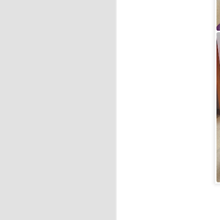
J
Se
hu
E
c
J
La
ci
f