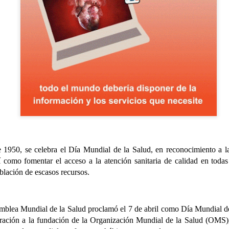
e 1950, se celebra el Día Mundial de la Salud, en reconocimiento a 
sí como fomentar el acceso a la atención sanitaria de calidad en toda
blación de escasos recursos.
CUMPLEAÑOS
SALIDAS AL ENTORNO
AUG
AUG
🎉🎂 Hoy es el turno de
🌊☀️De nuevo, salieron a la
5
4
celebrar el 91 cumpleaños
playa para disfrutar del
de Nieves 🎂🎉
agradable ambiente y del sonido
mblea Mundial de la Salud proclamó el 7 de abril como Día Mundial de
del mar. En esta ocasión no se
ación a la fundación de la Organización Mundial de la Salud (OMS),
En el Centro de Día seguimos de
animaron a darse un baño, aunque