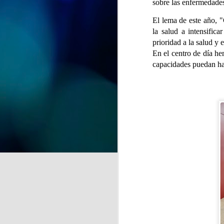
sobre las enfermedades
y recuerdos" se despide del
CSPM Gijón Centro para
El lema de este año, "
instalarse en la Biblioteca de
J
la salud a intensific
Vega-La Camocha, donde podrá
visitarse durante todo el mes de
prioridad a la salud y 
agosto.
En el centro de día he
qu
capacidades puedan ha
Una oportunidad para disfrutar de
un recorrido lleno de creatividad,
que florece en cada obra.
J
de
la
A 
pr