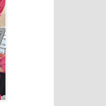
Ésta intervención terapéutica
integral de la persona.
ción emocional, así mismo,
a capacidad de concentración,
Prix del verano!!
jor espíritu.