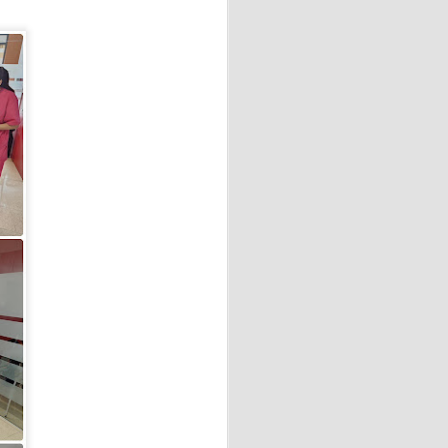
OVACION DEL DNI
l hecho va mucho más allá de
ía personal, inclusión social
ial para ejercer sus
y recursos de la comunidad de
 Leni, una fecha muy