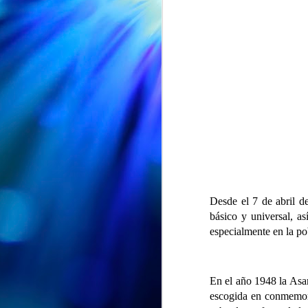
Desde el 7 de abril d
básico y universal, a
especialmente en la po
EXPOSICION "ENTRE PETALOS Y RECUERDOS" en la Biblioteca Vega-La Camocha
AUG
🌸📚 ¡"Entre pétalos y
7
recuerdos" sigue su viaje!
🌸
En el año 1948 la Asa
escogida en conmemor
Nuestra exposición "Entre pétalos