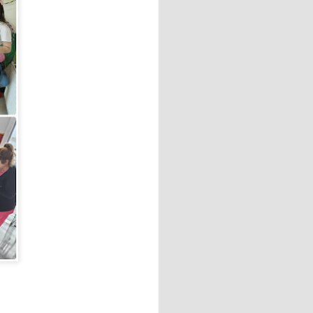
a cocina rusa y ucraniana.
ituir por ricota o requesón),
ientes.
binadas con requesón
 "La amaba" de Anna Gavalda.
o industrial de sesenta y
ana en la casa de campo
 vidas.