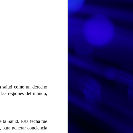
la salud como un derecho
s las regiones del mundo,
HISTORIA DE VIDA. Fernando
AUG
Hoy hemos dedicado la
3
sesión a la historia de vida
de Fernando, un espacio para
 la Salud. Esta fecha fue
recordar, compartir y poner en
 para generar conciencia
valor las experiencias que han