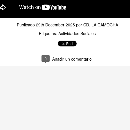
TALLER DE MERIENDAS
UL
28
Los Syrniki son unas deliciosas tortitas o panqueques tradicionales de l
 elaboran principalmente con un queso fresco llamado tvorog (que puedes sust
Publicado
29th December 2025
por
CD. LA CAMOCHA
evo y harina. Quedan crujientes por fuera, suaves por dentro y se sirven cal
Etiquetas:
Actividades Sociales
n nuestro centro las servimos con una presentación diferente: en copa, com
remoso, mermelada y un toque crujiente de granola.
0
Añadir un comentario
TALLER DE LECTURA
UL
27
Hoy estrenamos libro en el Club de Lectura Fácil, se trata de la novela
 Amaba es una novela de Anna Gavalda que narra la historia de Pierre, un ric
nco años, y Chloé, su joven nuera. La trama se desarrolla en un fin de sem
amiliar, donde ambos personajes se encuentran en un momento crucial de sus