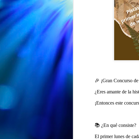
🎉 ¡Gran Concurso de 
EXPOSICION "ENTRE PETALOS Y RECUERDOS" en la Biblioteca Vega-La Camocha
AUG
🌸📚 ¡"Entre pétalos y
¿Eres amante de la his
7
recuerdos" sigue su viaje!
¡Entonces este concurso
🌸
Nuestra exposición "Entre pétalos
y recuerdos" se despide del
📚 ¿En qué consiste?
CSPM Gijón Centro para
instalarse en la Biblioteca de
El primer lunes de cad
J