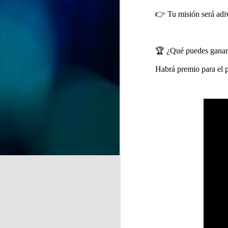
Vega-La Camocha, donde podrá
visitarse durante todo el mes de
👉 Tu misión será adiv
agosto.
qu
Una oportunidad para disfrutar de
un recorrido lleno de creatividad,
🏆 ¿Qué puedes ganar
que florece en cada obra.
Habrá premio para el pa
J
de
la
A 
pr