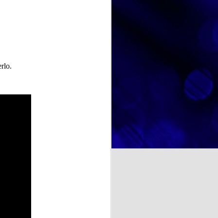
y conversaciones, hemos
recorrido diferentes etapas de su
y deliciosa: el Día Mundial
vida, descubriendo anécdotas,
r no solo de un postre tan
aficiones y momentos especiales
rute compartido.
que forman parte de su identidad.
Estas actividades favorecen la
comunicación, estimulan la
memoria y fortalecen los vínculos
rlo.
entre las personas participantes.
NOSOTRAS TE ORIENTAMOS. TU OPINION CUENTA. ¿La felicidad depende de uno mismo?
a psicología y otras
te se entiende como un estado
cia de emociones positivas y
iencias, las